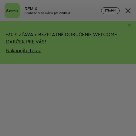
×
REMIX
STIAHNI
Stiahnite si aplikáciu pre Android
×
-
30%
ZĽAVA + BEZPLATNÉ DORUČENIE
WELCOME
DARČEK PRE VÁS!
Nakupujte teraz