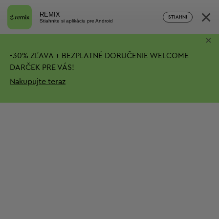
×
REMIX
STIAHNI
Stiahnite si aplikáciu pre Android
×
-
30%
ZĽAVA + BEZPLATNÉ DORUČENIE
WELCOME
DARČEK PRE VÁS!
Nakupujte teraz