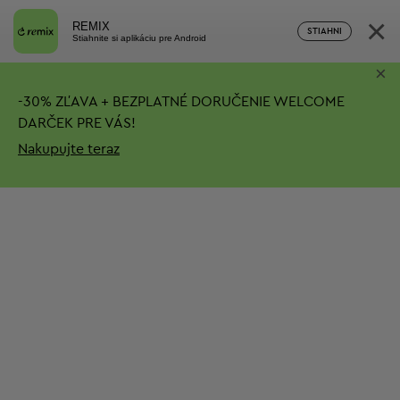
×
REMIX
STIAHNI
Stiahnite si aplikáciu pre Android
×
-
30%
ZĽAVA + BEZPLATNÉ DORUČENIE
WELCOME
DARČEK PRE VÁS!
Nakupujte teraz