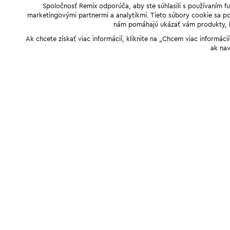
Spoločnosť Remix odporúča, aby ste súhlasili s používaním f
marketingovými partnermi a analytikmi. Tieto súbory cookie sa pou
nám pomáhajú ukázať vám produkty, kto
Ak chcete získať viac informácií, kliknite na „Chcem viac informác
ak nav