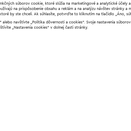
unkčných súborov cookie, ktoré slúžia na marketingové a analytické účely 
žívajú na prispôsobenie obsahu a reklám a na analýzu návštev stránky a mob
ré by ste chceli. Ak súhlasíte, potvrďte to kliknutím na tlačidlo „Áno, sú
ií“ alebo navštívte „Politika dôvernosti a cookies“. Svoje nastavenia súbor
štívite „Nastavenia cookies“ v dolnej časti stránky.