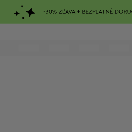
-
30%
ZĽAVA + BEZPLATNÉ DORU