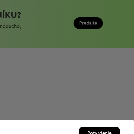
NÍKU?
Predajte
ednoduchо,
Potvrdenie