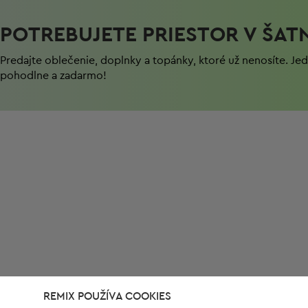
POTREBUJETE PRIESTOR V ŠAT
Predajte oblečenie, doplnky a topánky, ktoré už nenosíte. J
pohodlnе a zadarmo!
REMIX POUŽÍVA COOKIES