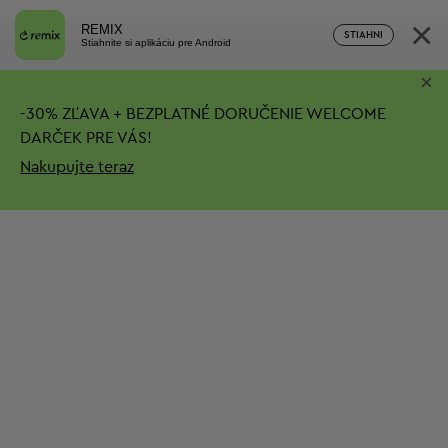
×
REMIX
STIAHNI
Stiahnite si aplikáciu pre Android
×
-
30%
ZĽAVA + BEZPLATNÉ DORUČENIE
WELCOME
DARČEK PRE VÁS!
Nakupujte teraz