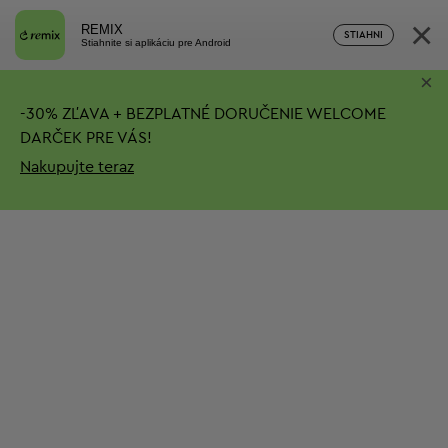
×
REMIX
STIAHNI
Stiahnite si aplikáciu pre Android
×
-
30%
ZĽAVA + BEZPLATNÉ DORUČENIE
WELCOME
DARČEK PRE VÁS!
Nakupujte teraz