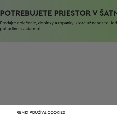
POTREBUJETE PRIESTOR V ŠAT
Predajte oblečenie, doplnky a topánky, ktoré už nenosíte. J
pohodlnе a zadarmo!
REMIX POUŽÍVA COOKIES