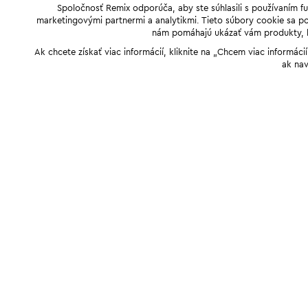
Spoločnosť Remix odporúča, aby ste súhlasili s používaním f
marketingovými partnermi a analytikmi. Tieto súbory cookie sa pou
nám pomáhajú ukázať vám produkty, kto
Ak chcete získať viac informácií, kliknite na „Chcem viac informác
ak nav