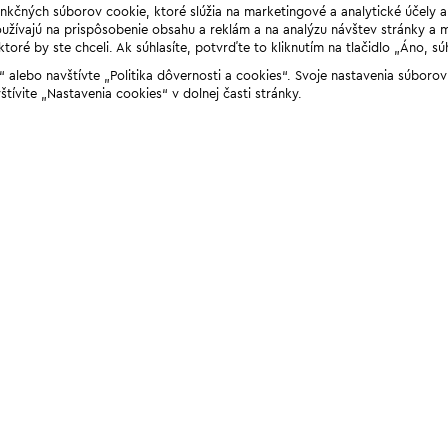
unkčných súborov cookie, ktoré slúžia na marketingové a analytické účely 
žívajú na prispôsobenie obsahu a reklám a na analýzu návštev stránky a mob
ré by ste chceli. Ak súhlasíte, potvrďte to kliknutím na tlačidlo „Áno, sú
ií“ alebo navštívte „Politika dôvernosti a cookies“. Svoje nastavenia súbor
štívite „Nastavenia cookies“ v dolnej časti stránky.