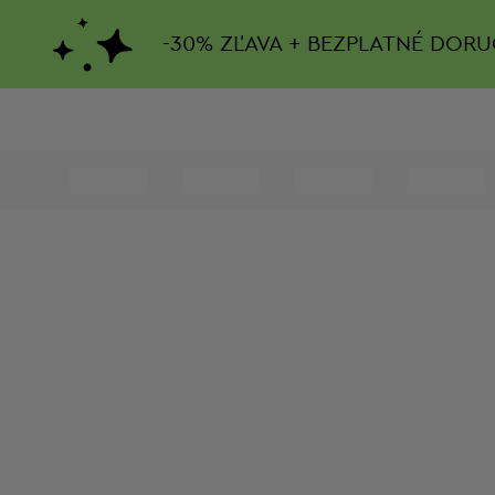
-
30%
ZĽAVA + BEZPLATNÉ DORU