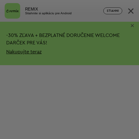
×
REMIX
STIAHNI
Stiahnite si aplikáciu pre Android
×
-
30%
ZĽAVA + BEZPLATNÉ DORUČENIE
WELCOME
DARČEK PRE VÁS!
Nakupujte teraz