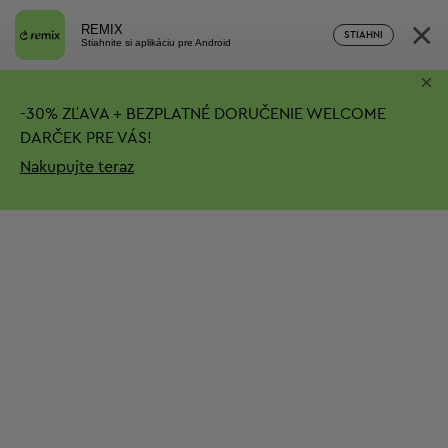
×
REMIX
STIAHNI
Stiahnite si aplikáciu pre Android
×
-
30%
ZĽAVA + BEZPLATNÉ DORUČENIE
WELCOME
DARČEK PRE VÁS!
Nakupujte teraz