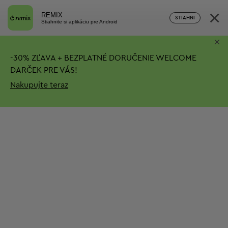
×
REMIX
STIAHNI
Stiahnite si aplikáciu pre Android
×
-
30%
ZĽAVA + BEZPLATNÉ DORUČENIE
WELCOME
DARČEK PRE VÁS!
Nakupujte teraz