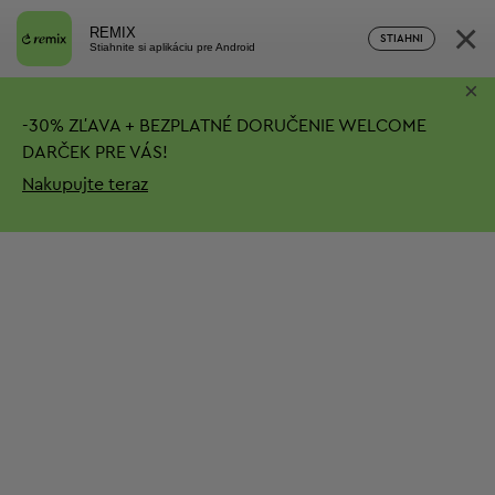
×
REMIX
STIAHNI
Stiahnite si aplikáciu pre Android
×
-
30%
ZĽAVA + BEZPLATNÉ DORUČENIE
WELCOME
DARČEK PRE VÁS!
Nakupujte teraz