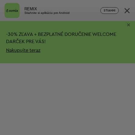
×
REMIX
STIAHNI
Stiahnite si aplikáciu pre Android
×
-
30%
ZĽAVA + BEZPLATNÉ DORUČENIE
WELCOME
DARČEK PRE VÁS!
Nakupujte teraz