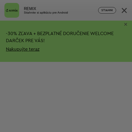
×
REMIX
STIAHNI
Stiahnite si aplikáciu pre Android
×
-
30%
ZĽAVA + BEZPLATNÉ DORUČENIE
WELCOME
DARČEK PRE VÁS!
Nakupujte teraz