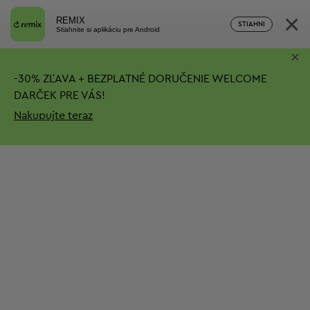
×
REMIX
STIAHNI
Stiahnite si aplikáciu pre Android
×
-
30%
ZĽAVA + BEZPLATNÉ DORUČENIE
WELCOME
DARČEK PRE VÁS!
Nakupujte teraz