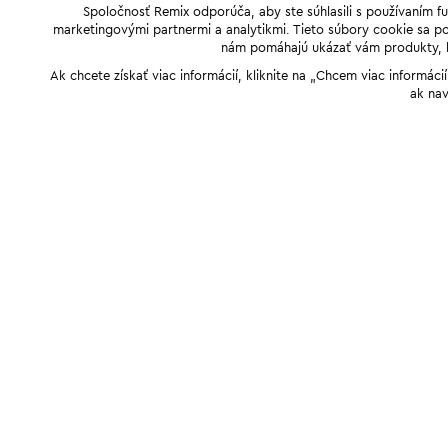
Spoločnosť Remix odporúča, aby ste súhlasili s používaním f
marketingovými partnermi a analytikmi. Tieto súbory cookie sa pou
nám pomáhajú ukázať vám produkty, kto
Ak chcete získať viac informácií, kliknite na „Chcem viac informác
ak nav