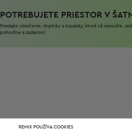
POTREBUJETE PRIESTOR V ŠAT
Predajte oblečenie, doplnky a topánky, ktoré už nenosíte. J
pohodlnе a zadarmo!
REMIX POUŽÍVA COOKIES