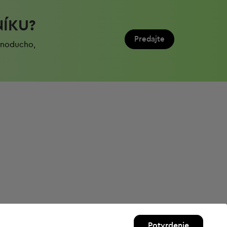
NÍKU?
Predajte
ednoduchо,
Potvrdenie