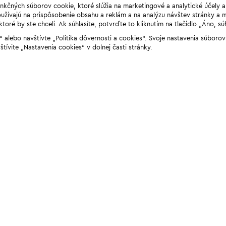
unkčných súborov cookie, ktoré slúžia na marketingové a analytické účely 
žívajú na prispôsobenie obsahu a reklám a na analýzu návštev stránky a mob
ré by ste chceli. Ak súhlasíte, potvrďte to kliknutím na tlačidlo „Áno, sú
ií“ alebo navštívte „Politika dôvernosti a cookies“. Svoje nastavenia súbor
štívite „Nastavenia cookies“ v dolnej časti stránky.