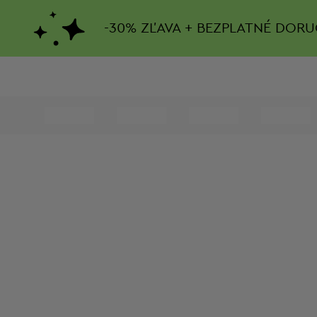
-
30%
ZĽAVA + BEZPLATNÉ DORU