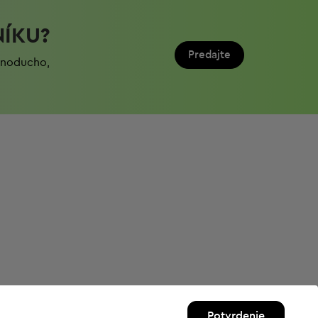
NÍKU?
Predajte
ednoduchо,
Potvrdenie