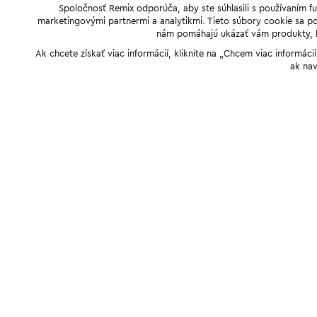
Spoločnosť Remix odporúča, aby ste súhlasili s používaním f
marketingovými partnermi a analytikmi. Tieto súbory cookie sa pou
nám pomáhajú ukázať vám produkty, kto
Ak chcete získať viac informácií, kliknite na „Chcem viac informác
ak nav