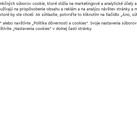
unkčných súborov cookie, ktoré slúžia na marketingové a analytické účely 
žívajú na prispôsobenie obsahu a reklám a na analýzu návštev stránky a mob
ré by ste chceli. Ak súhlasíte, potvrďte to kliknutím na tlačidlo „Áno, sú
ií“ alebo navštívte „Politika dôvernosti a cookies“. Svoje nastavenia súbor
štívite „Nastavenia cookies“ v dolnej časti stránky.