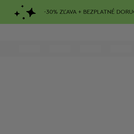
-
30%
ZĽAVA + BEZPLATNÉ DORU