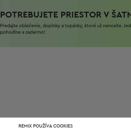
POTREBUJETE PRIESTOR V ŠAT
Predajte oblečenie, doplnky a topánky, ktoré už nenosíte. J
pohodlnе a zadarmo!
REMIX POUŽÍVA COOKIES