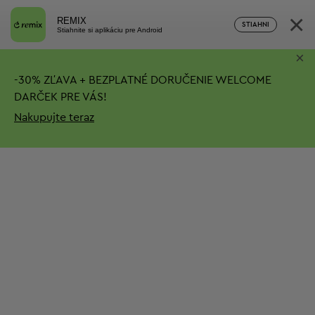
×
REMIX
STIAHNI
Stiahnite si aplikáciu pre Android
×
-
30%
ZĽAVA + BEZPLATNÉ DORUČENIE
WELCOME
DARČEK PRE VÁS!
Nakupujte teraz