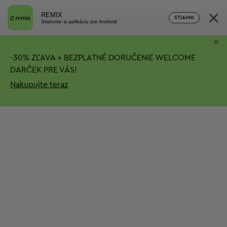
×
REMIX
STIAHNI
Stiahnite si aplikáciu pre Android
×
-
30%
ZĽAVA + BEZPLATNÉ DORUČENIE
WELCOME
DARČEK PRE VÁS!
Nakupujte teraz