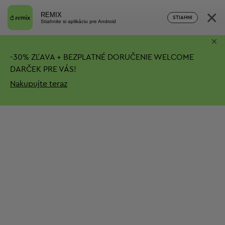
×
REMIX
STIAHNI
Stiahnite si aplikáciu pre Android
×
-
30%
ZĽAVA + BEZPLATNÉ DORUČENIE
WELCOME
DARČEK PRE VÁS!
Nakupujte teraz