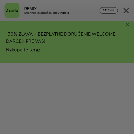
×
REMIX
STIAHNI
Stiahnite si aplikáciu pre Android
×
-
30%
ZĽAVA + BEZPLATNÉ DORUČENIE
WELCOME
DARČEK PRE VÁS!
Nakupujte teraz