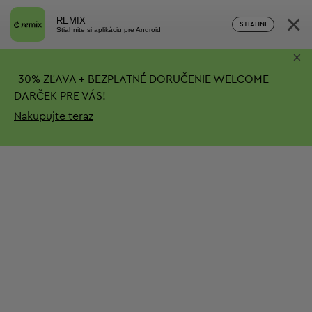
×
REMIX
STIAHNI
Stiahnite si aplikáciu pre Android
×
-
30%
ZĽAVA + BEZPLATNÉ DORUČENIE
WELCOME
DARČEK PRE VÁS!
Nakupujte teraz