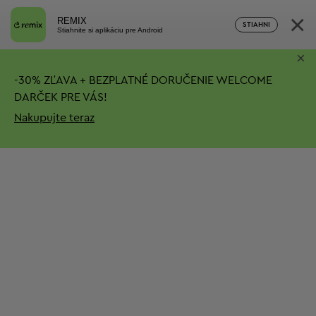
×
REMIX
STIAHNI
Stiahnite si aplikáciu pre Android
×
-
30%
ZĽAVA + BEZPLATNÉ DORUČENIE
WELCOME
DARČEK PRE VÁS!
Nakupujte teraz