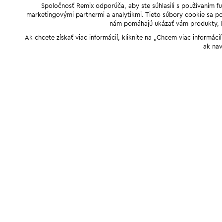
Spoločnosť Remix odporúča, aby ste súhlasili s používaním f
marketingovými partnermi a analytikmi. Tieto súbory cookie sa pou
nám pomáhajú ukázať vám produkty, kto
Ak chcete získať viac informácií, kliknite na „Chcem viac informác
ak nav