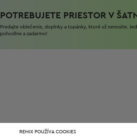
POTREBUJETE PRIESTOR V ŠAT
Predajte oblečenie, doplnky a topánky, ktoré už nenosíte. J
pohodlnе a zadarmo!
REMIX POUŽÍVA COOKIES