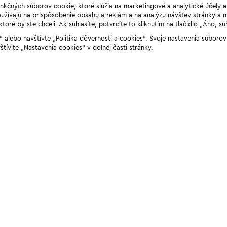
unkčných súborov cookie, ktoré slúžia na marketingové a analytické účely 
žívajú na prispôsobenie obsahu a reklám a na analýzu návštev stránky a mob
ré by ste chceli. Ak súhlasíte, potvrďte to kliknutím na tlačidlo „Áno, sú
ií“ alebo navštívte „Politika dôvernosti a cookies“. Svoje nastavenia súbor
štívite „Nastavenia cookies“ v dolnej časti stránky.