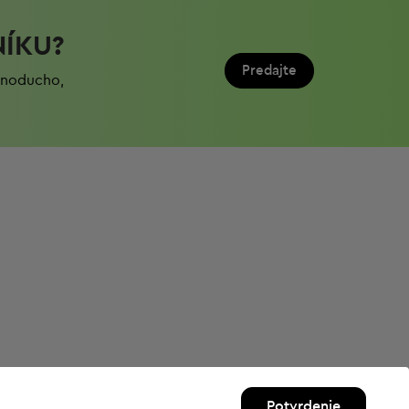
NÍKU?
Predajte
ednoduchо,
Potvrdenie