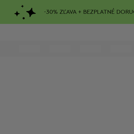
-
30%
ZĽAVA + BEZPLATNÉ DORU