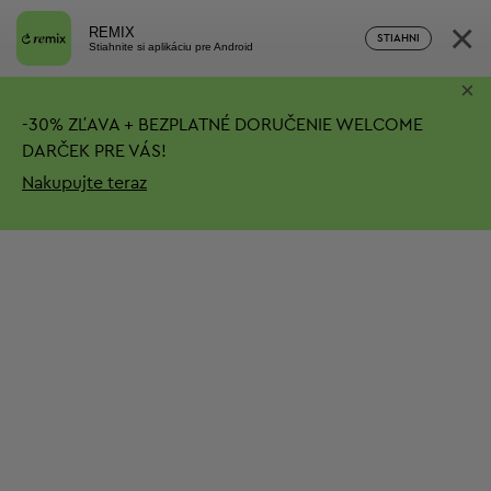
×
REMIX
STIAHNI
Stiahnite si aplikáciu pre Android
×
-
30%
ZĽAVA + BEZPLATNÉ DORUČENIE
WELCOME
DARČEK PRE VÁS!
Nakupujte teraz