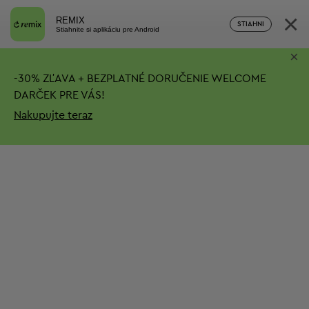
×
REMIX
STIAHNI
Stiahnite si aplikáciu pre Android
×
-
30%
ZĽAVA + BEZPLATNÉ DORUČENIE
WELCOME
DARČEK PRE VÁS!
Nakupujte teraz