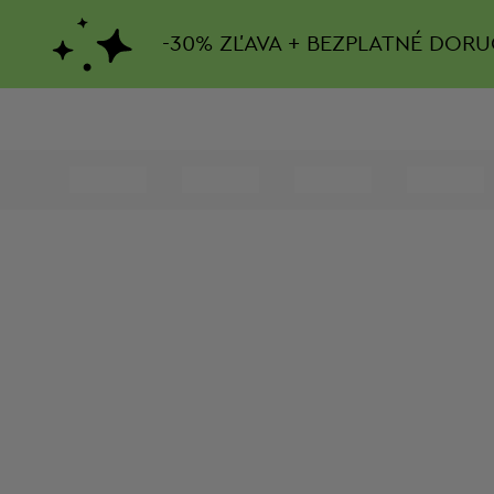
-
30%
ZĽAVA + BEZPLATNÉ DORU