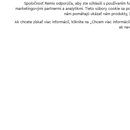
Spoločnosť Remix odporúča, aby ste súhlasili s používaním f
marketingovými partnermi a analytikmi. Tieto súbory cookie sa pou
nám pomáhajú ukázať vám produkty, kto
Ak chcete získať viac informácií, kliknite na „Chcem viac informác
ak nav