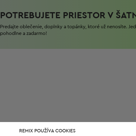
POTREBUJETE PRIESTOR V ŠAT
Predajte oblečenie, doplnky a topánky, ktoré už nenosíte. J
pohodlnе a zadarmo!
REMIX POUŽÍVA COOKIES