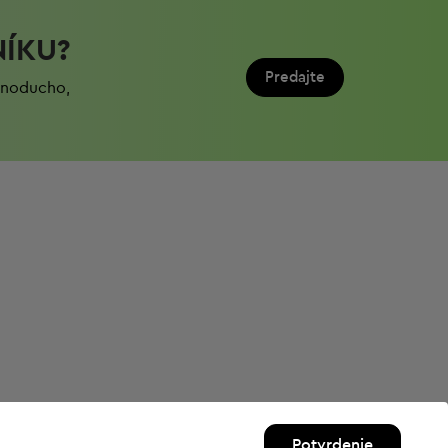
NÍKU?
Predajte
ednoduchо,
Potvrdenie