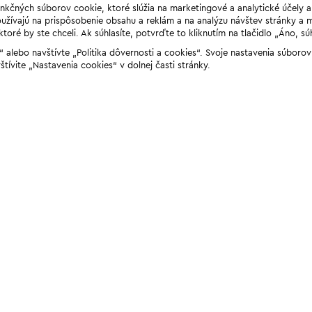
unkčných súborov cookie, ktoré slúžia na marketingové a analytické účely 
žívajú na prispôsobenie obsahu a reklám a na analýzu návštev stránky a mob
ré by ste chceli. Ak súhlasíte, potvrďte to kliknutím na tlačidlo „Áno, sú
ií“ alebo navštívte „Politika dôvernosti a cookies“. Svoje nastavenia súbor
štívite „Nastavenia cookies“ v dolnej časti stránky.