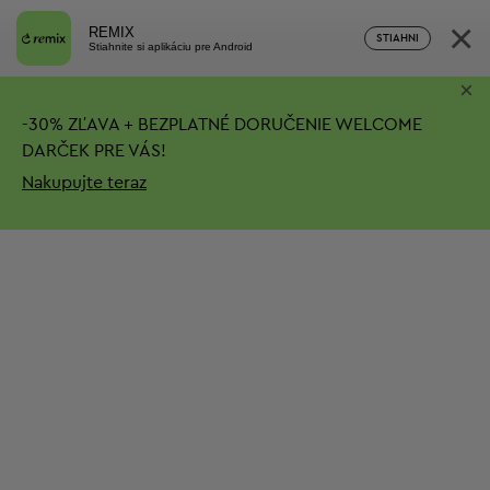
×
REMIX
STIAHNI
Stiahnite si aplikáciu pre Android
×
-
30%
ZĽAVA + BEZPLATNÉ DORUČENIE
WELCOME
DARČEK PRE VÁS!
Nakupujte teraz