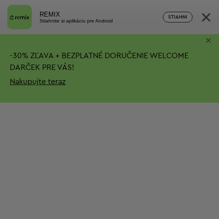
×
REMIX
STIAHNI
Stiahnite si aplikáciu pre Android
×
-
30%
ZĽAVA + BEZPLATNÉ DORUČENIE
WELCOME
DARČEK PRE VÁS!
Nakupujte teraz