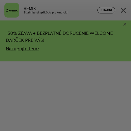
×
REMIX
STIAHNI
Stiahnite si aplikáciu pre Android
×
-
30%
ZĽAVA + BEZPLATNÉ DORUČENIE
WELCOME
DARČEK PRE VÁS!
Nakupujte teraz