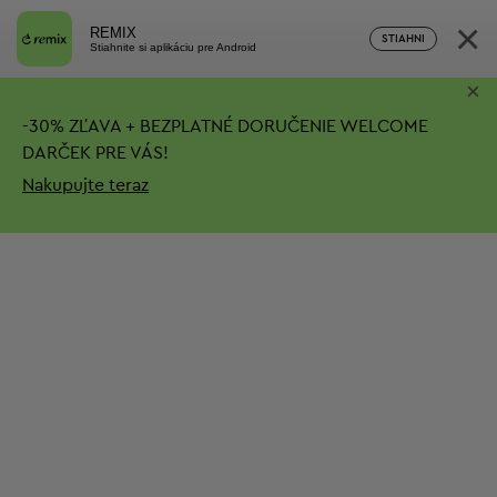
×
REMIX
STIAHNI
Stiahnite si aplikáciu pre Android
×
-
30%
ZĽAVA + BEZPLATNÉ DORUČENIE
WELCOME
DARČEK PRE VÁS!
Nakupujte teraz