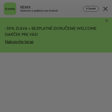
×
REMIX
STIAHNI
Stiahnite si aplikáciu pre Android
×
-
30%
ZĽAVA + BEZPLATNÉ DORUČENIE
WELCOME
DARČEK PRE VÁS!
Nakupujte teraz