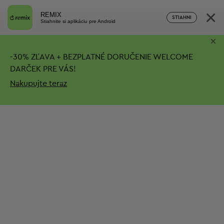
×
REMIX
STIAHNI
Stiahnite si aplikáciu pre Android
×
-
30%
ZĽAVA + BEZPLATNÉ DORUČENIE
WELCOME
DARČEK PRE VÁS!
Nakupujte teraz