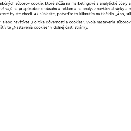
unkčných súborov cookie, ktoré slúžia na marketingové a analytické účely 
žívajú na prispôsobenie obsahu a reklám a na analýzu návštev stránky a mob
ré by ste chceli. Ak súhlasíte, potvrďte to kliknutím na tlačidlo „Áno, sú
ií“ alebo navštívte „Politika dôvernosti a cookies“. Svoje nastavenia súbor
štívite „Nastavenia cookies“ v dolnej časti stránky.