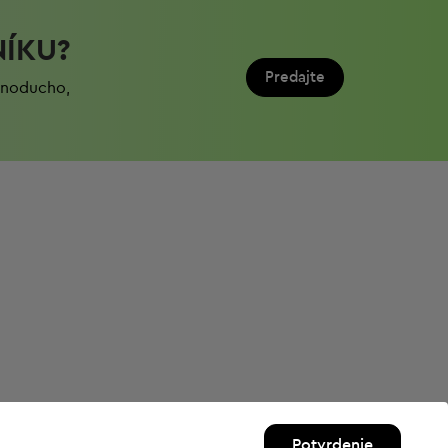
NÍKU?
Predajte
ednoduchо,
Potvrdenie