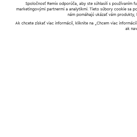
Spoločnosť Remix odporúča, aby ste súhlasili s používaním f
marketingovými partnermi a analytikmi. Tieto súbory cookie sa pou
nám pomáhajú ukázať vám produkty, kto
Ak chcete získať viac informácií, kliknite na „Chcem viac informác
ak nav