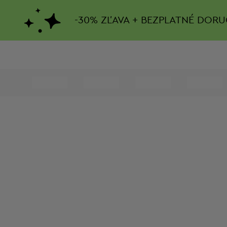
-
30%
ZĽAVA + BEZPLATNÉ DORU