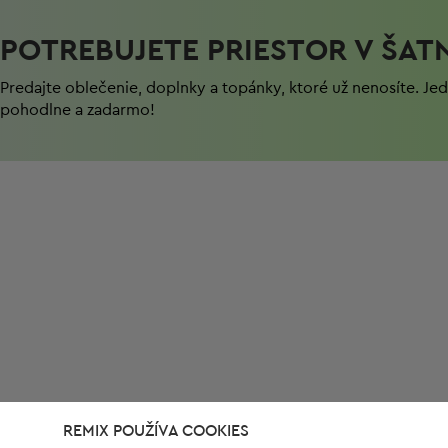
POTREBUJETE PRIESTOR V ŠAT
Predajte oblečenie, doplnky a topánky, ktoré už nenosíte. J
pohodlnе a zadarmo!
REMIX POUŽÍVA COOKIES