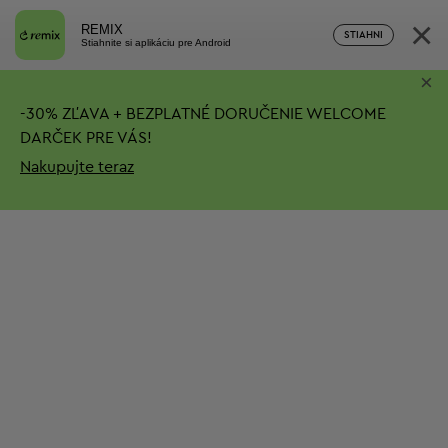
×
REMIX
STIAHNI
Stiahnite si aplikáciu pre Android
×
-
30%
ZĽAVA + BEZPLATNÉ DORUČENIE
WELCOME
DARČEK PRE VÁS!
Nakupujte teraz