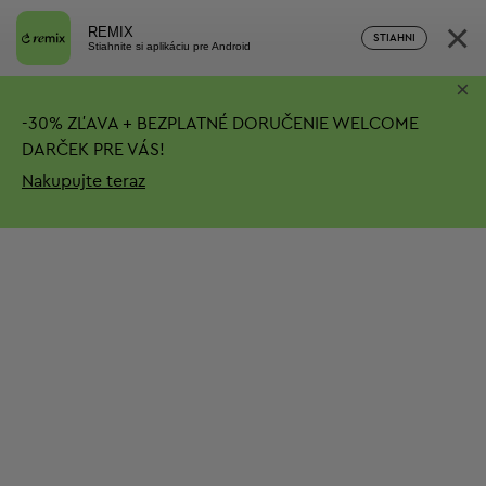
×
REMIX
STIAHNI
Stiahnite si aplikáciu pre Android
×
-
30%
ZĽAVA + BEZPLATNÉ DORUČENIE
WELCOME
DARČEK PRE VÁS!
Nakupujte teraz