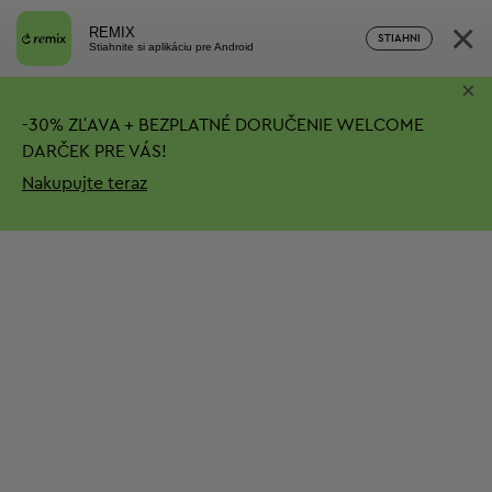
×
REMIX
STIAHNI
Stiahnite si aplikáciu pre Android
×
-
30%
ZĽAVA + BEZPLATNÉ DORUČENIE
WELCOME
DARČEK PRE VÁS!
Nakupujte teraz