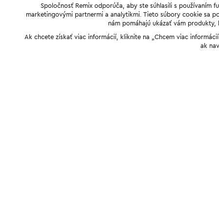
Spoločnosť Remix odporúča, aby ste súhlasili s používaním f
marketingovými partnermi a analytikmi. Tieto súbory cookie sa pou
nám pomáhajú ukázať vám produkty, kto
Ak chcete získať viac informácií, kliknite na „Chcem viac informác
ak nav