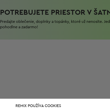
POTREBUJETE PRIESTOR V ŠAT
Predajte oblečenie, doplnky a topánky, ktoré už nenosíte. J
pohodlnе a zadarmo!
REMIX POUŽÍVA COOKIES