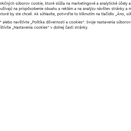
unkčných súborov cookie, ktoré slúžia na marketingové a analytické účely 
žívajú na prispôsobenie obsahu a reklám a na analýzu návštev stránky a mob
ré by ste chceli. Ak súhlasíte, potvrďte to kliknutím na tlačidlo „Áno, sú
ií“ alebo navštívte „Politika dôvernosti a cookies“. Svoje nastavenia súbor
štívite „Nastavenia cookies“ v dolnej časti stránky.