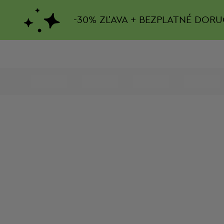
-
30%
ZĽAVA + BEZPLATNÉ DORU