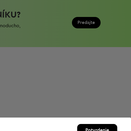
NÍKU?
Predajte
ednoduchо,
Potvrdenie