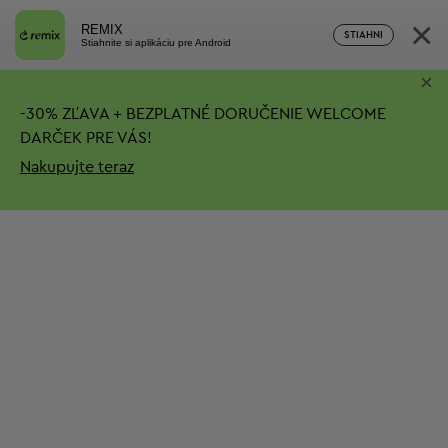
×
REMIX
STIAHNI
Stiahnite si aplikáciu pre Android
×
-
30%
ZĽAVA + BEZPLATNÉ DORUČENIE
WELCOME
DARČEK PRE VÁS!
Nakupujte teraz