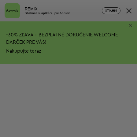
×
REMIX
STIAHNI
Stiahnite si aplikáciu pre Android
×
-
30%
ZĽAVA + BEZPLATNÉ DORUČENIE
WELCOME
DARČEK PRE VÁS!
Nakupujte teraz