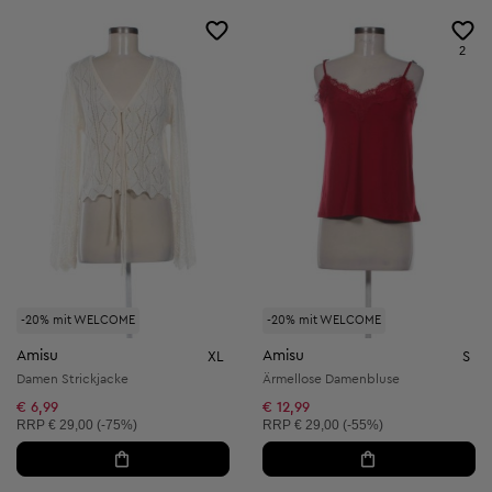
2
-20% mit WELCOME
-20% mit WELCOME
Amisu
Amisu
XL
S
Damen Strickjacke
Ärmellose Damenbluse
€ 6,99
€ 12,99
Unverbindliche Preisempfehlung:
Unverbindliche Preisempfehlung:
RRP
€ 29,00 (-75%)
RRP
€ 29,00 (-55%)