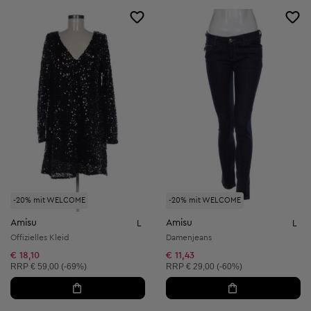
-20% mit WELCOME
-20% mit WELCOME
Amisu
Amisu
L
L
Offizielles Kleid
Damenjeans
€ 18,10
€ 11,43
Unverbindliche Preisempfehlung:
Unverbindliche Preisempfehlung:
RRP
€ 59,00 (-69%)
RRP
€ 29,00 (-60%)