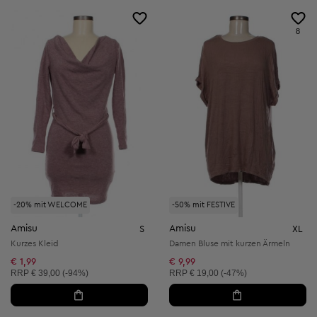
8
-20% mit WELCOME
-50% mit FESTIVE
Amisu
Amisu
S
XL
Kurzes Kleid
Damen Bluse mit kurzen Ärmeln
€ 1,99
€ 9,99
Unverbindliche Preisempfehlung:
Unverbindliche Preisempfehlung:
RRP
€ 39,00 (-94%)
RRP
€ 19,00 (-47%)