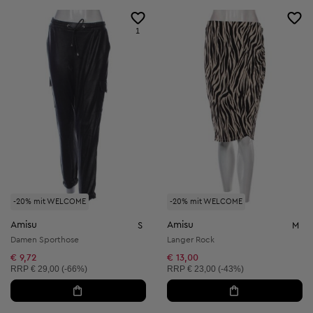
1
-20% mit WELCOME
-20% mit WELCOME
Amisu
Amisu
S
M
Damen Sporthose
Langer Rock
€ 9,72
€ 13,00
Unverbindliche Preisempfehlung:
Unverbindliche Preisempfehlung:
RRP
€ 29,00 (-66%)
RRP
€ 23,00 (-43%)