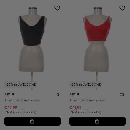
-20% mit WELCOME
-20% mit WELCOME
Amisu
Amisu
S
XS
Ärmellose Damenbluse
Ärmellose Damenbluse
€ 12,99
€ 11,99
Unverbindliche Preisempfehlung:
Unverbindliche Preisempfehlung:
RRP
€ 29,00 (-55%)
RRP
€ 29,00 (-58%)