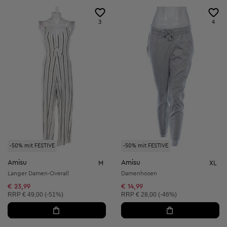
3
4
-50% mit FESTIVE
-50% mit FESTIVE
Amisu
Amisu
M
XL
Langer Damen-Overall
Damenhosen
€ 23,99
€ 14,99
Unverbindliche Preisempfehlung:
Unverbindliche Preisempfehlung:
RRP
€ 49,00 (-51%)
RRP
€ 28,00 (-46%)