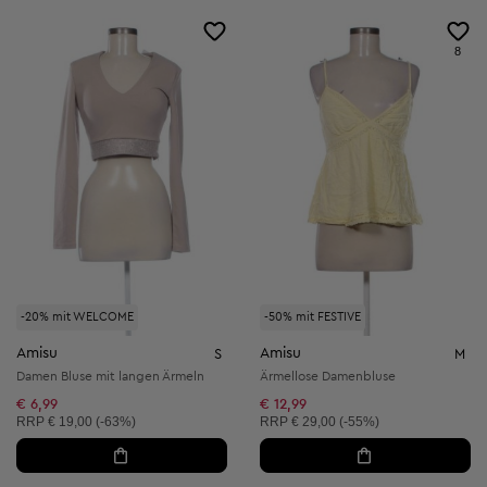
8
-20% mit WELCOME
-50% mit FESTIVE
Amisu
Amisu
S
M
Damen Bluse mit langen Ärmeln
Ärmellose Damenbluse
€ 6,99
€ 12,99
Unverbindliche Preisempfehlung:
Unverbindliche Preisempfehlung:
RRP
€ 19,00 (-63%)
RRP
€ 29,00 (-55%)