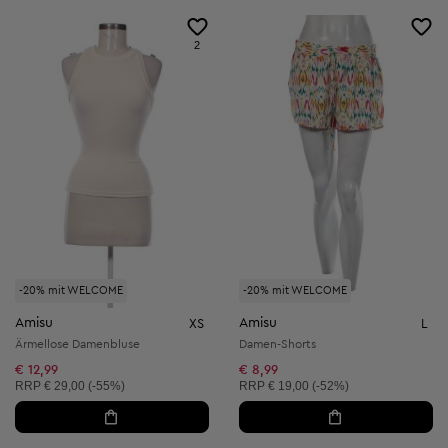
2
-20% mit WELCOME
-20% mit WELCOME
Amisu
Amisu
XS
L
Ärmellose Damenbluse
Damen-Shorts
€ 12,99
€ 8,99
Unverbindliche Preisempfehlung:
Unverbindliche Preisempfehlung:
RRP
€ 29,00 (-55%)
RRP
€ 19,00 (-52%)