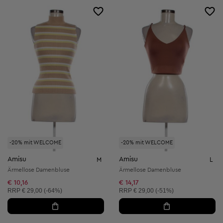
-20% mit WELCOME
-20% mit WELCOME
Amisu
Amisu
M
L
Ärmellose Damenbluse
Ärmellose Damenbluse
€ 10,16
€ 14,17
Unverbindliche Preisempfehlung:
Unverbindliche Preisempfehlung:
RRP
€ 29,00 (-64%)
RRP
€ 29,00 (-51%)