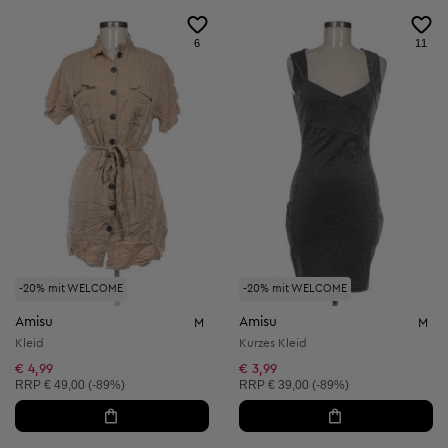
6
11
-20% mit WELCOME
-20% mit WELCOME
Amisu
Amisu
M
M
Kleid
Kurzes Kleid
€ 4,99
€ 3,99
Unverbindliche Preisempfehlung:
Unverbindliche Preisempfehlung:
RRP
€ 49,00 (-89%)
RRP
€ 39,00 (-89%)