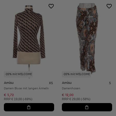
-20% mit WELCOME
-20% mit WELCOME
Amisu
Amisu
XS
S
Damen Bluse mit langen Ärmeln
Damenhosen
€ 5,72
€ 12,00
Unverbindliche Preisempfehlung:
Unverbindliche Preisempfehlung:
RRP
€ 19,00 (-69%)
RRP
€ 29,00 (-58%)