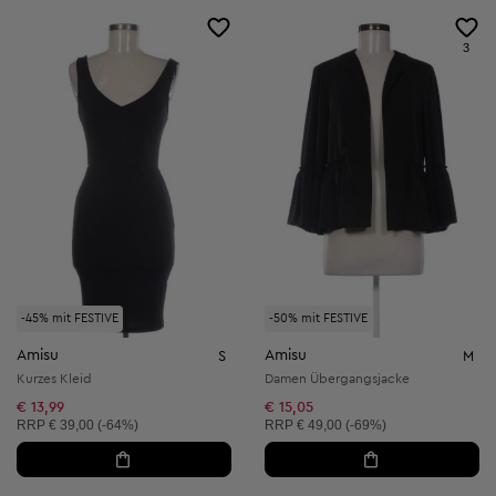
3
-45% mit FESTIVE
-50% mit FESTIVE
Amisu
Amisu
S
M
Kurzes Kleid
Damen Übergangsjacke
€ 13,99
€ 15,05
Unverbindliche Preisempfehlung:
Unverbindliche Preisempfehlung:
RRP
€ 39,00 (-64%)
RRP
€ 49,00 (-69%)