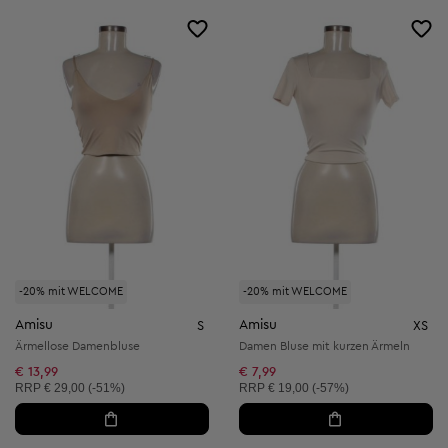
-20% mit WELCOME
-20% mit WELCOME
Amisu
Amisu
S
XS
Ärmellose Damenbluse
Damen Bluse mit kurzen Ärmeln
€ 13,99
€ 7,99
Unverbindliche Preisempfehlung:
Unverbindliche Preisempfehlung:
RRP
€ 29,00 (-51%)
RRP
€ 19,00 (-57%)