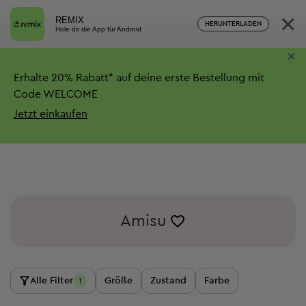
×
REMIX
HERUNTERLADEN
Hole dir die App für Android
×
Erhalte
20%
Rabatt*
auf deine erste Bestellung mit
Code WELCOME
Jetzt einkaufen
Amisu
Alle Filter
Größe
Zustand
Farbe
1