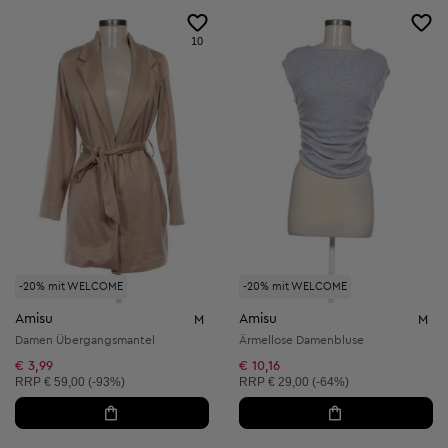
10
-20% mit WELCOME
-20% mit WELCOME
Amisu
Amisu
M
M
Damen Übergangsmantel
Ärmellose Damenbluse
€ 3,99
€ 10,16
Unverbindliche Preisempfehlung:
Unverbindliche Preisempfehlung:
RRP
€ 59,00 (-93%)
RRP
€ 29,00 (-64%)