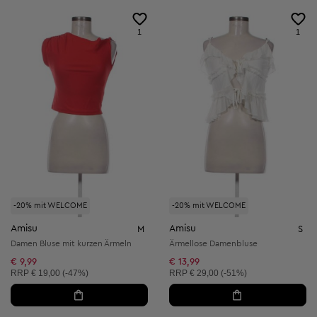
1
1
-20% mit WELCOME
-20% mit WELCOME
Amisu
Amisu
M
S
Damen Bluse mit kurzen Ärmeln
Ärmellose Damenbluse
€ 9,99
€ 13,99
Unverbindliche Preisempfehlung:
Unverbindliche Preisempfehlung:
RRP
€ 19,00 (-47%)
RRP
€ 29,00 (-51%)