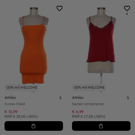
4
-20% mit WELCOME
-20% mit WELCOME
Amisu
Amisu
S
S
Kurzes Kleid
Damen-Unterhemd
€ 12,99
€ 6,99
Unverbindliche Preisempfehlung:
Unverbindliche Preisempfehlung:
RRP
€ 39,00 (-66%)
RRP
€ 17,00 (-58%)