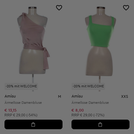
-20% mit WELCOME
-20% mit WELCOME
Amisu
Amisu
M
XXS
Ärmellose Damenbluse
Ärmellose Damenbluse
€ 13,15
€ 8,00
Unverbindliche Preisempfehlung:
Unverbindliche Preisempfehlung:
RRP
€ 29,00 (-54%)
RRP
€ 29,00 (-72%)