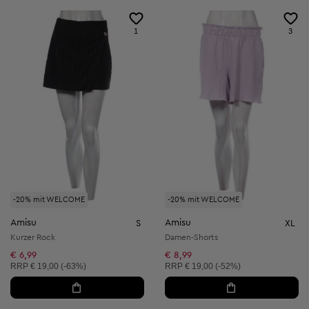
1
3
-20% mit WELCOME
-20% mit WELCOME
Amisu
Amisu
S
XL
Kurzer Rock
Damen-Shorts
€ 6,99
€ 8,99
Unverbindliche Preisempfehlung:
Unverbindliche Preisempfehlung:
RRP
€ 19,00 (-63%)
RRP
€ 19,00 (-52%)