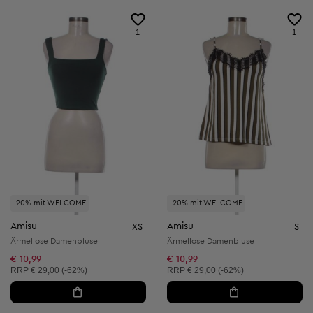
1
1
-20% mit WELCOME
-20% mit WELCOME
Amisu
Amisu
XS
S
Ärmellose Damenbluse
Ärmellose Damenbluse
€ 10,99
€ 10,99
Unverbindliche Preisempfehlung:
Unverbindliche Preisempfehlung:
RRP
€ 29,00 (-62%)
RRP
€ 29,00 (-62%)