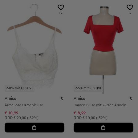
17
6
-50% mit FESTIVE
-55% mit FESTIVE
Amisu
Amisu
S
S
Ärmellose Damenbluse
Damen Bluse mit kurzen Ärmeln
€ 10,99
€ 8,99
Unverbindliche Preisempfehlung:
Unverbindliche Preisempfehlung:
RRP
€ 29,00 (-62%)
RRP
€ 19,00 (-52%)