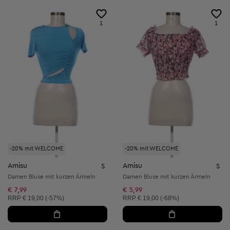
1
1
-20% mit WELCOME
-20% mit WELCOME
Amisu
Amisu
S
S
Damen Bluse mit kurzen Ärmeln
Damen Bluse mit kurzen Ärmeln
€ 7,99
€ 5,99
Unverbindliche Preisempfehlung:
Unverbindliche Preisempfehlung:
RRP
€ 19,00 (-57%)
RRP
€ 19,00 (-68%)