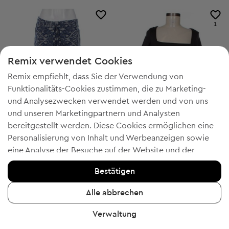
1
Remix verwendet Cookies
Remix empfiehlt, dass Sie der Verwendung von
Funktionalitäts-Cookies zustimmen, die zu Marketing-
und Analysezwecken verwendet werden und von uns
und unseren Marketingpartnern und Analysten
bereitgestellt werden. Diese Cookies ermöglichen eine
Personalisierung von Inhalt und Werbeanzeigen sowie
eine Analyse der Besuche auf der Website und der
-20% mit WELCOME
-20% mit WELCOME
mobilen App - Informationen, die uns helfen, Ihnen
Amisu
Amisu
M
XS
Bestätigen
Produkte zu zeigen, die Ihnen gefallen könnten. Wenn Sie
Damenhosen
Damen Bluse mit kurzen Ärmeln
einverstanden sind, bestätigen Sie dies bitte, indem Sie
€ 6,99
€ 7,99
Alle abbrechen
Unverbindliche Preisempfehlung:
Unverbindliche Preisempfehlung:
RRP
€ 29,00 (-75%)
RRP
€ 19,00 (-57%)
auf die Schaltfläche "Ja, ich stimme zu" klicken.
Verwaltung
Um weitere Informationen zu erhalten, klicken Sie bitte