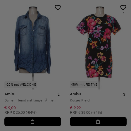
7
-20% mit WELCOME
-50% mit FESTIVE
Amisu
Amisu
L
S
Damen Hemd mit langen Ärmeln
Kurzes Kleid
€ 9,00
€ 9,99
Unverbindliche Preisempfehlung:
Unverbindliche Preisempfehlung:
RRP
€ 25,00 (-64%)
RRP
€ 39,00 (-74%)