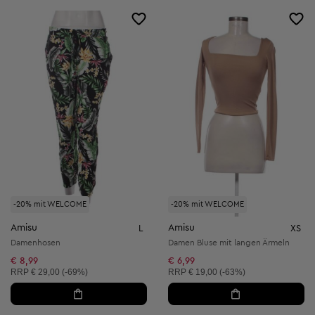
-20% mit WELCOME
-20% mit WELCOME
Amisu
Amisu
L
XS
Damenhosen
Damen Bluse mit langen Ärmeln
€ 8,99
€ 6,99
Unverbindliche Preisempfehlung:
Unverbindliche Preisempfehlung:
RRP
€ 29,00 (-69%)
RRP
€ 19,00 (-63%)