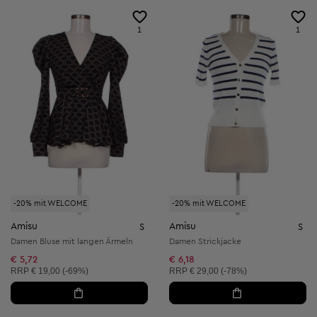
1
1
-20% mit WELCOME
-20% mit WELCOME
Amisu
Amisu
S
S
Damen Bluse mit langen Ärmeln
Damen Strickjacke
€ 5,72
€ 6,18
Unverbindliche Preisempfehlung:
Unverbindliche Preisempfehlung:
RRP
€ 19,00 (-69%)
RRP
€ 29,00 (-78%)