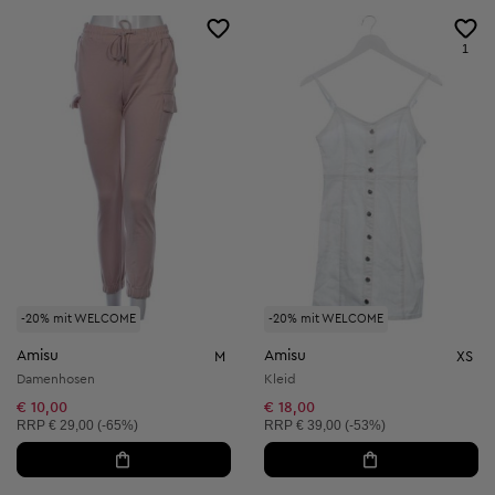
1
-20% mit WELCOME
-20% mit WELCOME
Amisu
Amisu
M
XS
Damenhosen
Kleid
€ 10,00
€ 18,00
Unverbindliche Preisempfehlung:
Unverbindliche Preisempfehlung:
RRP
€ 29,00 (-65%)
RRP
€ 39,00 (-53%)