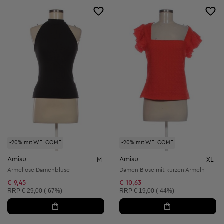
-20% mit WELCOME
-20% mit WELCOME
Amisu
Amisu
M
XL
Ärmellose Damenbluse
Damen Bluse mit kurzen Ärmeln
€ 9,45
€ 10,63
Unverbindliche Preisempfehlung:
Unverbindliche Preisempfehlung:
RRP
€ 29,00 (-67%)
RRP
€ 19,00 (-44%)