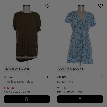
-20% mit WELCOME
-20% mit WELCOME
Amisu
Amisu
L
S
Ärmellose Damenbluse
Kurzes Kleid
€ 12,95
€ 11,57
Unverbindliche Preisempfehlung:
Unverbindliche Preisempfehlung:
RRP
€ 29,00 (-55%)
RRP
€ 39,00 (-70%)