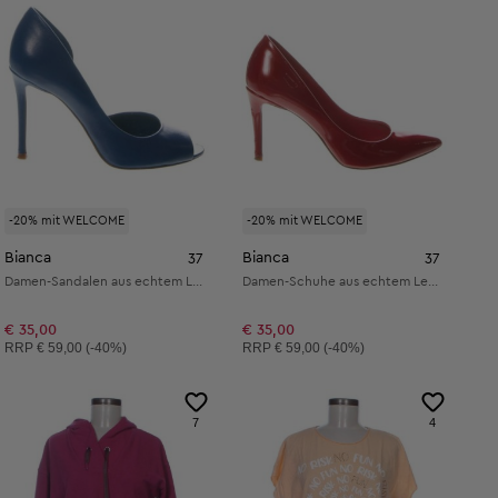
-20% mit WELCOME
-20% mit WELCOME
Bianca
Bianca
37
37
Damen-Sandalen aus echtem Leder
Damen-Schuhe aus echtem Leder
€ 35,00
€ 35,00
Unverbindliche Preisempfehlung:
Unverbindliche Preisempfehlung:
RRP
€ 59,00 (-40%)
RRP
€ 59,00 (-40%)
7
4