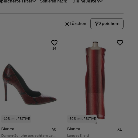
Sortieren nach:
peicherte Filter
Die neuesten
Löschen
Speichern
14
-40% mit FESTIVE
-50% mit FESTIVE
Bianca
Bianca
40
XL
Damen-Schuhe aus echtem Leder
Langes Kleid