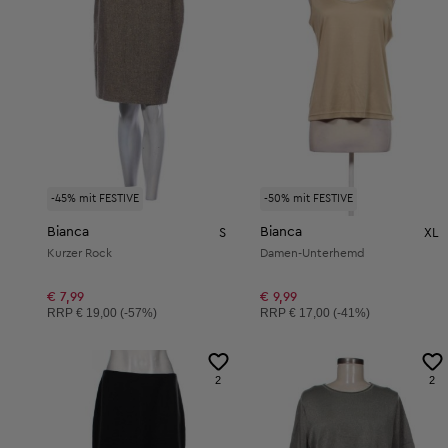
-45% mit FESTIVE
-50% mit FESTIVE
Bianca
Bianca
S
XL
Kurzer Rock
Damen-Unterhemd
€ 7,99
€ 9,99
Unverbindliche Preisempfehlung:
Unverbindliche Preisempfehlung:
RRP
€ 19,00 (-57%)
RRP
€ 17,00 (-41%)
2
2