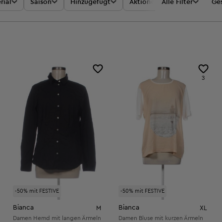
rial
Saison
Hinzugefügt
Aktionen
Alle Filter
Preis
Ges
3
-50% mit FESTIVE
-50% mit FESTIVE
Bianca
Bianca
M
XL
Damen Hemd mit langen Ärmeln
Damen Bluse mit kurzen Ärmeln