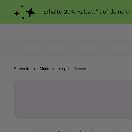
Erhalte
20%
Rabatt*
auf deine e
Startseite
Markenkatalog
Bianca