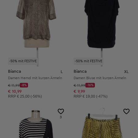
-50% mit FESTIVE
-50% mit FESTIVE
Bianca
Bianca
L
XL
Damen Hemd mit kurzen Ärmeln
Damen Bluse mit kurzen Ärmeln
Startpreis:
Startpreis:
€ 11,99
-8%
€ 11,99
-16%
Discount Price:
Discount Price:
Reduzierter Preis:
Reduzierter Preis:
€ 10,99
€ 9,99
Unverbindliche Preisempfehlung:
Unverbindliche Preisempfehlung:
RRP
€ 25,00 (-56%)
RRP
€ 19,00 (-47%)
3