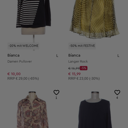
-20% mit WELCOME
-50% mit FESTIVE
Bianca
Bianca
L
L
Damen Pullover
Langer Rock
Startpreis:
€ 16,99
-5%
Discount Price:
Reduzierter Preis:
€ 10,00
€ 15,99
Unverbindliche Preisempfehlung:
Unverbindliche Preisempfehlung:
RRP
€ 29,00 (-65%)
RRP
€ 23,00 (-30%)
1
4