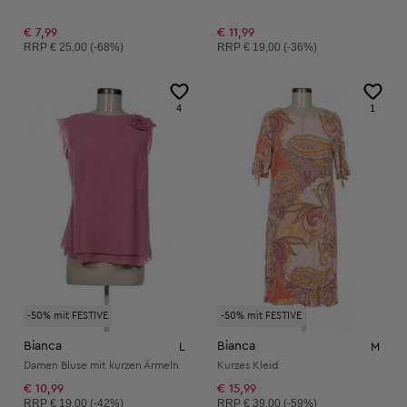
€ 7,99
€ 11,99
Unverbindliche Preisempfehlung:
Unverbindliche Preisempfehlung:
RRP
€ 25,00 (-68%)
RRP
€ 19,00 (-36%)
4
1
-50% mit FESTIVE
-50% mit FESTIVE
Bianca
Bianca
L
M
Damen Bluse mit kurzen Ärmeln
Kurzes Kleid
€ 10,99
€ 15,99
Unverbindliche Preisempfehlung:
Unverbindliche Preisempfehlung:
RRP
€ 19,00 (-42%)
RRP
€ 39,00 (-59%)