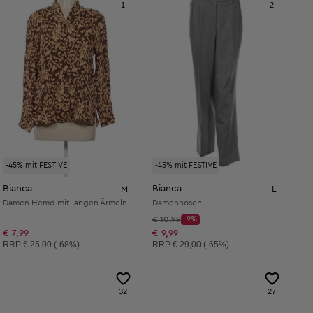
1
2
-45% mit FESTIVE
-45% mit FESTIVE
Bianca
Bianca
M
L
Damen Hemd mit langen Ärmeln
Damenhosen
Startpreis:
€ 10,99
-9%
Discount Price:
Reduzierter Preis:
€ 7,99
€ 9,99
Unverbindliche Preisempfehlung:
Unverbindliche Preisempfehlung:
RRP
€ 25,00 (-68%)
RRP
€ 29,00 (-65%)
32
27