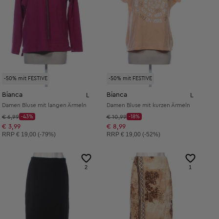
-50% mit FESTIVE
-50% mit FESTIVE
Bianca
Bianca
L
L
Damen Bluse mit langen Ärmeln
Damen Bluse mit kurzen Ärmeln
Startpreis:
Startpreis:
€ 6,99
-43%
€ 10,99
-18%
Discount Price:
Discount Price:
Reduzierter Preis:
Reduzierter Preis:
€ 3,99
€ 8,99
Unverbindliche Preisempfehlung:
Unverbindliche Preisempfehlung:
RRP
€ 19,00 (-79%)
RRP
€ 19,00 (-52%)
2
1