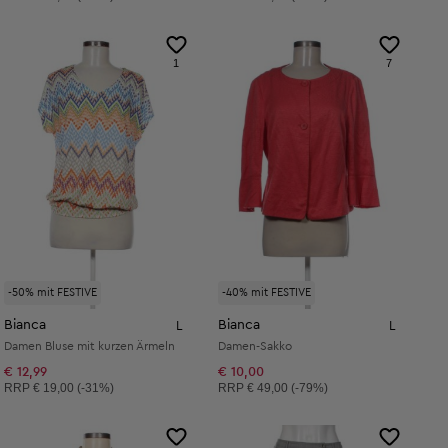
1
7
-50% mit FESTIVE
-40% mit FESTIVE
Bianca
Bianca
L
L
Damen Bluse mit kurzen Ärmeln
Damen-Sakko
€ 12,99
€ 10,00
Unverbindliche Preisempfehlung:
Unverbindliche Preisempfehlung:
RRP
€ 19,00 (-31%)
RRP
€ 49,00 (-79%)