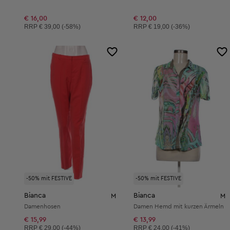
€ 16,00
€ 12,00
Unverbindliche Preisempfehlung:
Unverbindliche Preisempfehlung:
RRP
€ 39,00 (-58%)
RRP
€ 19,00 (-36%)
-50% mit FESTIVE
-50% mit FESTIVE
Bianca
Bianca
M
M
Damenhosen
Damen Hemd mit kurzen Ärmeln
€ 15,99
€ 13,99
Unverbindliche Preisempfehlung:
Unverbindliche Preisempfehlung:
RRP
€ 29,00 (-44%)
RRP
€ 24,00 (-41%)