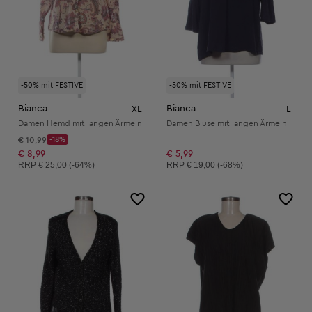
-50% mit FESTIVE
-50% mit FESTIVE
Bianca
Bianca
XL
L
Damen Hemd mit langen Ärmeln
Damen Bluse mit langen Ärmeln
Startpreis:
€ 10,99
-18%
Discount Price:
Reduzierter Preis:
€ 8,99
€ 5,99
Unverbindliche Preisempfehlung:
Unverbindliche Preisempfehlung:
RRP
€ 25,00 (-64%)
RRP
€ 19,00 (-68%)