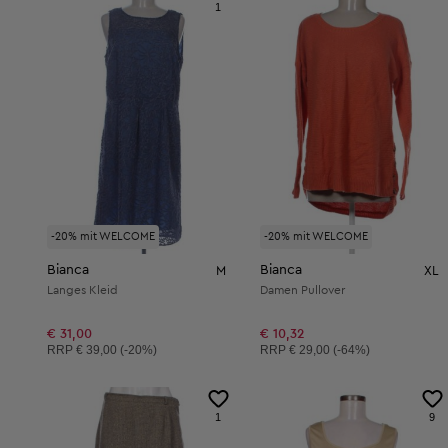
1
-20% mit WELCOME
-20% mit WELCOME
Bianca
Bianca
M
XL
Langes Kleid
Damen Pullover
€ 31,00
€ 10,32
Unverbindliche Preisempfehlung:
Unverbindliche Preisempfehlung:
RRP
€ 39,00 (-20%)
RRP
€ 29,00 (-64%)
1
9