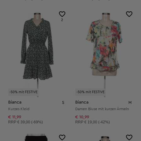
2
-50% mit FESTIVE
-50% mit FESTIVE
Bianca
Bianca
S
M
Kurzes Kleid
Damen Bluse mit kurzen Ärmeln
€ 11,99
€ 10,99
Unverbindliche Preisempfehlung:
Unverbindliche Preisempfehlung:
RRP
€ 39,00 (-69%)
RRP
€ 19,00 (-42%)