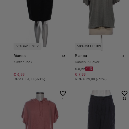
-50% mit FESTIVE
-50% mit FESTIVE
Bianca
Bianca
M
XL
Kurzer Rock
Damen Pullover
Startpreis:
€ 8,99
-11%
Discount Price:
Reduzierter Preis:
€ 6,99
€ 7,99
Unverbindliche Preisempfehlung:
Unverbindliche Preisempfehlung:
RRP
€ 19,00 (-63%)
RRP
€ 29,00 (-72%)
4
11