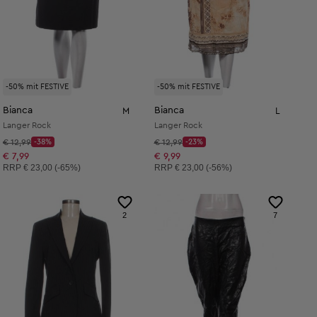
-50% mit FESTIVE
-50% mit FESTIVE
Bianca
Bianca
M
L
Langer Rock
Langer Rock
Startpreis:
Startpreis:
€ 12,99
-38%
€ 12,99
-23%
Discount Price:
Discount Price:
Reduzierter Preis:
Reduzierter Preis:
€ 7,99
€ 9,99
Unverbindliche Preisempfehlung:
Unverbindliche Preisempfehlung:
RRP
€ 23,00 (-65%)
RRP
€ 23,00 (-56%)
2
7