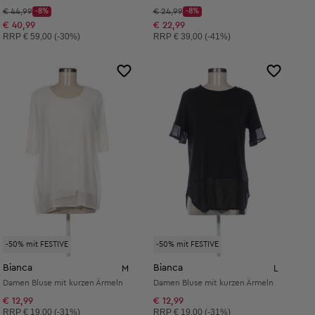
Startpreis:
Startpreis:
€ 44,99
-8%
€ 24,99
-8%
Discount Price:
Discount Price:
Reduzierter Preis:
Reduzierter Preis:
€ 40,99
€ 22,99
Unverbindliche Preisempfehlung:
Unverbindliche Preisempfehlung:
RRP
€ 59,00 (-30%)
RRP
€ 39,00 (-41%)
-50% mit FESTIVE
-50% mit FESTIVE
Bianca
Bianca
M
L
Damen Bluse mit kurzen Ärmeln
Damen Bluse mit kurzen Ärmeln
€ 12,99
€ 12,99
Unverbindliche Preisempfehlung:
Unverbindliche Preisempfehlung:
RRP
€ 19,00 (-31%)
RRP
€ 19,00 (-31%)