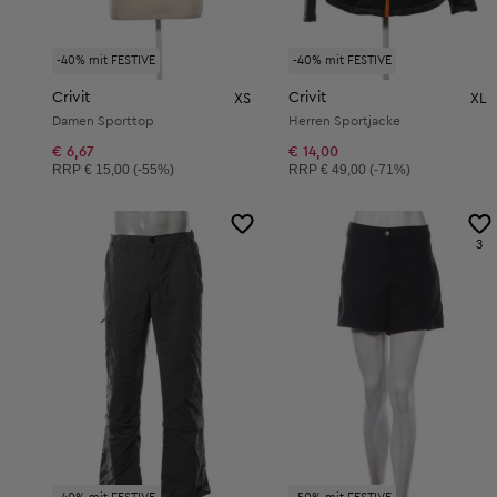
-40% mit FESTIVE
-40% mit FESTIVE
Crivit
Crivit
XS
XL
Damen Sporttop
Herren Sportjacke
€ 6,67
€ 14,00
Unverbindliche Preisempfehlung:
Unverbindliche Preisempfehlung:
RRP
€ 15,00 (-55%)
RRP
€ 49,00 (-71%)
3