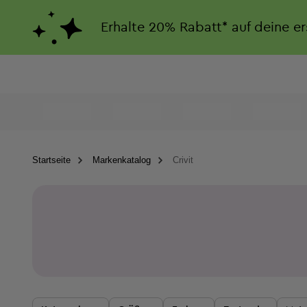
Erhalte
20%
Rabatt*
auf deine e
Startseite
Markenkatalog
Crivit