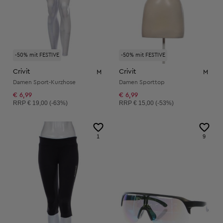
-50% mit FESTIVE
-50% mit FESTIVE
Crivit
Crivit
M
M
Damen Sport-Kurzhose
Damen Sporttop
€ 6,99
€ 6,99
Unverbindliche Preisempfehlung:
Unverbindliche Preisempfehlung:
RRP
€ 19,00 (-63%)
RRP
€ 15,00 (-53%)
1
9