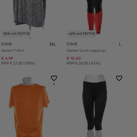
-50% mit FESTIVE
-40% mit FESTIVE
Crivit
Crivit
3XL
L
Damen T-shirt
Damen Sport-Leggings
€ 6,99
€ 10,00
Unverbindliche Preisempfehlung:
Unverbindliche Preisempfehlung:
RRP
€ 17,00 (-58%)
RRP
€ 26,00 (-61%)
1