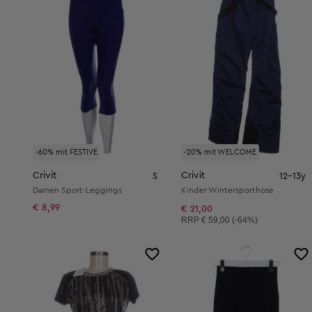
-60% mit FESTIVE
-20% mit WELCOME
Crivit
Crivit
S
12-13y
Damen Sport-Leggings
Kinder Wintersporthose
€ 8,99
€ 21,00
Unverbindliche Preisempfehlung:
RRP
€ 59,00 (-64%)