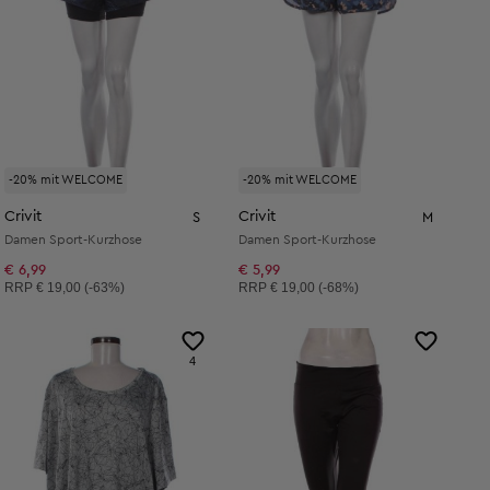
-20% mit WELCOME
-20% mit WELCOME
Crivit
Crivit
S
M
Damen Sport-Kurzhose
Damen Sport-Kurzhose
€ 6,99
€ 5,99
Unverbindliche Preisempfehlung:
Unverbindliche Preisempfehlung:
RRP
€ 19,00 (-63%)
RRP
€ 19,00 (-68%)
4