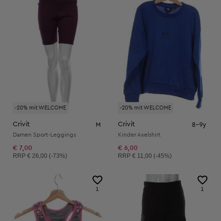
-20% mit WELCOME
-20% mit WELCOME
Crivit
Crivit
M
8-9y
Damen Sport-Leggings
Kinder Axelshirt
€ 7,00
€ 6,00
Unverbindliche Preisempfehlung:
Unverbindliche Preisempfehlung:
RRP
€ 26,00 (-73%)
RRP
€ 11,00 (-45%)
1
1