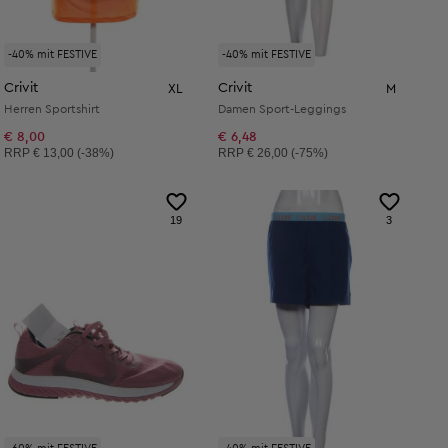
-40% mit FESTIVE
-40% mit FESTIVE
Crivit
Crivit
XL
M
Herren Sportshirt
Damen Sport-Leggings
€ 8,00
€ 6,48
Unverbindliche Preisempfehlung:
Unverbindliche Preisempfehlung:
RRP
€ 13,00 (-38%)
RRP
€ 26,00 (-75%)
19
3