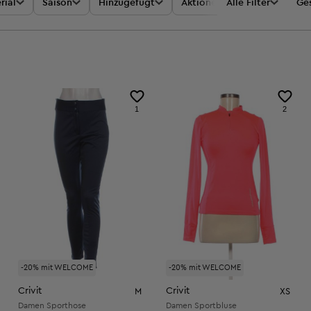
rial
Saison
Hinzugefügt
Aktionen
Alle Filter
Preis
Ges
1
2
-20% mit WELCOME
-20% mit WELCOME
Crivit
Crivit
M
XS
Damen Sporthose
Damen Sportbluse