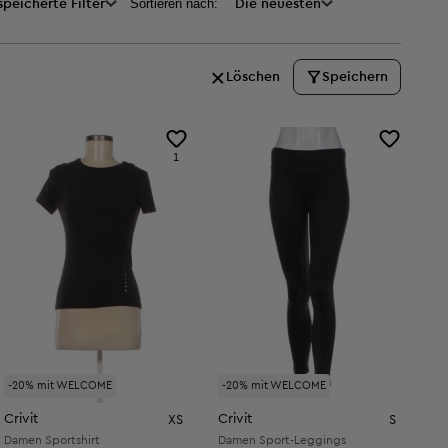
Sortieren nach:
peicherte Filter
Die neuesten
Löschen
Speichern
1
-20% mit WELCOME
-20% mit WELCOME
Crivit
Crivit
XS
S
Damen Sportshirt
Damen Sport-Leggings