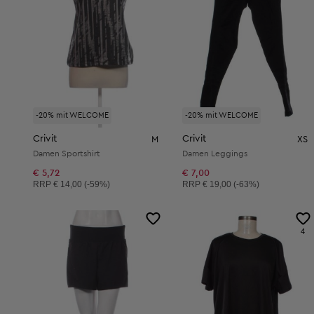
-20% mit WELCOME
-20% mit WELCOME
Crivit
Crivit
M
XS
Damen Sportshirt
Damen Leggings
€ 5,72
€ 7,00
Unverbindliche Preisempfehlung:
Unverbindliche Preisempfehlung:
RRP
€ 14,00 (-59%)
RRP
€ 19,00 (-63%)
4