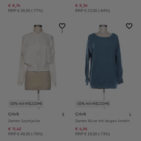
€ 8,74
€ 8,24
Unverbindliche Preisempfehlung:
Unverbindliche Preisempfehlung:
RRP
€ 39,00 (-77%)
RRP
€ 23,00 (-64%)
7
-20% mit WELCOME
-20% mit WELCOME
Crivit
Crivit
S
L
Damen Sportjacke
Damen Bluse mit langen Ärmeln
€ 11,42
€ 4,96
Unverbindliche Preisempfehlung:
Unverbindliche Preisempfehlung:
RRP
€ 49,00 (-76%)
RRP
€ 19,00 (-73%)