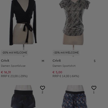
-20% mit WELCOME
-20% mit WELCOME
Crivit
Crivit
M
S
Damen Sportbluse
Damen Sportshirt
€ 16,31
€ 5,00
Unverbindliche Preisempfehlung:
Unverbindliche Preisempfehlung:
RRP
€ 23,00 (-29%)
RRP
€ 14,00 (-64%)
2
1