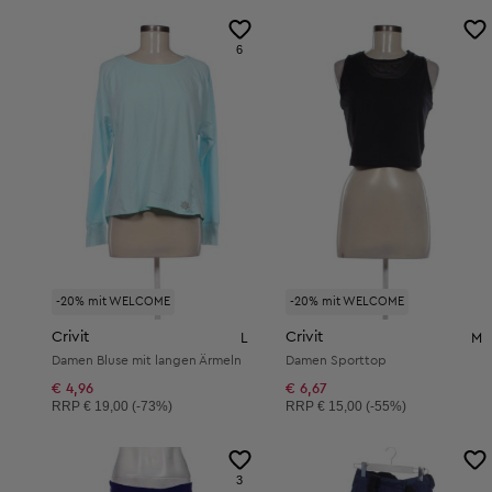
6
-20% mit WELCOME
-20% mit WELCOME
Crivit
Crivit
L
M
Damen Bluse mit langen Ärmeln
Damen Sporttop
€ 4,96
€ 6,67
Unverbindliche Preisempfehlung:
Unverbindliche Preisempfehlung:
RRP
€ 19,00 (-73%)
RRP
€ 15,00 (-55%)
3