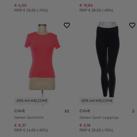
€ 6,00
€ 19,84
Unverbindliche Preisempfehlung:
Unverbindliche Preisempfehlung:
RRP
€ 26,00 (-76%)
RRP
€ 39,00 (-49%)
-20% mit WELCOME
-20% mit WELCOME
Crivit
Crivit
XS
S
Damen Sportshirt
Damen Sport-Leggings
€ 8,37
€ 6,18
Unverbindliche Preisempfehlung:
Unverbindliche Preisempfehlung:
RRP
€ 14,00 (-40%)
RRP
€ 26,00 (-76%)