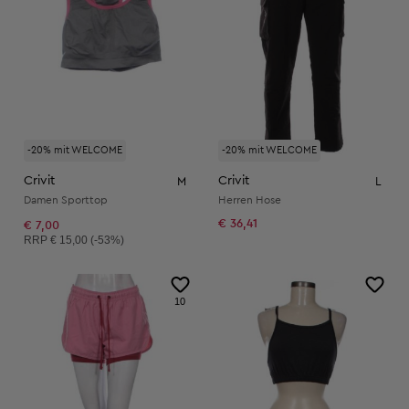
-20% mit WELCOME
-20% mit WELCOME
Crivit
Crivit
M
L
Damen Sporttop
Herren Hose
€ 36,41
€ 7,00
Unverbindliche Preisempfehlung:
RRP
€ 15,00 (-53%)
10