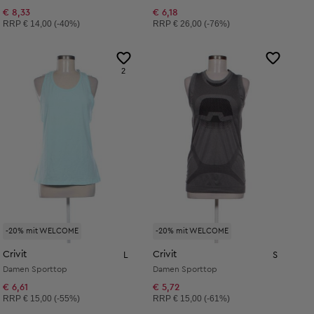
€ 8,33
€ 6,18
Unverbindliche Preisempfehlung:
Unverbindliche Preisempfehlung:
RRP
€ 14,00 (-40%)
RRP
€ 26,00 (-76%)
2
-20% mit WELCOME
-20% mit WELCOME
Crivit
Crivit
L
S
Damen Sporttop
Damen Sporttop
€ 6,61
€ 5,72
Unverbindliche Preisempfehlung:
Unverbindliche Preisempfehlung:
RRP
€ 15,00 (-55%)
RRP
€ 15,00 (-61%)