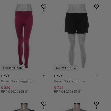
1
3
-60% mit FESTIVE
-45% mit FESTIVE
Crivit
Crivit
M
M
Damen Sport-Leggings
Herren Sport-Kurzhose
€ 2,99
€ 7,99
Unverbindliche Preisempfehlung:
Unverbindliche Preisempfehlung:
RRP
€ 26,00 (-88%)
RRP
€ 19,00 (-57%)
2
1