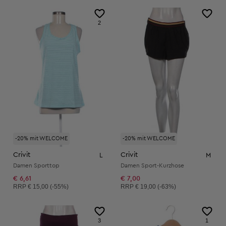
2
-20% mit WELCOME
-20% mit WELCOME
Crivit
Crivit
L
M
Damen Sporttop
Damen Sport-Kurzhose
€ 6,61
€ 7,00
Unverbindliche Preisempfehlung:
Unverbindliche Preisempfehlung:
RRP
€ 15,00 (-55%)
RRP
€ 19,00 (-63%)
3
1