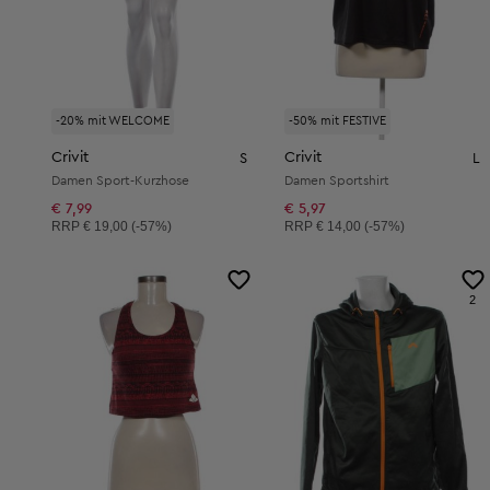
-20% mit WELCOME
-50% mit FESTIVE
Crivit
Crivit
S
L
Damen Sport-Kurzhose
Damen Sportshirt
€ 7,99
€ 5,97
Unverbindliche Preisempfehlung:
Unverbindliche Preisempfehlung:
RRP
€ 19,00 (-57%)
RRP
€ 14,00 (-57%)
2