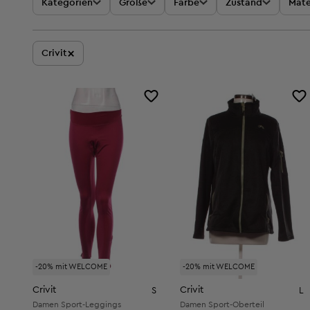
Kategorien
Größe
Farbe
Zustand
Mate
×
Crivit
-20% mit WELCOME
-20% mit WELCOME
Crivit
Crivit
S
L
Damen Sport-Leggings
Damen Sport-Oberteil