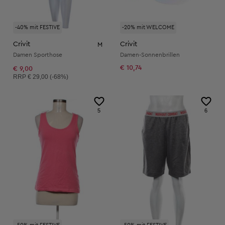
-40% mit FESTIVE
-20% mit WELCOME
Crivit
Crivit
M
Damen Sporthose
Damen-Sonnenbrillen
€ 10,74
€ 9,00
Unverbindliche Preisempfehlung:
RRP
€ 29,00 (-68%)
5
6