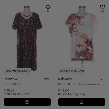
5
10
-20% mit WELCOME
-20% mit WELCOME
Rainbow
Rainbow
XXL
XL
Kurzes Kleid
Damen Bluse mit kurzen Ärmeln
€ 18,66
€ 12,00
Unverbindliche Preisempfehlung:
Unverbindliche Preisempfehlung:
RRP
€ 39,00 (-52%)
RRP
€ 19,00 (-36%)