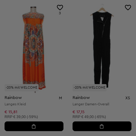
3
-20% mit WELCOME
-20% mit WELCOME
Rainbow
Rainbow
M
XS
Langes Kleid
Langer Damen-Overall
€ 15,81
€ 17,15
Unverbindliche Preisempfehlung:
Unverbindliche Preisempfehlung:
RRP
€ 39,00 (-59%)
RRP
€ 49,00 (-65%)