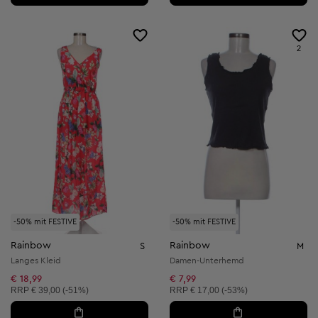
2
-50% mit FESTIVE
-50% mit FESTIVE
Rainbow
Rainbow
S
M
Langes Kleid
Damen-Unterhemd
€ 18,99
€ 7,99
Unverbindliche Preisempfehlung:
Unverbindliche Preisempfehlung:
RRP
€ 39,00 (-51%)
RRP
€ 17,00 (-53%)