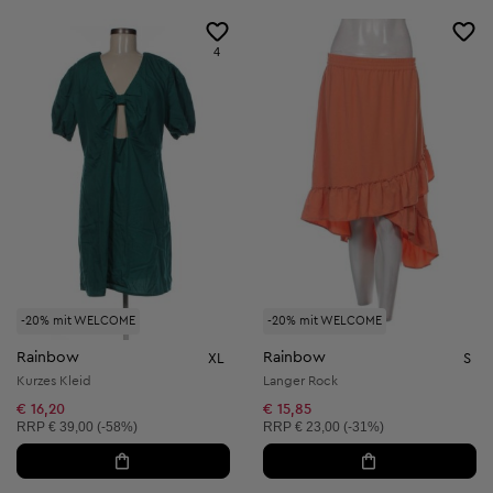
4
-20% mit WELCOME
-20% mit WELCOME
Rainbow
Rainbow
XL
S
Kurzes Kleid
Langer Rock
€ 16,20
€ 15,85
Unverbindliche Preisempfehlung:
Unverbindliche Preisempfehlung:
RRP
€ 39,00 (-58%)
RRP
€ 23,00 (-31%)