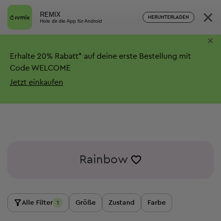
×
REMIX
HERUNTERLADEN
Hole dir die App für Android
×
Erhalte
20%
Rabatt*
auf deine erste Bestellung mit
Code WELCOME
Jetzt einkaufen
Rainbow
Alle Filter
Größe
Zustand
Farbe
1