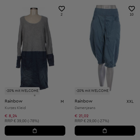
2
10
-20% mit WELCOME
-20% mit WELCOME
Rainbow
Rainbow
M
XXL
Kurzes Kleid
Damenjeans
€ 8,24
€ 21,02
Unverbindliche Preisempfehlung:
Unverbindliche Preisempfehlung:
RRP
€ 39,00 (-78%)
RRP
€ 29,00 (-27%)