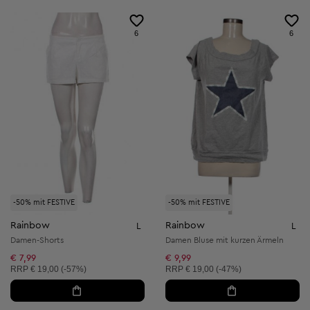
6
6
-50% mit FESTIVE
-50% mit FESTIVE
Rainbow
Rainbow
L
L
Damen-Shorts
Damen Bluse mit kurzen Ärmeln
€ 7,99
€ 9,99
Unverbindliche Preisempfehlung:
Unverbindliche Preisempfehlung:
RRP
€ 19,00 (-57%)
RRP
€ 19,00 (-47%)