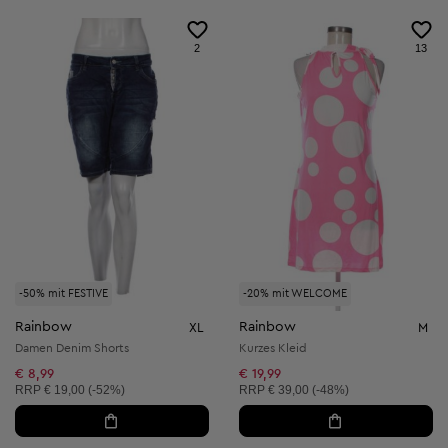
2
13
-50% mit FESTIVE
-20% mit WELCOME
Rainbow
Rainbow
XL
M
Damen Denim Shorts
Kurzes Kleid
€ 8,99
€ 19,99
Unverbindliche Preisempfehlung:
Unverbindliche Preisempfehlung:
RRP
€ 19,00 (-52%)
RRP
€ 39,00 (-48%)