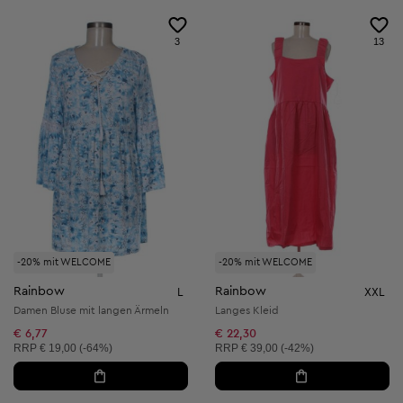
3
13
-20% mit WELCOME
-20% mit WELCOME
Rainbow
Rainbow
L
XXL
Damen Bluse mit langen Ärmeln
Langes Kleid
€ 6,77
€ 22,30
Unverbindliche Preisempfehlung:
Unverbindliche Preisempfehlung:
RRP
€ 19,00 (-64%)
RRP
€ 39,00 (-42%)