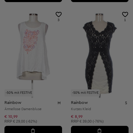
3
1
-50% mit FESTIVE
-50% mit FESTIVE
Rainbow
Rainbow
M
S
Ärmellose Damenbluse
Kurzes Kleid
€ 10,99
€ 8,99
Unverbindliche Preisempfehlung:
Unverbindliche Preisempfehlung:
RRP
€ 29,00 (-62%)
RRP
€ 39,00 (-76%)