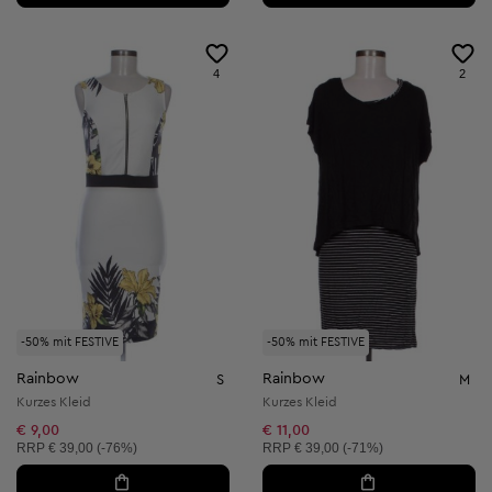
4
2
-50% mit FESTIVE
-50% mit FESTIVE
Rainbow
Rainbow
S
M
Kurzes Kleid
Kurzes Kleid
€ 9,00
€ 11,00
Unverbindliche Preisempfehlung:
Unverbindliche Preisempfehlung:
RRP
€ 39,00 (-76%)
RRP
€ 39,00 (-71%)