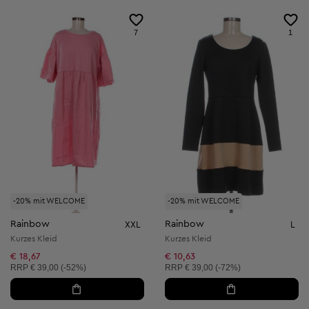
7
1
-20% mit WELCOME
-20% mit WELCOME
Rainbow
Rainbow
XXL
L
Kurzes Kleid
Kurzes Kleid
€ 18,67
€ 10,63
Unverbindliche Preisempfehlung:
Unverbindliche Preisempfehlung:
RRP
€ 39,00 (-52%)
RRP
€ 39,00 (-72%)