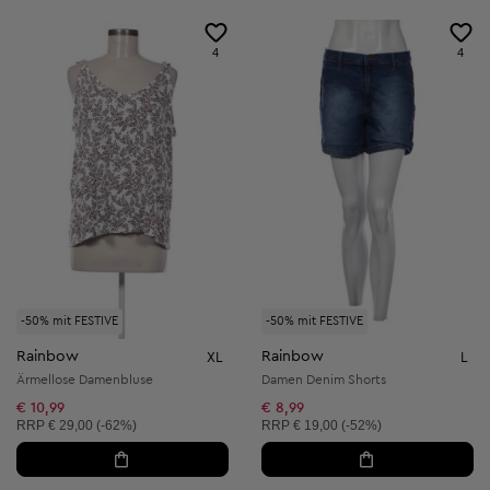
4
4
-50% mit FESTIVE
-50% mit FESTIVE
Rainbow
Rainbow
XL
L
Ärmellose Damenbluse
Damen Denim Shorts
€ 10,99
€ 8,99
Unverbindliche Preisempfehlung:
Unverbindliche Preisempfehlung:
RRP
€ 29,00 (-62%)
RRP
€ 19,00 (-52%)