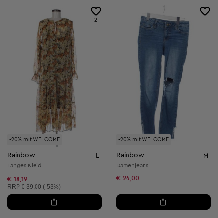
2
-20% mit WELCOME
-20% mit WELCOME
Rainbow
Rainbow
L
M
Langes Kleid
Damenjeans
€ 26,00
€ 18,19
Unverbindliche Preisempfehlung:
RRP
€ 39,00 (-53%)