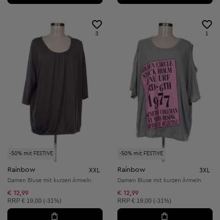
3
1
-50% mit FESTIVE
-50% mit FESTIVE
Rainbow
Rainbow
XXL
3XL
Damen Bluse mit kurzen Ärmeln
Damen Bluse mit kurzen Ärmeln
€ 12,99
€ 12,99
Unverbindliche Preisempfehlung:
Unverbindliche Preisempfehlung:
RRP
€ 19,00 (-31%)
RRP
€ 19,00 (-31%)