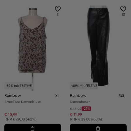
2
12
-50% mit FESTIVE
-60% mit FESTIVE
Rainbow
Rainbow
XL
3XL
Ärmellose Damenbluse
Damenhosen
Startpreis:
€ 15,99
-25%
Discount Price:
Reduzierter Preis:
€ 10,99
€ 11,99
Unverbindliche Preisempfehlung:
Unverbindliche Preisempfehlung:
RRP
€ 29,00 (-62%)
RRP
€ 29,00 (-58%)