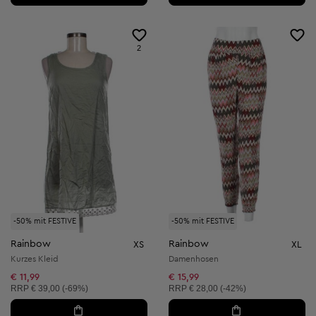
2
-50% mit FESTIVE
-50% mit FESTIVE
Rainbow
Rainbow
XS
XL
Kurzes Kleid
Damenhosen
€ 11,99
€ 15,99
Unverbindliche Preisempfehlung:
Unverbindliche Preisempfehlung:
RRP
€ 39,00 (-69%)
RRP
€ 28,00 (-42%)