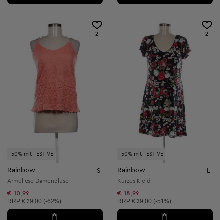
2
2
-50% mit FESTIVE
-50% mit FESTIVE
Rainbow
Rainbow
S
L
Ärmellose Damenbluse
Kurzes Kleid
€ 10,99
€ 18,99
Unverbindliche Preisempfehlung:
Unverbindliche Preisempfehlung:
RRP
€ 29,00 (-62%)
RRP
€ 39,00 (-51%)