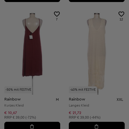
7
12
-50% mit FESTIVE
-40% mit FESTIVE
Rainbow
Rainbow
M
XXL
Kurzes Kleid
Langes Kleid
€ 10,67
€ 21,72
Unverbindliche Preisempfehlung:
Unverbindliche Preisempfehlung:
RRP
€ 39,00 (-72%)
RRP
€ 39,00 (-44%)