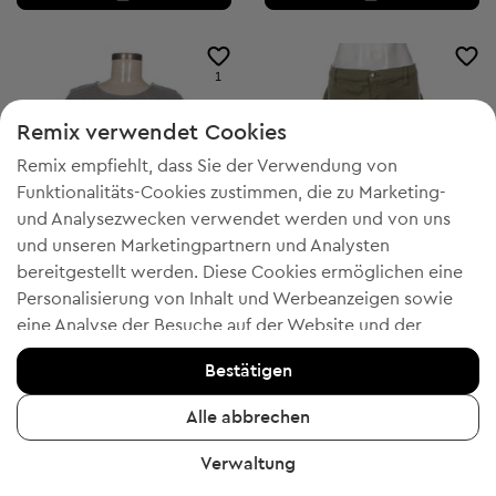
1
Remix verwendet Cookies
Remix empfiehlt, dass Sie der Verwendung von
Funktionalitäts-Cookies zustimmen, die zu Marketing-
und Analysezwecken verwendet werden und von uns
und unseren Marketingpartnern und Analysten
bereitgestellt werden. Diese Cookies ermöglichen eine
Personalisierung von Inhalt und Werbeanzeigen sowie
eine Analyse der Besuche auf der Website und der
-50% mit FESTIVE
-50% mit FESTIVE
mobilen App - Informationen, die uns helfen, Ihnen
Bestätigen
Produkte zu zeigen, die Ihnen gefallen könnten. Wenn Sie
Rainbow
Rainbow
M
XL
einverstanden sind, bestätigen Sie dies bitte, indem Sie
Damen Bluse mit kurzen Ärmeln
Damenhosen
Alle abbrechen
auf die Schaltfläche "Ja, ich stimme zu" klicken.
€ 7,99
€ 15,99
Unverbindliche Preisempfehlung:
Unverbindliche Preisempfehlung:
RRP
€ 19,00 (-57%)
RRP
€ 29,00 (-44%)
Verwaltung
Um weitere Informationen zu erhalten, klicken Sie bitte