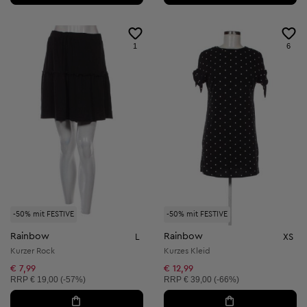
1
6
-50% mit FESTIVE
-50% mit FESTIVE
Rainbow
Rainbow
L
XS
Kurzer Rock
Kurzes Kleid
€ 7,99
€ 12,99
Unverbindliche Preisempfehlung:
Unverbindliche Preisempfehlung:
RRP
€ 19,00 (-57%)
RRP
€ 39,00 (-66%)