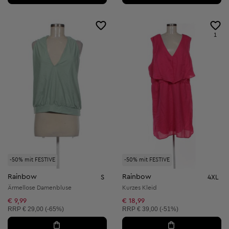
1
-50% mit FESTIVE
-50% mit FESTIVE
Rainbow
Rainbow
S
4XL
Ärmellose Damenbluse
Kurzes Kleid
€ 9,99
€ 18,99
Unverbindliche Preisempfehlung:
Unverbindliche Preisempfehlung:
RRP
€ 29,00 (-65%)
RRP
€ 39,00 (-51%)