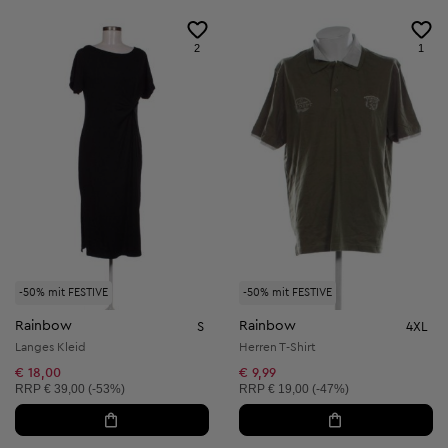
2
1
-50% mit FESTIVE
-50% mit FESTIVE
Rainbow
Rainbow
S
4XL
Langes Kleid
Herren T-Shirt
€ 18,00
€ 9,99
Unverbindliche Preisempfehlung:
Unverbindliche Preisempfehlung:
RRP
€ 39,00 (-53%)
RRP
€ 19,00 (-47%)