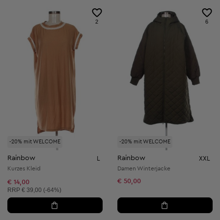
2
6
-20% mit WELCOME
-20% mit WELCOME
Rainbow
Rainbow
L
XXL
Kurzes Kleid
Damen Winterjacke
€ 50,00
€ 14,00
Unverbindliche Preisempfehlung:
RRP
€ 39,00 (-64%)