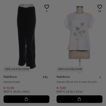
4
14
-20% mit WELCOME
-20% mit WELCOME
Rainbow
Rainbow
XXL
L
Damenhosen
Damen Bluse mit kurzen Ärmeln
€ 15,00
€ 9,00
Unverbindliche Preisempfehlung:
Unverbindliche Preisempfehlung:
RRP
€ 29,00 (-48%)
RRP
€ 19,00 (-52%)