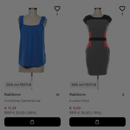
1
3
-50% mit FESTIVE
-50% mit FESTIVE
Rainbow
Rainbow
M
S
Ärmellose Damenbluse
Kurzes Kleid
€ 11,99
€ 9,00
Unverbindliche Preisempfehlung:
Unverbindliche Preisempfehlung:
RRP
€ 29,00 (-58%)
RRP
€ 39,00 (-76%)