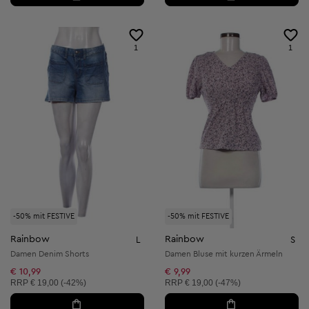
1
1
-50% mit FESTIVE
-50% mit FESTIVE
Rainbow
Rainbow
L
S
Damen Denim Shorts
Damen Bluse mit kurzen Ärmeln
€ 10,99
€ 9,99
Unverbindliche Preisempfehlung:
Unverbindliche Preisempfehlung:
RRP
€ 19,00 (-42%)
RRP
€ 19,00 (-47%)