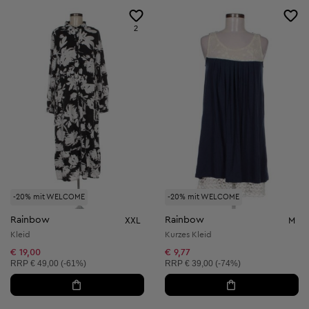
2
-20% mit WELCOME
-20% mit WELCOME
Rainbow
Rainbow
XXL
M
Kleid
Kurzes Kleid
€ 19,00
€ 9,77
Unverbindliche Preisempfehlung:
Unverbindliche Preisempfehlung:
RRP
€ 49,00 (-61%)
RRP
€ 39,00 (-74%)