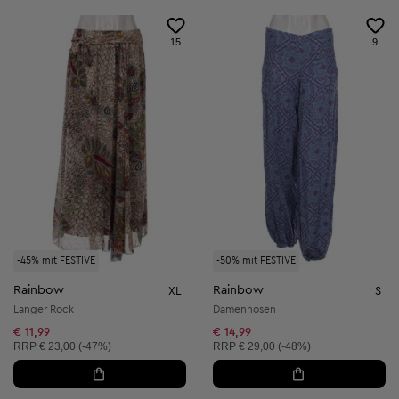
15
9
-45% mit FESTIVE
-50% mit FESTIVE
Rainbow
Rainbow
XL
S
Langer Rock
Damenhosen
€ 11,99
€ 14,99
Unverbindliche Preisempfehlung:
Unverbindliche Preisempfehlung:
RRP
€ 23,00 (-47%)
RRP
€ 29,00 (-48%)