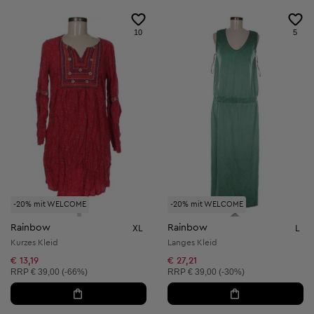
10
5
-20% mit WELCOME
-20% mit WELCOME
Rainbow
Rainbow
XL
L
Kurzes Kleid
Langes Kleid
€ 13,19
€ 27,21
Unverbindliche Preisempfehlung:
Unverbindliche Preisempfehlung:
RRP
€ 39,00 (-66%)
RRP
€ 39,00 (-30%)