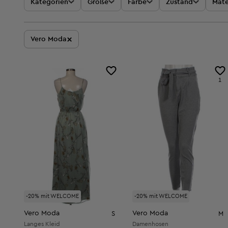
Kategorien
Größe
Farbe
Zustand
Mate
×
Vero Moda
1
-20% mit WELCOME
-20% mit WELCOME
Vero Moda
Vero Moda
S
M
Langes Kleid
Damenhosen