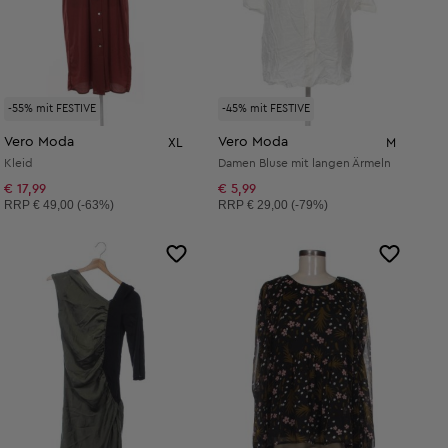
-55% mit FESTIVE
-45% mit FESTIVE
Vero Moda
Vero Moda
XL
M
Kleid
Damen Bluse mit langen Ärmeln
€ 17,99
€ 5,99
Unverbindliche Preisempfehlung:
Unverbindliche Preisempfehlung:
RRP
€ 49,00 (-63%)
RRP
€ 29,00 (-79%)