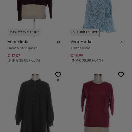
-20% mit WELCOME
-50% mit FESTIVE
Vero Moda
Vero Moda
M
S
Damen Strickjacke
Kurzes Kleid
€ 17,07
€ 13,99
Unverbindliche Preisempfehlung:
Unverbindliche Preisempfehlung:
RRP
€ 39,00 (-56%)
RRP
€ 39,00 (-64%)
8