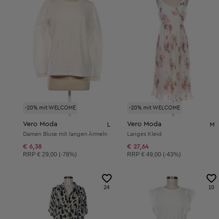
-20% mit WELCOME
-20% mit WELCOME
Vero Moda
Vero Moda
L
M
Damen Bluse mit langen Ärmeln
Langes Kleid
€ 6,38
€ 27,64
Unverbindliche Preisempfehlung:
Unverbindliche Preisempfehlung:
RRP
€ 29,00 (-78%)
RRP
€ 49,00 (-43%)
24
10