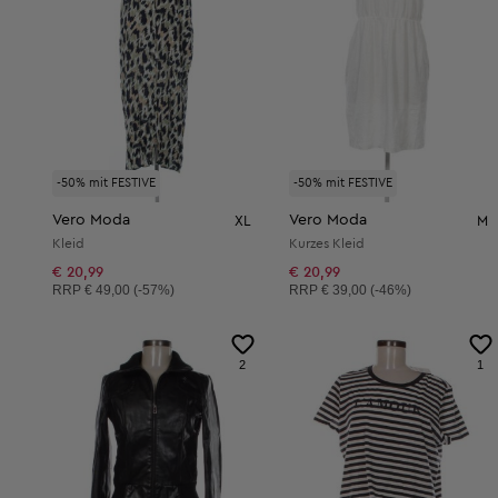
-50% mit FESTIVE
-50% mit FESTIVE
Vero Moda
Vero Moda
XL
M
Kleid
Kurzes Kleid
€ 20,99
€ 20,99
Unverbindliche Preisempfehlung:
Unverbindliche Preisempfehlung:
RRP
€ 49,00 (-57%)
RRP
€ 39,00 (-46%)
2
1