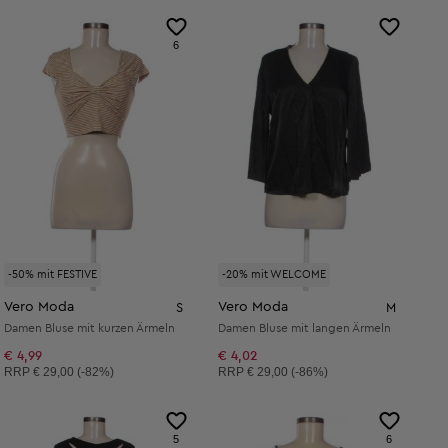
6
-50% mit FESTIVE
-20% mit WELCOME
Vero Moda
Vero Moda
S
M
Damen Bluse mit kurzen Ärmeln
Damen Bluse mit langen Ärmeln
€ 4,99
€ 4,02
Unverbindliche Preisempfehlung:
Unverbindliche Preisempfehlung:
RRP
€ 29,00 (-82%)
RRP
€ 29,00 (-86%)
5
6