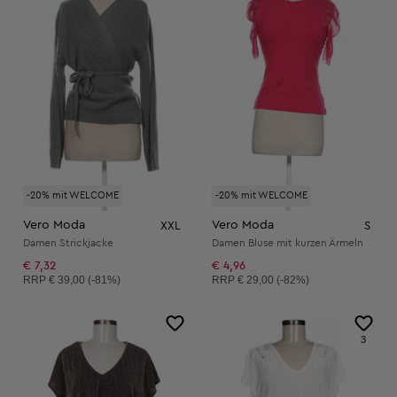
-20% mit WELCOME
-20% mit WELCOME
Vero Moda
Vero Moda
XXL
S
Damen Strickjacke
Damen Bluse mit kurzen Ärmeln
€ 7,32
€ 4,96
Unverbindliche Preisempfehlung:
Unverbindliche Preisempfehlung:
RRP
€ 39,00 (-81%)
RRP
€ 29,00 (-82%)
3