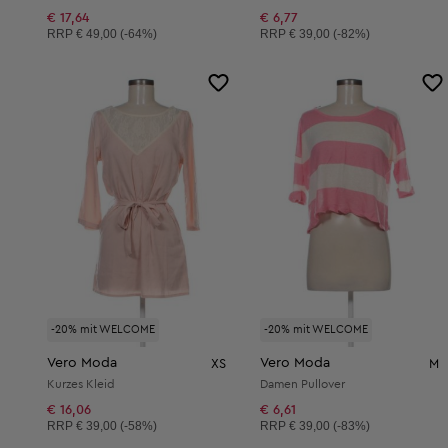
€ 17,64
€ 6,77
Unverbindliche Preisempfehlung:
Unverbindliche Preisempfehlung:
RRP
€ 49,00 (-64%)
RRP
€ 39,00 (-82%)
-20% mit WELCOME
-20% mit WELCOME
Vero Moda
Vero Moda
XS
M
Kurzes Kleid
Damen Pullover
€ 16,06
€ 6,61
Unverbindliche Preisempfehlung:
Unverbindliche Preisempfehlung:
RRP
€ 39,00 (-58%)
RRP
€ 39,00 (-83%)