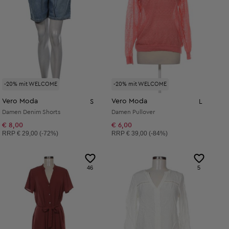
-20% mit WELCOME
-20% mit WELCOME
Vero Moda
Vero Moda
S
L
Damen Denim Shorts
Damen Pullover
€ 8,00
€ 6,00
Unverbindliche Preisempfehlung:
Unverbindliche Preisempfehlung:
RRP
€ 29,00 (-72%)
RRP
€ 39,00 (-84%)
46
5