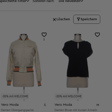
Sortieren nach:
peicherte Filter
Die neuesten
Löschen
Speichern
1
-20% mit WELCOME
-20% mit WELCOME
Vero Moda
Vero Moda
S
M
Damen Übergangsjacke
Damen Bluse mit kurzen Ärmeln