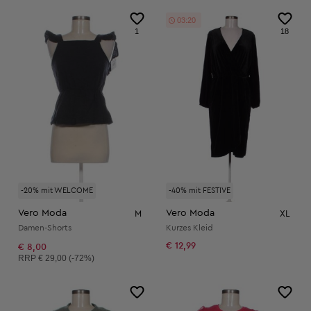
03:19
1
18
-20% mit WELCOME
-40% mit FESTIVE
Vero Moda
Vero Moda
M
XL
Damen-Shorts
Kurzes Kleid
€ 12,99
€ 8,00
Unverbindliche Preisempfehlung:
RRP
€ 29,00 (-72%)