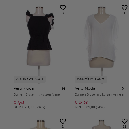
3
1
-20% mit WELCOME
-20% mit WELCOME
Vero Moda
Vero Moda
M
XL
Damen Bluse mit kurzen Ärmeln
Damen Bluse mit kurzen Ärmeln
€ 7,43
€ 27,68
Unverbindliche Preisempfehlung:
Unverbindliche Preisempfehlung:
RRP
€ 29,00 (-74%)
RRP
€ 29,00 (-4%)
1
11