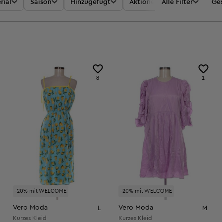
rial
Saison
Hinzugefügt
Aktionen
Alle Filter
Preis
Ges
8
1
-20% mit WELCOME
-20% mit WELCOME
Vero Moda
Vero Moda
L
M
Kurzes Kleid
Kurzes Kleid