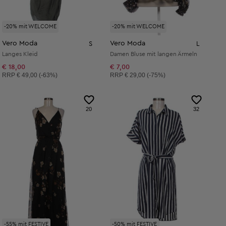
-20% mit WELCOME
-20% mit WELCOME
Vero Moda
Vero Moda
S
L
Langes Kleid
Damen Bluse mit langen Ärmeln
€ 18,00
€ 7,00
Unverbindliche Preisempfehlung:
Unverbindliche Preisempfehlung:
RRP
€ 49,00 (-63%)
RRP
€ 29,00 (-75%)
20
32
-55% mit FESTIVE
-50% mit FESTIVE