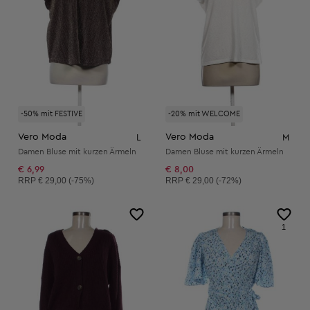
-50% mit FESTIVE
-20% mit WELCOME
Vero Moda
Vero Moda
L
M
Damen Bluse mit kurzen Ärmeln
Damen Bluse mit kurzen Ärmeln
€ 6,99
€ 8,00
Unverbindliche Preisempfehlung:
Unverbindliche Preisempfehlung:
RRP
€ 29,00 (-75%)
RRP
€ 29,00 (-72%)
1