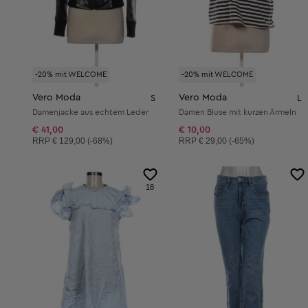
-20% mit WELCOME
-20% mit WELCOME
Vero Moda
Vero Moda
S
L
Damenjacke aus echtem Leder
Damen Bluse mit kurzen Ärmeln
€ 41,00
€ 10,00
Unverbindliche Preisempfehlung:
Unverbindliche Preisempfehlung:
RRP
€ 129,00 (-68%)
RRP
€ 29,00 (-65%)
18