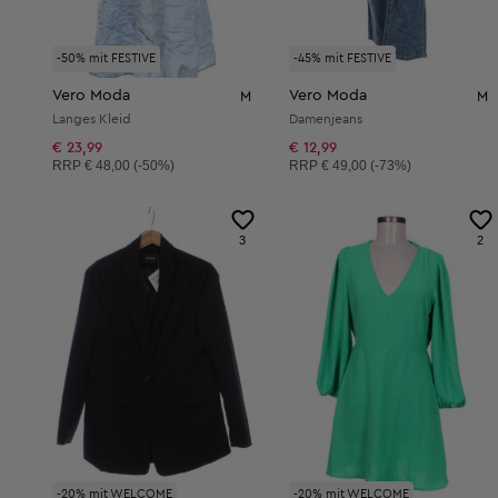
-50% mit FESTIVE
-45% mit FESTIVE
Vero Moda
Vero Moda
M
M
Langes Kleid
Damenjeans
€ 23,99
€ 12,99
Unverbindliche Preisempfehlung:
Unverbindliche Preisempfehlung:
RRP
€ 48,00 (-50%)
RRP
€ 49,00 (-73%)
3
2
-20% mit WELCOME
-20% mit WELCOME