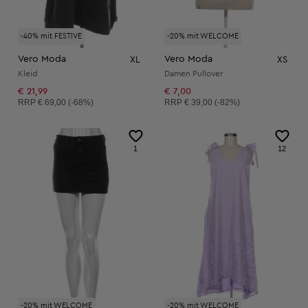
-40% mit FESTIVE
-20% mit WELCOME
Vero Moda
Vero Moda
XL
XS
Kleid
Damen Pullover
€ 21,99
€ 7,00
Unverbindliche Preisempfehlung:
Unverbindliche Preisempfehlung:
RRP
€ 69,00 (-68%)
RRP
€ 39,00 (-82%)
1
12
-20% mit WELCOME
-20% mit WELCOME