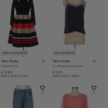
-20% mit WELCOME
-50% mit FESTIVE
Vero Moda
Vero Moda
S
M
Langes Kleid
Ärmellose Damenbluse
€ 15,83
€ 8,99
Unverbindliche Preisempfehlung:
Unverbindliche Preisempfehlung:
RRP
€ 49,00 (-67%)
RRP
€ 29,00 (-69%)
1
2