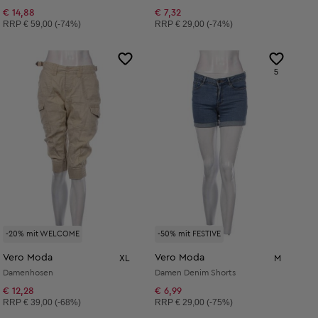
€ 14,88
€ 7,32
Unverbindliche Preisempfehlung:
Unverbindliche Preisempfehlung:
RRP
€ 59,00 (-74%)
RRP
€ 29,00 (-74%)
5
-20% mit WELCOME
-50% mit FESTIVE
Vero Moda
Vero Moda
XL
M
Damenhosen
Damen Denim Shorts
€ 12,28
€ 6,99
Unverbindliche Preisempfehlung:
Unverbindliche Preisempfehlung:
RRP
€ 39,00 (-68%)
RRP
€ 29,00 (-75%)