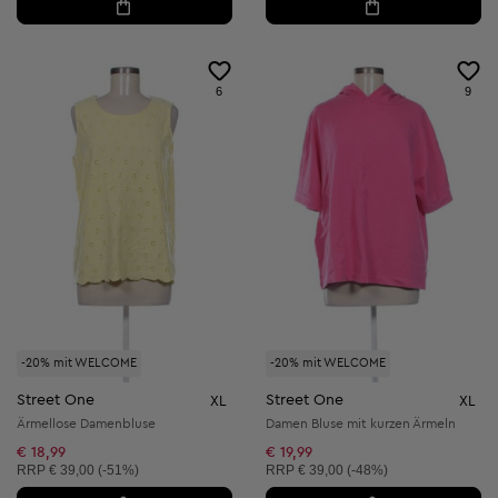
6
9
-20% mit WELCOME
-20% mit WELCOME
Street One
Street One
XL
XL
Ärmellose Damenbluse
Damen Bluse mit kurzen Ärmeln
€ 18,99
€ 19,99
Unverbindliche Preisempfehlung:
Unverbindliche Preisempfehlung:
RRP
€ 39,00 (-51%)
RRP
€ 39,00 (-48%)