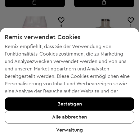
4
1
Remix verwendet Cookies
Remix empfiehlt, dass Sie der Verwendung von
Funktionalitäts-Cookies zustimmen, die zu Marketing-
und Analysezwecken verwendet werden und von uns
und unseren Marketingpartnern und Analysten
bereitgestellt werden. Diese Cookies ermöglichen eine
Personalisierung von Inhalt und Werbeanzeigen sowie
eine Analyse der Besuche auf der Website und der
mobilen App - Informationen, die uns helfen, Ihnen
-20% mit WELCOME
-20% mit WELCOME
Bestätigen
Produkte zu zeigen, die Ihnen gefallen könnten. Wenn Sie
Street One
Street One
L
L
einverstanden sind, bestätigen Sie dies bitte, indem Sie
Alle abbrechen
Damenjeans
Damen Bluse mit kurzen Ärmeln
auf die Schaltfläche "Ja, ich stimme zu" klicken.
€ 19,61
€ 16,00
Verwaltung
Um weitere Informationen zu erhalten, klicken Sie bitte
Unverbindliche Preisempfehlung:
Unverbindliche Preisempfehlung:
RRP
€ 59,00 (-66%)
RRP
€ 39,00 (-58%)