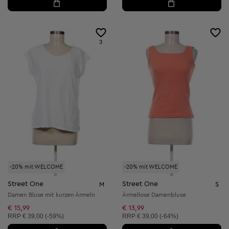
3
-20% mit WELCOME
-20% mit WELCOME
Street One
Street One
M
S
Damen Bluse mit kurzen Ärmeln
Ärmellose Damenbluse
€ 15,99
€ 13,99
Unverbindliche Preisempfehlung:
Unverbindliche Preisempfehlung:
RRP
€ 39,00 (-59%)
RRP
€ 39,00 (-64%)