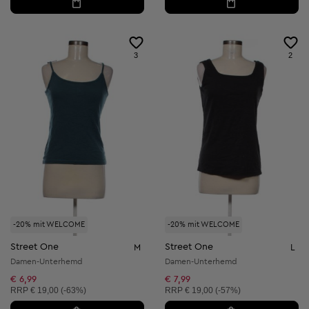
3
2
-20% mit WELCOME
-20% mit WELCOME
Street One
Street One
M
L
Damen-Unterhemd
Damen-Unterhemd
€ 6,99
€ 7,99
Unverbindliche Preisempfehlung:
Unverbindliche Preisempfehlung:
RRP
€ 19,00 (-63%)
RRP
€ 19,00 (-57%)