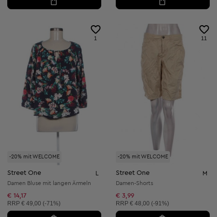
1
11
-20% mit WELCOME
-20% mit WELCOME
Street One
Street One
L
M
Damen Bluse mit langen Ärmeln
Damen-Shorts
€ 14,17
€ 3,99
Unverbindliche Preisempfehlung:
Unverbindliche Preisempfehlung:
RRP
€ 49,00 (-71%)
RRP
€ 48,00 (-91%)