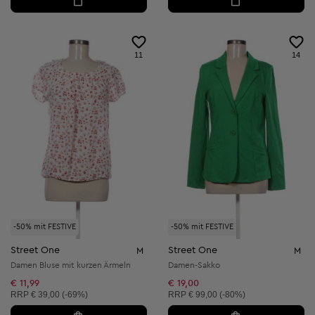
11
14
-50% mit FESTIVE
-50% mit FESTIVE
Street One
Street One
M
M
Damen Bluse mit kurzen Ärmeln
Damen-Sakko
€ 11,99
€ 19,00
Unverbindliche Preisempfehlung:
Unverbindliche Preisempfehlung:
RRP
€ 39,00 (-69%)
RRP
€ 99,00 (-80%)