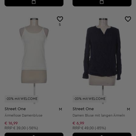
5
-20% mit WELCOME
-20% mit WELCOME
Street One
Street One
M
M
Ärmellose Damenbluse
Damen Bluse mit langen Ärmeln
€ 16,99
€ 6,99
Unverbindliche Preisempfehlung:
Unverbindliche Preisempfehlung:
RRP
€ 39,00 (-56%)
RRP
€ 49,00 (-85%)