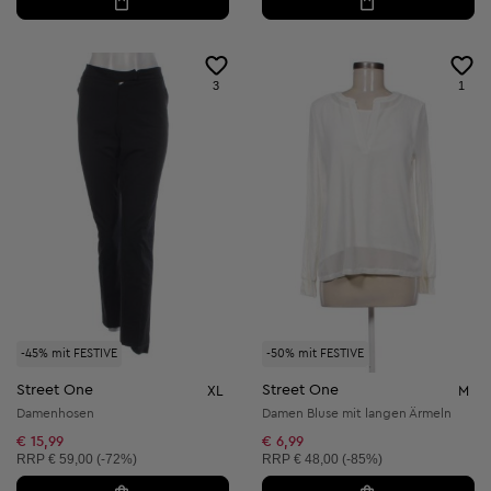
3
1
-45% mit FESTIVE
-50% mit FESTIVE
Street One
Street One
XL
M
Damenhosen
Damen Bluse mit langen Ärmeln
€ 15,99
€ 6,99
Unverbindliche Preisempfehlung:
Unverbindliche Preisempfehlung:
RRP
€ 59,00 (-72%)
RRP
€ 48,00 (-85%)