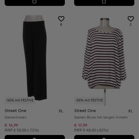
8
2
-50% mit FESTIVE
-50% mit FESTIVE
Street One
Street One
XL
XL
Damenhosen
Damen Bluse mit langen Ärmeln
€ 16,99
€ 17,99
Unverbindliche Preisempfehlung:
Unverbindliche Preisempfehlung:
RRP
€ 59,00 (-71%)
RRP
€ 48,00 (-62%)