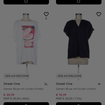
5
-20% mit WELCOME
-20% mit WELCOME
Street One
Street One
XL
M
Damen Bluse mit kurzen Ärmeln
Damen Bluse mit kurzen Ärmeln
€ 20,99
€ 10,99
Unverbindliche Preisempfehlung:
Unverbindliche Preisempfehlung:
RRP
€ 39,00 (-46%)
RRP
€ 39,00 (-71%)