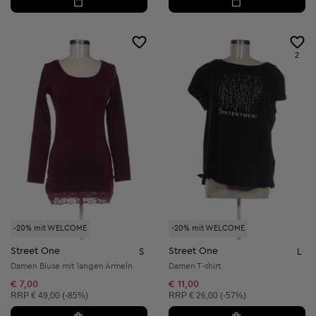
2
-20% mit WELCOME
-20% mit WELCOME
Street One
Street One
S
L
Damen Bluse mit langen Ärmeln
Damen T-shirt
€ 7,00
€ 11,00
Unverbindliche Preisempfehlung:
Unverbindliche Preisempfehlung:
RRP
€ 49,00 (-85%)
RRP
€ 26,00 (-57%)