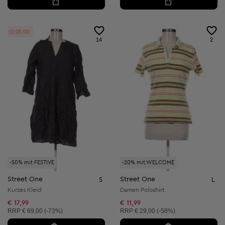
04:57
14
2
-50% mit FESTIVE
-20% mit WELCOME
Street One
Street One
S
L
Kurzes Kleid
Damen Poloshirt
€ 17,99
€ 11,99
Unverbindliche Preisempfehlung:
Unverbindliche Preisempfehlung:
RRP
€ 69,00 (-73%)
RRP
€ 29,00 (-58%)