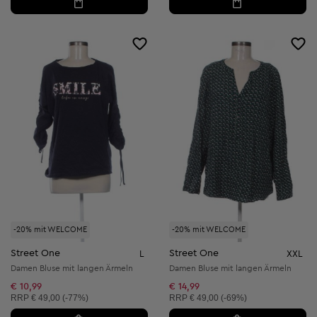
-20% mit WELCOME
-20% mit WELCOME
Street One
Street One
L
XXL
Damen Bluse mit langen Ärmeln
Damen Bluse mit langen Ärmeln
€ 10,99
€ 14,99
Unverbindliche Preisempfehlung:
Unverbindliche Preisempfehlung:
RRP
€ 49,00 (-77%)
RRP
€ 49,00 (-69%)