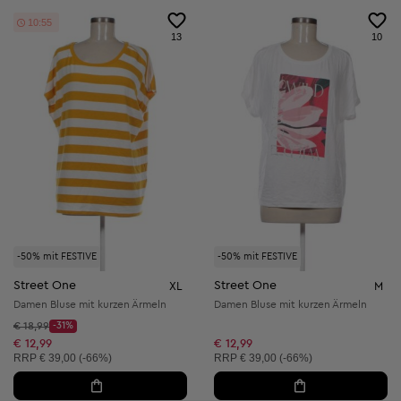
10:52
13
10
-50% mit FESTIVE
-50% mit FESTIVE
Street One
Street One
XL
M
Damen Bluse mit kurzen Ärmeln
Damen Bluse mit kurzen Ärmeln
Startpreis:
€ 18,99
-31%
Discount Price:
Reduzierter Preis:
€ 12,99
€ 12,99
Unverbindliche Preisempfehlung:
Unverbindliche Preisempfehlung:
RRP
€ 39,00 (-66%)
RRP
€ 39,00 (-66%)