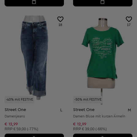
18
17
-40% mit FESTIVE
-50% mit FESTIVE
Street One
Street One
L
M
Damenjeans
Damen Bluse mit kurzen Ärmeln
€ 12,99
€ 12,99
Unverbindliche Preisempfehlung:
Unverbindliche Preisempfehlung:
RRP
€ 59,00 (-77%)
RRP
€ 39,00 (-66%)