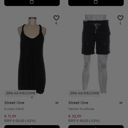
6
1
-20% mit WELCOME
-20% mit WELCOME
Street One
Street One
M
M
Kurzes Kleid
Herren Kurzhose
€ 11,99
€ 22,99
Unverbindliche Preisempfehlung:
Unverbindliche Preisempfehlung:
RRP
€ 69,00 (-82%)
RRP
€ 49,00 (-53%)