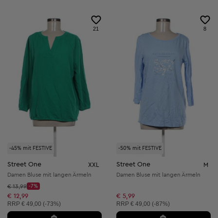
21
8
-45% mit FESTIVE
-50% mit FESTIVE
Street One
Street One
XXL
M
Damen Bluse mit langen Ärmeln
Damen Bluse mit langen Ärmeln
Startpreis:
€ 13,99
-7%
Discount Price:
Reduzierter Preis:
€ 12,99
€ 5,99
Unverbindliche Preisempfehlung:
Unverbindliche Preisempfehlung:
RRP
€ 49,00 (-73%)
RRP
€ 49,00 (-87%)