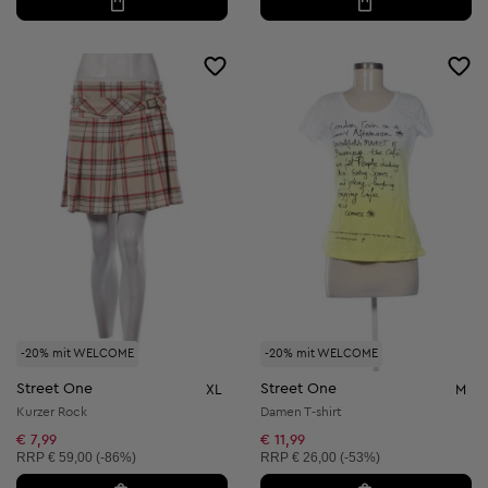
-20% mit WELCOME
-20% mit WELCOME
Street One
Street One
XL
M
Kurzer Rock
Damen T-shirt
€ 7,99
€ 11,99
Unverbindliche Preisempfehlung:
Unverbindliche Preisempfehlung:
RRP
€ 59,00 (-86%)
RRP
€ 26,00 (-53%)