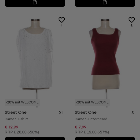
4
6
-20% mit WELCOME
-20% mit WELCOME
Street One
Street One
XL
S
Damen T-shirt
Damen-Unterhemd
€ 12,99
€ 7,99
Unverbindliche Preisempfehlung:
Unverbindliche Preisempfehlung:
RRP
€ 26,00 (-50%)
RRP
€ 19,00 (-57%)