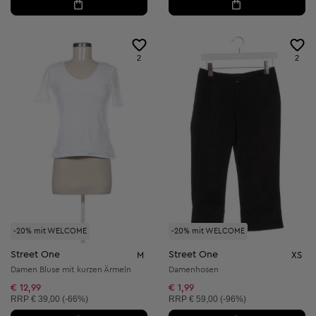
2
2
-20% mit WELCOME
-20% mit WELCOME
Street One
Street One
M
XS
Damen Bluse mit kurzen Ärmeln
Damenhosen
€ 12,99
€ 1,99
Unverbindliche Preisempfehlung:
Unverbindliche Preisempfehlung:
RRP
€ 39,00 (-66%)
RRP
€ 59,00 (-96%)