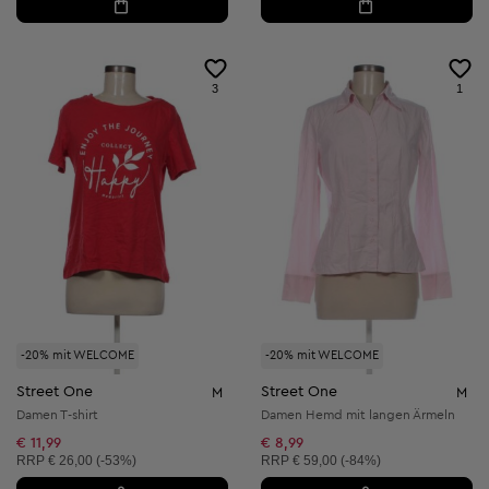
3
1
-20% mit WELCOME
-20% mit WELCOME
Street One
Street One
M
M
Damen T-shirt
Damen Hemd mit langen Ärmeln
€ 11,99
€ 8,99
Unverbindliche Preisempfehlung:
Unverbindliche Preisempfehlung:
RRP
€ 26,00 (-53%)
RRP
€ 59,00 (-84%)