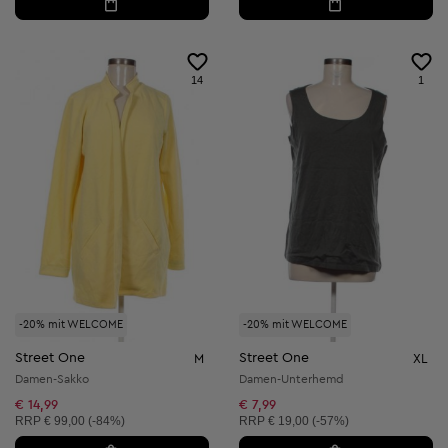
14
1
-20% mit WELCOME
-20% mit WELCOME
Street One
Street One
M
XL
Damen-Sakko
Damen-Unterhemd
€ 14,99
€ 7,99
Unverbindliche Preisempfehlung:
Unverbindliche Preisempfehlung:
RRP
€ 99,00 (-84%)
RRP
€ 19,00 (-57%)