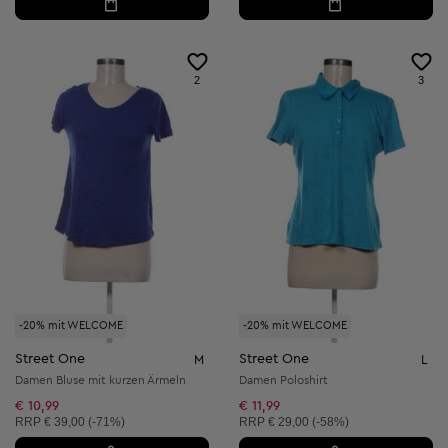
2
3
-20% mit WELCOME
-20% mit WELCOME
Street One
Street One
M
L
Damen Bluse mit kurzen Ärmeln
Damen Poloshirt
€ 10,99
€ 11,99
Unverbindliche Preisempfehlung:
Unverbindliche Preisempfehlung:
RRP
€ 39,00 (-71%)
RRP
€ 29,00 (-58%)