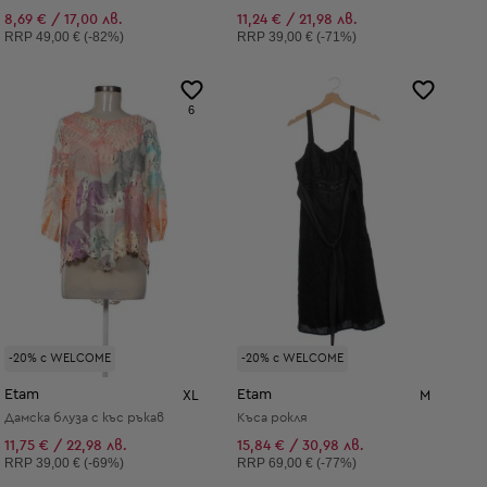
8,69 € / 17,00 лв.
11,24 € / 21,98 лв.
Препоръчителна цена:
Препоръчителна цена:
RRP
49,00 € (-82%)
RRP
39,00 € (-71%)
6
-20% с WELCOME
-20% с WELCOME
Etam
Etam
XL
M
Дамска блуза с къс ръкав
Къса рокля
11,75 € / 22,98 лв.
15,84 € / 30,98 лв.
Препоръчителна цена:
Препоръчителна цена:
RRP
39,00 € (-69%)
RRP
69,00 € (-77%)