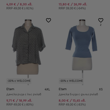
4,09 € / 8,00 лв.
13,80 € / 26,99 лв.
Препоръчителна цена:
Препоръчителна цена:
RRP
49,00 € (-91%)
RRP
39,00 € (-64%)
2
-20% с WELCOME
-20% с WELCOME
Etam
Etam
4XL
XS
Дамска риза с къс ръкав
Дамска блуза с дълъг ръкав
9,71 € / 18,99 лв.
8,00 € / 15,65 лв.
Препоръчителна цена:
Препоръчителна цена:
RRP
49,00 € (-80%)
RRP
49,00 € (-83%)