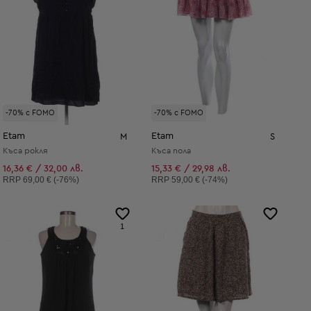
-70% с FOMO
-70% с FOMO
Etam
Etam
M
S
Къса рокля
Къса пола
16,36 € / 32,00 лв.
15,33 € / 29,98 лв.
Препоръчителна цена:
Препоръчителна цена:
RRP
69,00 € (-76%)
RRP
59,00 € (-74%)
1