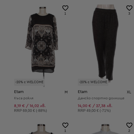
1
3
-20% с WELCOME
-20% с WELCOME
Etam
Etam
M
XL
Къса рокля
Дамско спортно долнище
8,19 € / 16,02 лв.
14,00 € / 27,38 лв.
Препоръчителна цена:
Препоръчителна цена:
RRP
69,00 € (-88%)
RRP
49,00 € (-71%)
1
2