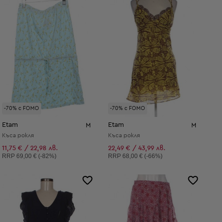
-70% с FOMO
-70% с FOMO
Etam
Etam
M
M
Къса рокля
Къса рокля
11,75 € / 22,98 лв.
22,49 € / 43,99 лв.
Препоръчителна цена:
Препоръчителна цена:
RRP
69,00 € (-82%)
RRP
68,00 € (-66%)