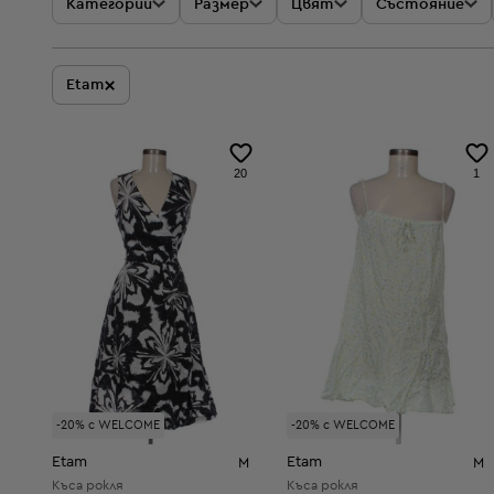
Категории
Размер
Цвят
Състояние
×
Etam
20
1
-20% с WELCOME
-20% с WELCOME
Etam
Etam
M
M
Къса рокля
Къса рокля