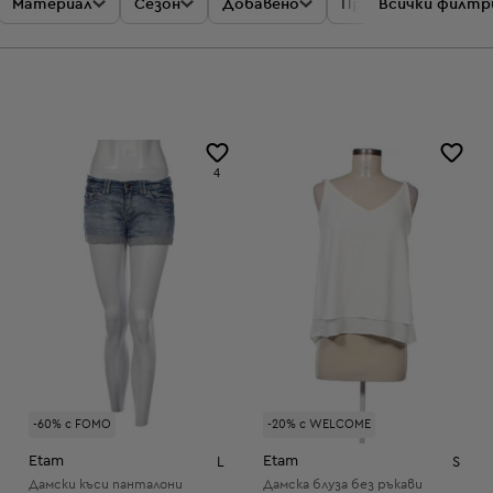
Материал
Сезон
Добавено
Промоции
Всички филтр
Цен
4
-60% с FOMO
-20% с WELCOME
Etam
Etam
L
S
Дамски къси панталони
Дамска блуза без ръкави