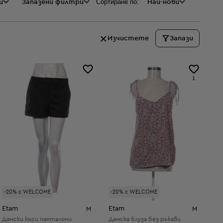
Сортиране по:
и
а
Запазени филтри
Най-нови
Изчистете
Запази
1
-20% с WELCOME
-20% с WELCOME
Etam
Etam
M
M
Дамски къси панталони
Дамска блуза без ръкави