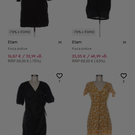
-70% с FOMO
-70% с FOMO
Etam
Etam
M
M
Къса рокля
Къса рокля
16,87 € / 32,99 лв.
25,05 € / 48,99 лв.
Препоръчителна цена:
Препоръчителна цена:
RRP
69,00 € (-75%)
RRP
69,00 € (-63%)
7
2