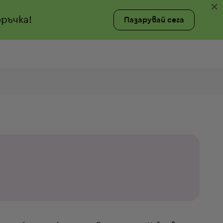
×
ръчка!
Пазарувай сега