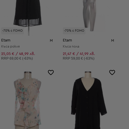
-70% с FOMO
-70% с FOMO
Etam
Etam
M
M
Къса рокля
Къса пола
25,05 € / 48,99 лв.
21,47 € / 41,99 лв.
Препоръчителна цена:
Препоръчителна цена:
RRP
69,00 € (-63%)
RRP
59,00 € (-63%)