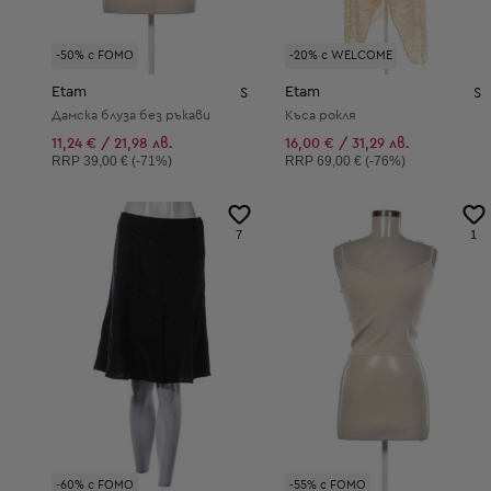
-50% с FOMO
-20% с WELCOME
Etam
Etam
S
S
Дамска блуза без ръкави
Къса рокля
11,24 € / 21,98 лв.
16,00 € / 31,29 лв.
Препоръчителна цена:
Препоръчителна цена:
RRP
39,00 € (-71%)
RRP
69,00 € (-76%)
7
1
-60% с FOMO
-55% с FOMO