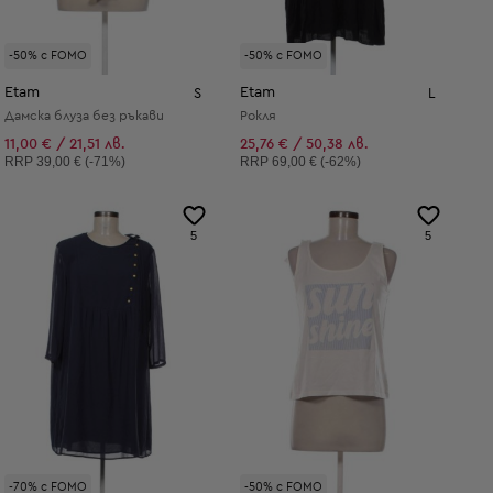
-50% с FOMO
-50% с FOMO
Etam
Etam
S
L
Дамска блуза без ръкави
Рокля
11,00 € / 21,51 лв.
25,76 € / 50,38 лв.
Препоръчителна цена:
Препоръчителна цена:
RRP
39,00 € (-71%)
RRP
69,00 € (-62%)
5
5
-70% с FOMO
-50% с FOMO