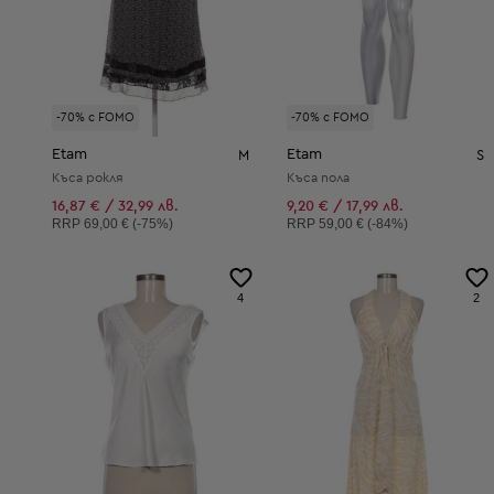
-70% с FOMO
-70% с FOMO
Etam
Etam
M
S
Къса рокля
Къса пола
16,87 € / 32,99 лв.
9,20 € / 17,99 лв.
Препоръчителна цена:
Препоръчителна цена:
RRP
69,00 € (-75%)
RRP
59,00 € (-84%)
4
2