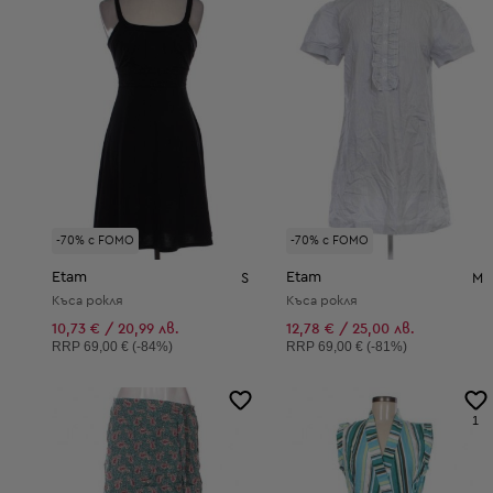
-70% с FOMO
-70% с FOMO
Etam
Etam
S
M
Къса рокля
Къса рокля
10,73 € / 20,99 лв.
12,78 € / 25,00 лв.
Препоръчителна цена:
Препоръчителна цена:
RRP
69,00 € (-84%)
RRP
69,00 € (-81%)
1