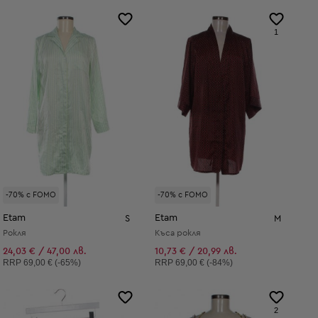
1
-70% с FOMO
-70% с FOMO
Etam
Etam
S
M
Рокля
Къса рокля
24,03 € / 47,00 лв.
10,73 € / 20,99 лв.
Препоръчителна цена:
Препоръчителна цена:
RRP
69,00 € (-65%)
RRP
69,00 € (-84%)
2