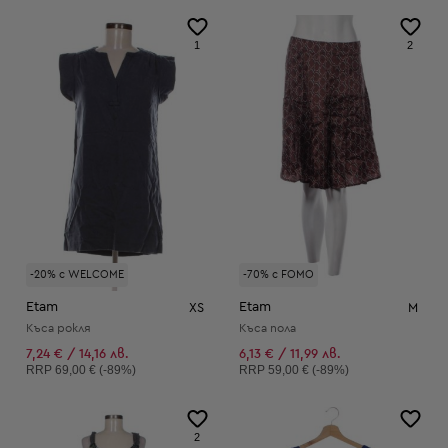
1
2
-20% с WELCOME
-70% с FOMO
Etam
Etam
XS
M
Къса рокля
Къса пола
7,24 € / 14,16 лв.
6,13 € / 11,99 лв.
Препоръчителна цена:
Препоръчителна цена:
RRP
69,00 € (-89%)
RRP
59,00 € (-89%)
2