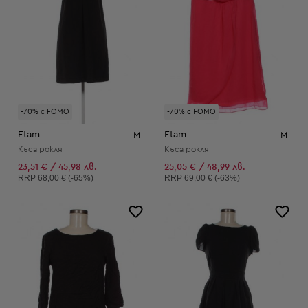
-70% с FOMO
-70% с FOMO
Etam
Etam
M
M
Къса рокля
Къса рокля
23,51 € / 45,98 лв.
25,05 € / 48,99 лв.
Препоръчителна цена:
Препоръчителна цена:
RRP
68,00 € (-65%)
RRP
69,00 € (-63%)