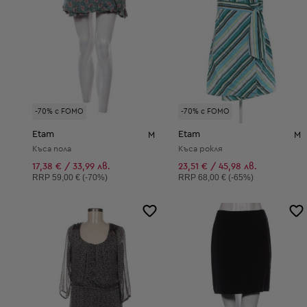
-70% с FOMO
-70% с FOMO
Etam
Etam
M
M
Къса пола
Къса рокля
17,38 € / 33,99 лв.
23,51 € / 45,98 лв.
Препоръчителна цена:
Препоръчителна цена:
RRP
59,00 € (-70%)
RRP
68,00 € (-65%)