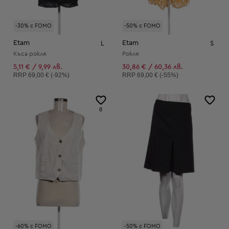
-30% с FOMO
-50% с FOMO
Etam
Etam
L
S
Къса рокля
Рокля
5,11 € / 9,99 лв.
30,86 € / 60,36 лв.
Препоръчителна цена:
Препоръчителна цена:
RRP
69,00 € (-92%)
RRP
69,00 € (-55%)
8
-60% с FOMO
-50% с FOMO