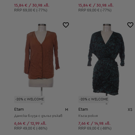
15,84 € / 30,98 лв.
15,84 € / 30,98 лв.
Препоръчителна цена:
Препоръчителна цена:
RRP
69,00 € (-77%)
RRP
69,00 € (-77%)
-20% с WELCOME
-20% с WELCOME
Etam
Etam
M
XS
Дамска блуза с дълъг ръкав
Къса рокля
6,64 € / 12,99 лв.
7,66 € / 14,98 лв.
Препоръчителна цена:
Препоръчителна цена:
RRP
49,00 € (-86%)
RRP
69,00 € (-88%)