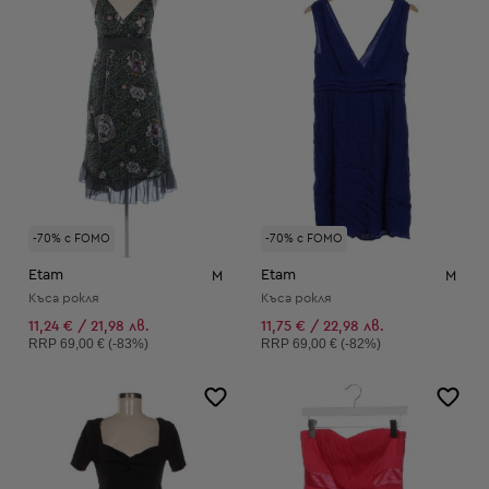
-70% с FOMO
-70% с FOMO
Etam
Etam
M
M
Къса рокля
Къса рокля
11,24 € / 21,98 лв.
11,75 € / 22,98 лв.
Препоръчителна цена:
Препоръчителна цена:
RRP
69,00 € (-83%)
RRP
69,00 € (-82%)