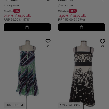
M
L
Къса рокля
Дълга пола
Начална цена:
Начална цена:
31,69 €
-8%
20,45 €
-35%
Discount Price:
Discount Price:
Намалена цена:
Намалена цена:
29,14 € / 56,99 лв.
13,29 € / 25,99 лв.
Препоръчителна цена:
Препоръчителна цена:
RRP
69,00 € (-57%)
RRP
59,00 € (-77%)
14
10
-50% с FESTIVE
-20% с WELCOME