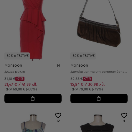
-50% с FESTIVE
-50% с FESTIVE
Monsoon
Monsoon
M
Дълга рокля
Дамска чанта от естествена кожа
Начална цена:
Начална цена:
31,18 €
-31%
62,88 €
-74%
Discount Price:
Discount Price:
Намалена цена:
Намалена цена:
21,47 € / 41,99 лв.
15,84 € / 30,98 лв.
Препоръчителна цена:
Препоръчителна цена:
RRP
69,00 € (-68%)
RRP
79,00 € (-79%)
12
4