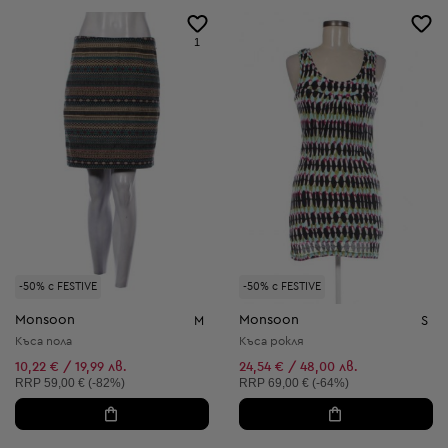
1
-50% с FESTIVE
-50% с FESTIVE
Monsoon
Monsoon
M
S
Къса пола
Къса рокля
10,22 € / 19,99 лв.
24,54 € / 48,00 лв.
Препоръчителна цена:
Препоръчителна цена:
RRP
59,00 € (-82%)
RRP
69,00 € (-64%)