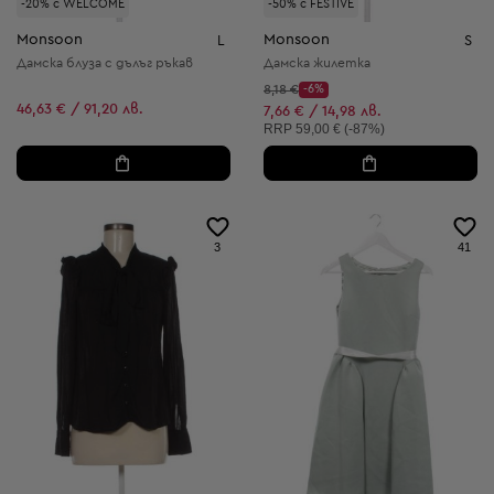
-20% с WELCOME
-50% с FESTIVE
Monsoon
Monsoon
L
S
Дамска блуза с дълъг ръкав
Дамска жилетка
Начална цена:
8,18 €
-6%
Discount Price:
46,63 € / 91,20 лв.
Намалена цена:
7,66 € / 14,98 лв.
Препоръчителна цена:
RRP
59,00 € (-87%)
3
41