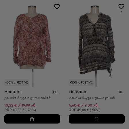
7
-50% с FESTIVE
-50% с FESTIVE
Monsoon
Monsoon
XXL
XL
Дамска блуза с дълъг ръкав
Дамска блуза с дълъг ръкав
10,22 € / 19,99 лв.
4,60 € / 9,00 лв.
Препоръчителна цена:
Препоръчителна цена:
RRP
49,00 € (-79%)
RRP
49,00 € (-90%)