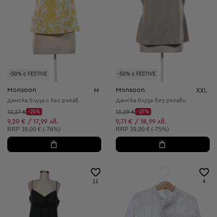
-50% с FESTIVE
-50% с FESTIVE
Monsoon
Monsoon
M
XXL
Дамска блуза с къс ръкав
Дамска блуза без ръкави
Начална цена:
Начална цена:
12,27 €
-25%
13,29 €
-27%
Discount Price:
Discount Price:
Намалена цена:
Намалена цена:
9,20 € / 17,99 лв.
9,71 € / 18,99 лв.
Препоръчителна цена:
Препоръчителна цена:
RRP
39,00 € (-76%)
RRP
39,00 € (-75%)
11
4