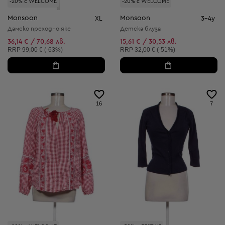
-20% с WELCOME
-20% с WELCOME
Monsoon
Monsoon
XL
3-4y
Дамско преходно яке
Детска блуза
36,14 € / 70,68 лв.
15,61 € / 30,53 лв.
Препоръчителна цена:
Препоръчителна цена:
RRP
99,00 € (-63%)
RRP
32,00 € (-51%)
16
7