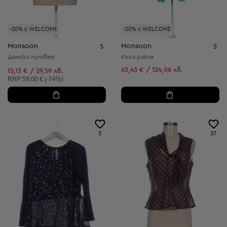
-20% с WELCOME
-20% с WELCOME
Monsoon
Monsoon
S
S
Дамски пуловер
Къса рокля
63,43 € / 124,06 лв.
15,13 € / 29,59 лв.
Препоръчителна цена:
RRP
59,00 € (-74%)
3
37