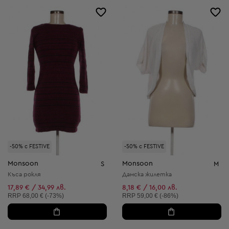
-50% с FESTIVE
-50% с FESTIVE
Monsoon
Monsoon
S
M
Къса рокля
Дамска жилетка
17,89 € / 34,99 лв.
8,18 € / 16,00 лв.
Препоръчителна цена:
Препоръчителна цена:
RRP
68,00 € (-73%)
RRP
59,00 € (-86%)