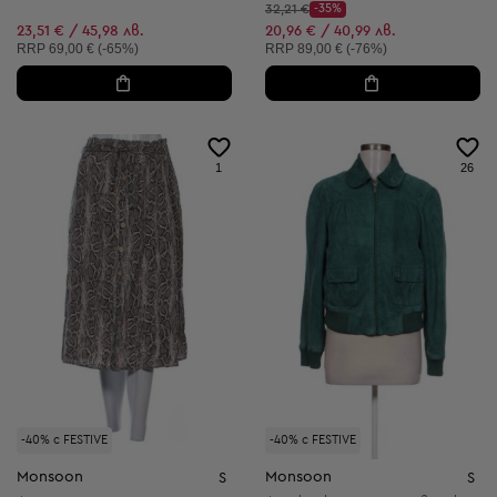
Начална цена:
32,21 €
-35%
Discount Price:
Намалена цена:
23,51 € / 45,98 лв.
20,96 € / 40,99 лв.
Препоръчителна цена:
Препоръчителна цена:
RRP
69,00 € (-65%)
RRP
89,00 € (-76%)
1
26
-40% с FESTIVE
-40% с FESTIVE
Monsoon
Monsoon
S
S