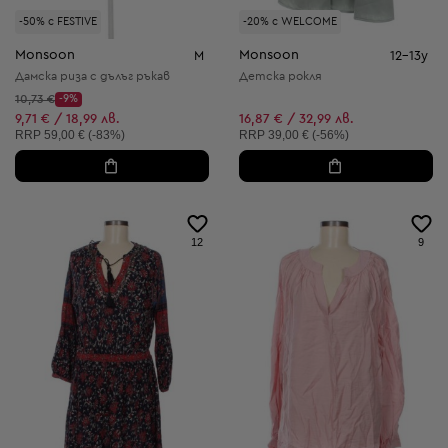
-50% с FESTIVE
-20% с WELCOME
Monsoon
Monsoon
M
12-13y
Дамска риза с дълъг ръкав
Детска рокля
Начална цена:
10,73 €
-9%
Discount Price:
Намалена цена:
9,71 € / 18,99 лв.
16,87 € / 32,99 лв.
Препоръчителна цена:
Препоръчителна цена:
RRP
59,00 € (-83%)
RRP
39,00 € (-56%)
12
9