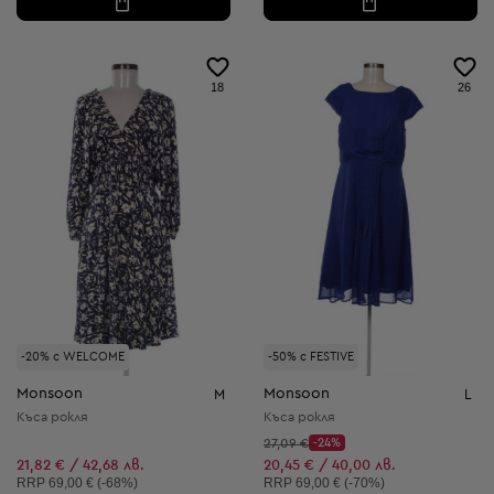
18
26
-20% с WELCOME
-50% с FESTIVE
Monsoon
Monsoon
M
L
Къса рокля
Къса рокля
Начална цена:
27,09 €
-24%
Discount Price:
Намалена цена:
21,82 € / 42,68 лв.
20,45 € / 40,00 лв.
Препоръчителна цена:
Препоръчителна цена:
RRP
69,00 € (-68%)
RRP
69,00 € (-70%)