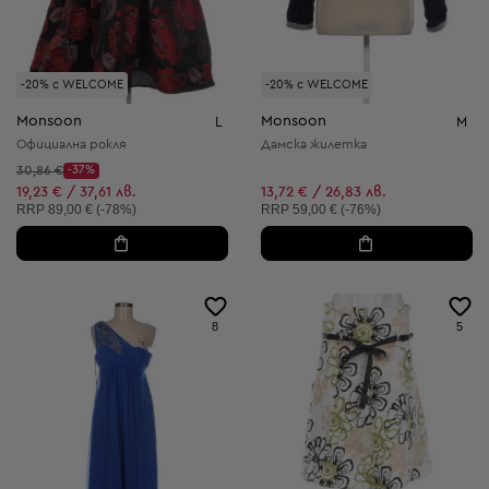
-20% с WELCOME
-20% с WELCOME
Monsoon
Monsoon
L
M
Официална рокля
Дамска жилетка
Начална цена:
30,86 €
-37%
Discount Price:
Намалена цена:
19,23 € / 37,61 лв.
13,72 € / 26,83 лв.
Препоръчителна цена:
Препоръчителна цена:
RRP
89,00 € (-78%)
RRP
59,00 € (-76%)
8
5