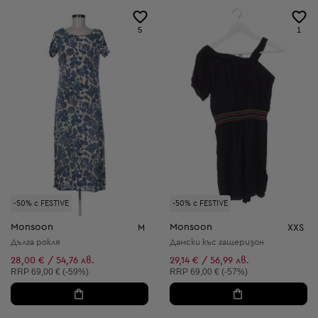
5
1
-50% с FESTIVE
-50% с FESTIVE
Monsoon
Monsoon
M
XXS
Дълга рокля
Дамски къс гащеризон
28,00 € / 54,76 лв.
29,14 € / 56,99 лв.
Препоръчителна цена:
Препоръчителна цена:
RRP
69,00 € (-59%)
RRP
69,00 € (-57%)