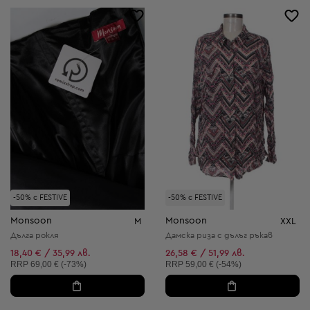
-50% с FESTIVE
-50% с FESTIVE
Monsoon
Monsoon
M
XXL
Дълга рокля
Дамска риза с дълъг ръкав
18,40 € / 35,99 лв.
26,58 € / 51,99 лв.
Препоръчителна цена:
Препоръчителна цена:
RRP
69,00 € (-73%)
RRP
59,00 € (-54%)