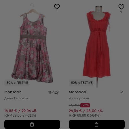
9
-50% с FESTIVE
-50% с FESTIVE
Monsoon
Monsoon
11-12y
M
Детска рокля
Дълга рокля
Начална цена:
31,69 €
-22%
Discount Price:
Намалена цена:
14,86 € / 29,06 лв.
24,54 € / 48,00 лв.
Препоръчителна цена:
Препоръчителна цена:
RRP
39,00 € (-61%)
RRP
69,00 € (-64%)