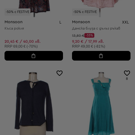
-50% с FESTIVE
-50% с FESTIVE
Monsoon
Monsoon
L
XXL
Къса рокля
Дамска блуза с дълъг ръкав
Начална цена:
13,80 €
-33%
Discount Price:
Намалена цена:
20,45 € / 40,00 лв.
9,20 € / 17,99 лв.
Препоръчителна цена:
Препоръчителна цена:
RRP
69,00 € (-70%)
RRP
49,00 € (-81%)
8