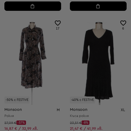
17
6
-50% с FESTIVE
-40% с FESTIVE
Monsoon
Monsoon
M
XL
Рокля
Къса рокля
Начална цена:
Начална цена:
27,09 €
-37%
23,51 €
-8%
Discount Price:
Discount Price:
Намалена цена:
Намалена цена:
16,87 € / 32,99 лв.
21,47 € / 41,99 лв.