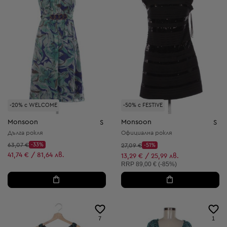
-20% с WELCOME
-50% с FESTIVE
Monsoon
Monsoon
S
S
Дълга рокля
Официална рокля
Начална цена:
63,07 €
-33%
Начална цена:
27,09 €
-51%
Discount Price:
Discount Price:
Намалена цена:
41,74 € / 81,64 лв.
Намалена цена:
13,29 € / 25,99 лв.
Препоръчителна цена:
RRP
89,00 € (-85%)
7
1