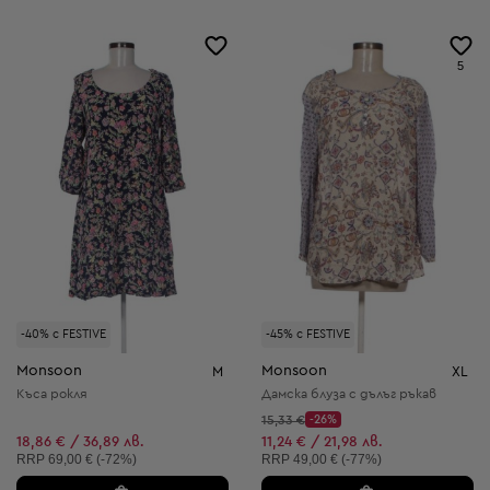
5
-40% с FESTIVE
-45% с FESTIVE
Monsoon
Monsoon
M
XL
Къса рокля
Дамска блуза с дълъг ръкав
Начална цена:
15,33 €
-26%
Discount Price:
Намалена цена:
18,86 € / 36,89 лв.
11,24 € / 21,98 лв.
Препоръчителна цена:
Препоръчителна цена:
RRP
69,00 € (-72%)
RRP
49,00 € (-77%)