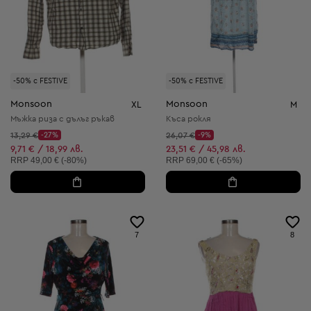
-50% с FESTIVE
-50% с FESTIVE
Monsoon
Monsoon
XL
M
Мъжка риза с дълъг ръкав
Къса рокля
Начална цена:
Начална цена:
13,29 €
-27%
26,07 €
-9%
Discount Price:
Discount Price:
Намалена цена:
Намалена цена:
9,71 € / 18,99 лв.
23,51 € / 45,98 лв.
Препоръчителна цена:
Препоръчителна цена:
RRP
49,00 € (-80%)
RRP
69,00 € (-65%)
7
8