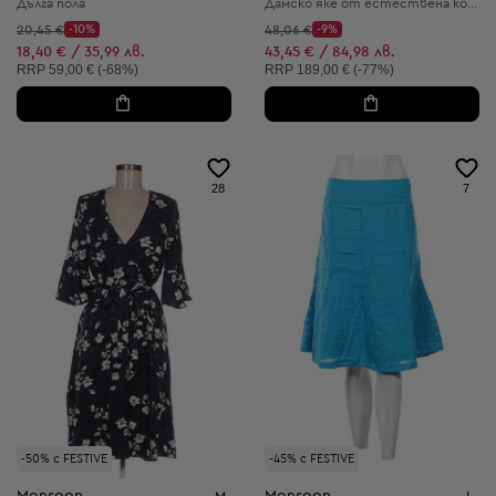
Дълга пола
Дамско яке от естествена кожа
Начална цена:
Начална цена:
20,45 €
-10%
48,06 €
-9%
Discount Price:
Discount Price:
Намалена цена:
Намалена цена:
18,40 € / 35,99 лв.
43,45 € / 84,98 лв.
Препоръчителна цена:
Препоръчителна цена:
RRP
59,00 € (-68%)
RRP
189,00 € (-77%)
28
7
-50% с FESTIVE
-45% с FESTIVE
Monsoon
Monsoon