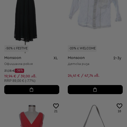
-50% с FESTIVE
-20% с WELCOME
Monsoon
Monsoon
XL
2-3y
Официална рокля
Детска риза
Начална цена:
31,18 €
-36%
Discount Price:
24,41 € / 47,74 лв.
Намалена цена:
19,94 € / 39,00 лв.
Препоръчителна цена:
RRP
89,00 € (-77%)
21
18