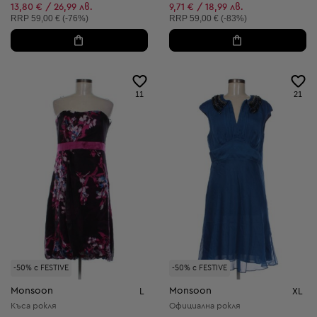
Намалена цена:
Намалена цена:
13,80 € / 26,99 лв.
9,71 € / 18,99 лв.
Препоръчителна цена:
Препоръчителна цена:
RRP
59,00 € (-76%)
RRP
59,00 € (-83%)
11
21
-50% с FESTIVE
-50% с FESTIVE
Monsoon
Monsoon
L
XL
Къса рокля
Официална рокля