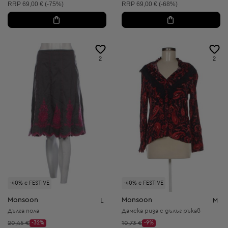
Препоръчителна цена:
Препоръчителна цена:
RRP
69,00 € (-75%)
RRP
69,00 € (-68%)
2
2
-40% с FESTIVE
-40% с FESTIVE
Monsoon
Monsoon
L
M
Дълга пола
Дамска риза с дълъг ръкав
Начална цена:
Начална цена:
20,45 €
-32%
10,73 €
-9%
Discount Price:
Discount Price: