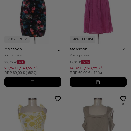
-50% с FESTIVE
-50% с FESTIVE
Monsoon
Monsoon
L
M
Къса рокля
Къса рокля
Начална цена:
Начална цена:
22,49 €
-6%
18,91 €
-21%
Discount Price:
Discount Price:
Намалена цена:
Намалена цена:
20,96 € / 40,99 лв.
14,82 € / 28,99 лв.
Препоръчителна цена:
Препоръчителна цена:
RRP
69,00 € (-69%)
RRP
69,00 € (-78%)
5
8