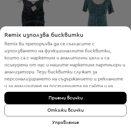
Remix използва бисквитки
Remix Ви препоръчва да се съгласите с
използването на функционалните бисквитки,
които са с маркетинг и аналитични цели и са
осигурени от нас и нашите маркетинг партньори и
-20% с WELCOME
-50% с FESTIVE
анализатори. Тези бисквитки служат за
Monsoon
Monsoon
S
S
персонализирането на съдържанието и рекламите
Къса рокля
Къса рокля
и за анализиране на посещенията на сайта и на
Начална цена:
21,98 €
-14%
Discount Price:
мобилното приложение - информация, която ни
Намалена цена:
18,90 € / 36,97 лв.
18,91 € / 36,98 лв.
Приеми всички
Препоръчителна цена:
Препоръчителна цена:
помага да Ви показваме продукти, които бихте
RRP
69,00 € (-72%)
RRP
69,00 € (-72%)
харесали. Ако сте съгласни, моля потвърдете с
Откажи всички
клик върху бутона “Да, съгласен съм“.
Управление
За да получите повече информация, моля