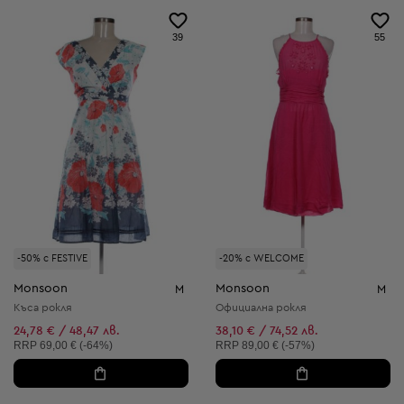
39
55
-50% с FESTIVE
-20% с WELCOME
Monsoon
Monsoon
M
M
Къса рокля
Официална рокля
24,78 € / 48,47 лв.
38,10 € / 74,52 лв.
Препоръчителна цена:
Препоръчителна цена:
RRP
69,00 € (-64%)
RRP
89,00 € (-57%)