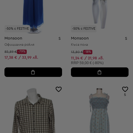
-50% с FESTIVE
-50% с FESTIVE
Monsoon
Monsoon
S
S
Официална рокля
Къса пола
Начална цена:
85,89 €
-79%
Начална цена:
13,80 €
-18%
Discount Price:
Discount Price:
Намалена цена:
17,38 € / 33,99 лв.
Намалена цена:
11,24 € / 21,98 лв.
Препоръчителна цена:
RRP
59,00 € (-80%)
5