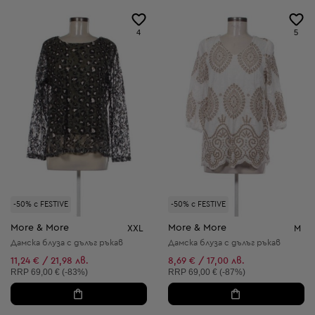
4
5
-50% с FESTIVE
-50% с FESTIVE
More & More
More & More
XXL
M
Дамска блуза с дълъг ръкав
Дамска блуза с дълъг ръкав
11,24 € / 21,98 лв.
8,69 € / 17,00 лв.
Препоръчителна цена:
Препоръчителна цена:
RRP
69,00 € (-83%)
RRP
69,00 € (-87%)