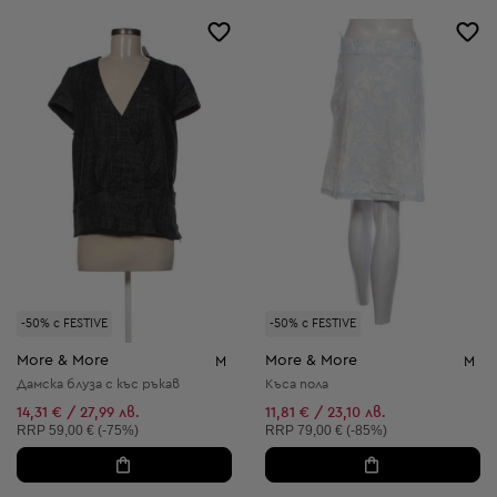
-50% с FESTIVE
-50% с FESTIVE
More & More
More & More
M
M
Дамска блуза с къс ръкав
Къса пола
14,31 € / 27,99 лв.
11,81 € / 23,10 лв.
Препоръчителна цена:
Препоръчителна цена:
RRP
59,00 € (-75%)
RRP
79,00 € (-85%)