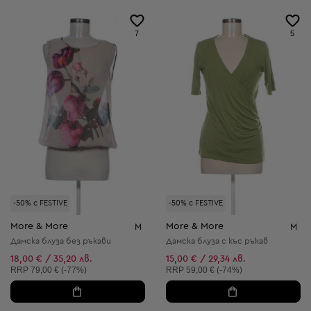
7
5
-50% с FESTIVE
-50% с FESTIVE
More & More
More & More
M
M
Дамска блуза без ръкави
Дамска блуза с къс ръкав
18,00 € / 35,20 лв.
15,00 € / 29,34 лв.
Препоръчителна цена:
Препоръчителна цена:
RRP
79,00 € (-77%)
RRP
59,00 € (-74%)