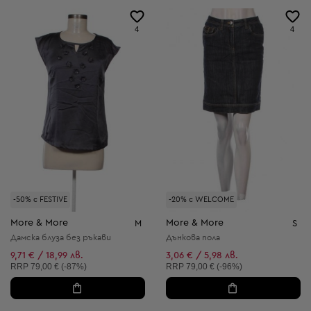
4
4
-50% с FESTIVE
-20% с WELCOME
More & More
More & More
M
S
Дамска блуза без ръкави
Дънкова пола
9,71 € / 18,99 лв.
3,06 € / 5,98 лв.
Препоръчителна цена:
Препоръчителна цена:
RRP
79,00 € (-87%)
RRP
79,00 € (-96%)