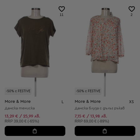
11
2
-50% с FESTIVE
-50% с FESTIVE
More & More
More & More
L
XS
Дамска тениска
Дамска блуза с дълъг ръкав
13,29 € / 25,99 лв.
7,15 € / 13,98 лв.
Препоръчителна цена:
Препоръчителна цена:
RRP
39,00 € (-65%)
RRP
69,00 € (-89%)