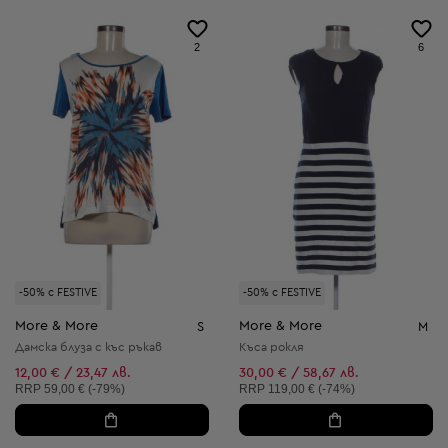
2
6
-50% с FESTIVE
-50% с FESTIVE
More & More
More & More
S
M
Дамска блуза с къс ръкав
Къса рокля
12,00 € / 23,47 лв.
30,00 € / 58,67 лв.
Препоръчителна цена:
Препоръчителна цена:
RRP
59,00 € (-79%)
RRP
119,00 € (-74%)