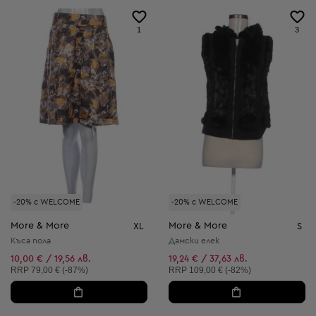
1
3
-20% с WELCOME
-20% с WELCOME
More & More
More & More
XL
S
Къса пола
Дамски елек
10,00 € / 19,56 лв.
19,24 € / 37,63 лв.
Препоръчителна цена:
Препоръчителна цена:
RRP
79,00 € (-87%)
RRP
109,00 € (-82%)