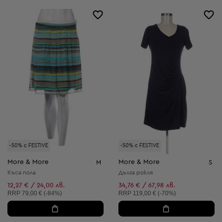
-50% с FESTIVE
-50% с FESTIVE
More & More
More & More
M
S
Къса пола
Дълга рокля
12,27 € / 24,00 лв.
34,76 € / 67,98 лв.
Препоръчителна цена:
Препоръчителна цена:
RRP
79,00 € (-84%)
RRP
119,00 € (-70%)