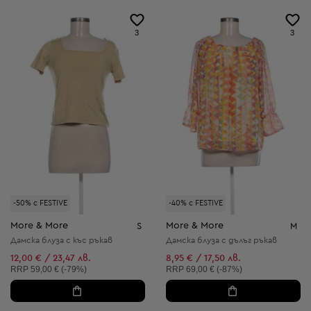
3
3
-50% с FESTIVE
-40% с FESTIVE
More & More
More & More
S
M
Дамска блуза с къс ръкав
Дамска блуза с дълъг ръкав
12,00 € / 23,47 лв.
8,95 € / 17,50 лв.
Препоръчителна цена:
Препоръчителна цена:
RRP
59,00 € (-79%)
RRP
69,00 € (-87%)