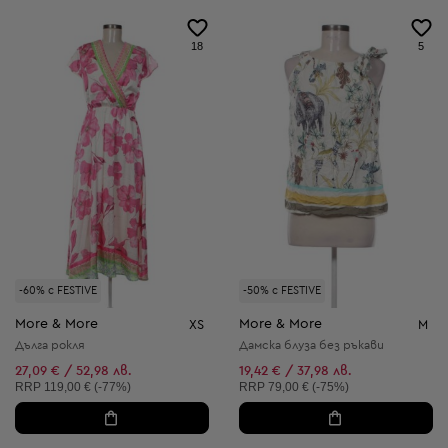
18
5
-60% с FESTIVE
-50% с FESTIVE
More & More
More & More
XS
M
Дълга рокля
Дамска блуза без ръкави
27,09 € / 52,98 лв.
19,42 € / 37,98 лв.
Препоръчителна цена:
Препоръчителна цена:
RRP
119,00 € (-77%)
RRP
79,00 € (-75%)