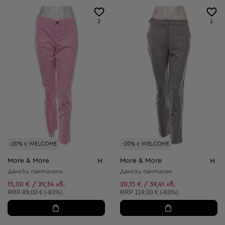
2
1
-20% с WELCOME
-20% с WELCOME
More & More
More & More
M
M
Дамски панталони
Дамски панталон
15,00 € / 29,34 лв.
20,15 € / 39,41 лв.
Препоръчителна цена:
Препоръчителна цена:
RRP
89,00 € (-83%)
RRP
119,00 € (-83%)