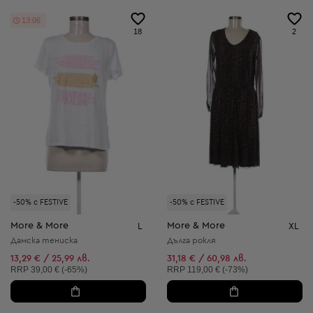
13:05
18
2
-50% с FESTIVE
-50% с FESTIVE
More & More
More & More
L
XL
Дамска тениска
Дълга рокля
13,29 € / 25,99 лв.
31,18 € / 60,98 лв.
Препоръчителна цена:
Препоръчителна цена:
RRP
39,00 € (-65%)
RRP
119,00 € (-73%)