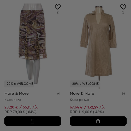
2
1
-20% с WELCOME
-20% с WELCOME
More & More
More & More
M
M
Къса пола
Къса рокля
28,20 € / 55,15 лв.
67,64 € / 132,29 лв.
Препоръчителна цена:
Препоръчителна цена:
RRP
79,00 € (-64%)
RRP
119,00 € (-43%)