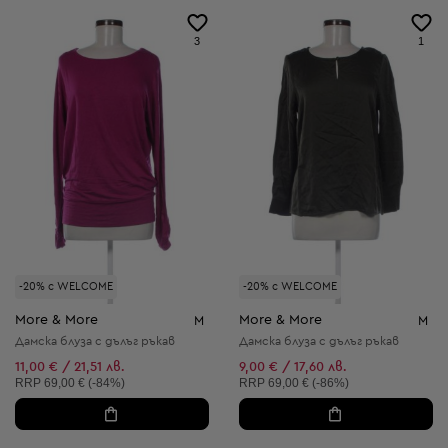
3
1
-20% с WELCOME
-20% с WELCOME
More & More
More & More
M
M
Дамска блуза с дълъг ръкав
Дамска блуза с дълъг ръкав
11,00 € / 21,51 лв.
9,00 € / 17,60 лв.
Препоръчителна цена:
Препоръчителна цена:
RRP
69,00 € (-84%)
RRP
69,00 € (-86%)