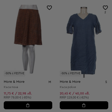
2
-50% с FESTIVE
-50% с FESTIVE
More & More
More & More
M
S
Къса пола
Къса рокля
11,75 € / 22,98 лв.
20,45 € / 40,00 лв.
Препоръчителна цена:
Препоръчителна цена:
RRP
79,00 € (-85%)
RRP
119,00 € (-82%)