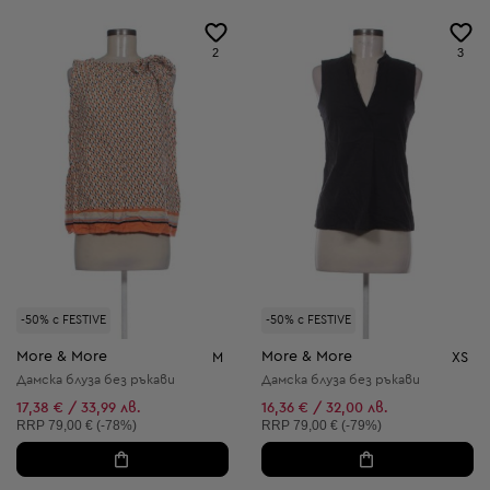
2
3
-50% с FESTIVE
-50% с FESTIVE
More & More
More & More
M
XS
Дамска блуза без ръкави
Дамска блуза без ръкави
17,38 € / 33,99 лв.
16,36 € / 32,00 лв.
Препоръчителна цена:
Препоръчителна цена:
RRP
79,00 € (-78%)
RRP
79,00 € (-79%)