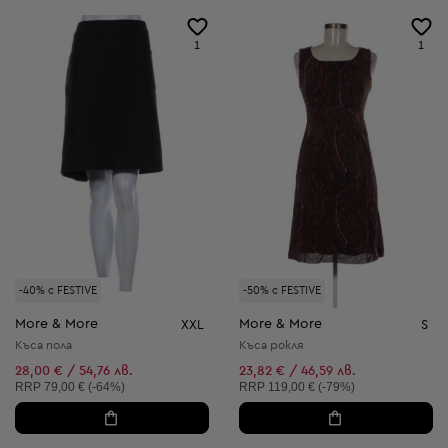
1
1
-40% с FESTIVE
-50% с FESTIVE
More & More
More & More
XXL
S
Къса пола
Къса рокля
28,00 € / 54,76 лв.
23,82 € / 46,59 лв.
Препоръчителна цена:
Препоръчителна цена:
RRP
79,00 € (-64%)
RRP
119,00 € (-79%)