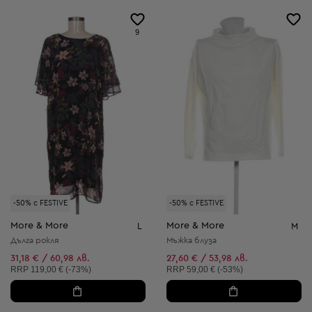
9
-50% с FESTIVE
-50% с FESTIVE
More & More
More & More
L
M
Дълга рокля
Мъжка блуза
31,18 € / 60,98 лв.
27,60 € / 53,98 лв.
Препоръчителна цена:
Препоръчителна цена:
RRP
119,00 € (-73%)
RRP
59,00 € (-53%)