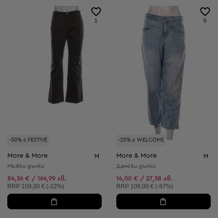
1
5
-50% с FESTIVE
-20% с WELCOME
More & More
More & More
M
M
Мъжки дънки
Дамски дънки
84,36 € / 164,99 лв.
14,00 € / 27,38 лв.
Препоръчителна цена:
Препоръчителна цена:
RRP
109,00 € (-22%)
RRP
109,00 € (-87%)