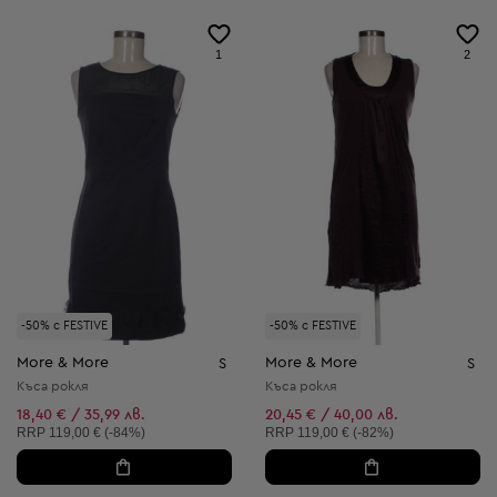
1
2
-50% с FESTIVE
-50% с FESTIVE
More & More
More & More
S
S
Къса рокля
Къса рокля
18,40 € / 35,99 лв.
20,45 € / 40,00 лв.
Препоръчителна цена:
Препоръчителна цена:
RRP
119,00 € (-84%)
RRP
119,00 € (-82%)