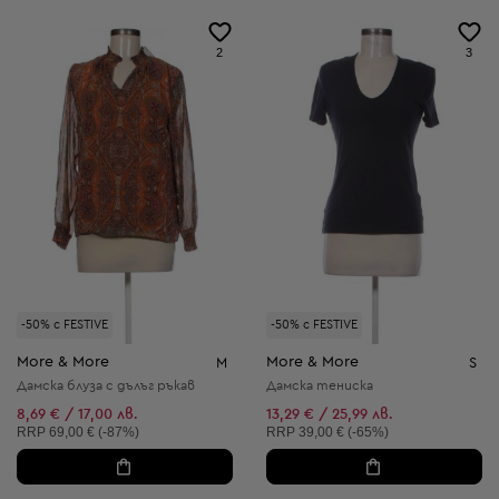
2
3
-50% с FESTIVE
-50% с FESTIVE
More & More
More & More
M
S
Дамска блуза с дълъг ръкав
Дамска тениска
8,69 € / 17,00 лв.
13,29 € / 25,99 лв.
Препоръчителна цена:
Препоръчителна цена:
RRP
69,00 € (-87%)
RRP
39,00 € (-65%)