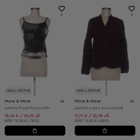
1
1
-50% с FESTIVE
-50% с FESTIVE
More & More
More & More
M
M
Дамска блуза без ръкави
Дамска риза с дълъг ръкав
18,40 € / 35,99 лв.
11,75 € / 22,98 лв.
Препоръчителна цена:
Препоръчителна цена:
RRP
79,00 € (-76%)
RRP
79,00 € (-85%)