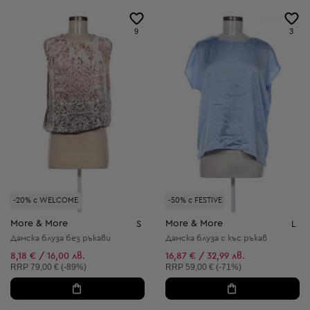
9
3
-20% с WELCOME
-50% с FESTIVE
More & More
More & More
S
L
Дамска блуза без ръкави
Дамска блуза с къс ръкав
8,18 € / 16,00 лв.
16,87 € / 32,99 лв.
Препоръчителна цена:
Препоръчителна цена:
RRP
79,00 € (-89%)
RRP
59,00 € (-71%)