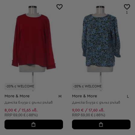
1
-20% с WELCOME
-20% с WELCOME
More & More
More & More
M
L
Дамска блуза с дълъг ръкав
Дамска блуза с дълъг ръкав
8,00 € / 15,65 лв.
9,00 € / 17,60 лв.
Препоръчителна цена:
Препоръчителна цена:
RRP
69,00 € (-88%)
RRP
69,00 € (-86%)