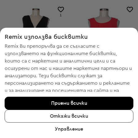
1
Remix използва бисквитки
Remix Ви препоръчва да се съгласите с
използването на функционалните бисквитки,
които са с маркетинг и аналитични цели и са
осигурени от нас и нашите маркетинг партньори и
анализатори. Тези бисквитки служат за
персонализирането на съдържанието и рекламите
и за анализиране на посещенията на сайта и на
-50% с FESTIVE
-50% с FESTIVE
мобилното приложение - информация, която ни
More & More
More & More
M
L
Приеми всички
помага да Ви показваме продукти, които бихте
Къса рокля
Дамска блуза без ръкави
харесали. Ако сте съгласни, моля потвърдете с
25,56 € / 49,99 лв.
18,40 € / 35,99 лв.
Откажи всички
клик върху бутона “Да, съгласен съм“.
Препоръчителна цена:
Препоръчителна цена:
RRP
119,00 € (-78%)
RRP
79,00 € (-76%)
Управление
За да получите повече информация, моля