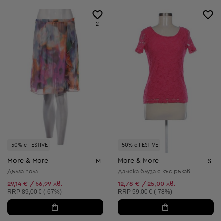
2
-50% с FESTIVE
-50% с FESTIVE
More & More
More & More
M
S
Дълга пола
Дамска блуза с къс ръкав
29,14 € / 56,99 лв.
12,78 € / 25,00 лв.
Препоръчителна цена:
Препоръчителна цена:
RRP
89,00 € (-67%)
RRP
59,00 € (-78%)