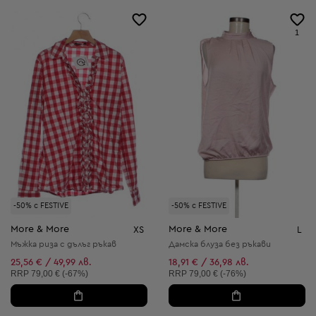
1
-50% с FESTIVE
-50% с FESTIVE
More & More
More & More
XS
L
Мъжка риза с дълъг ръкав
Дамска блуза без ръкави
25,56 € / 49,99 лв.
18,91 € / 36,98 лв.
Препоръчителна цена:
Препоръчителна цена:
RRP
79,00 € (-67%)
RRP
79,00 € (-76%)