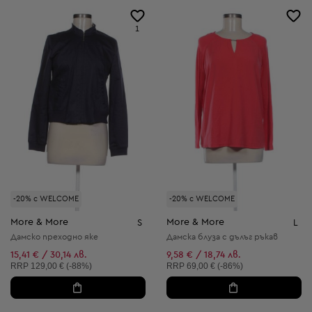
1
-20% с WELCOME
-20% с WELCOME
More & More
More & More
S
L
Дамско преходно яке
Дамска блуза с дълъг ръкав
15,41 € / 30,14 лв.
9,58 € / 18,74 лв.
Препоръчителна цена:
Препоръчителна цена:
RRP
129,00 € (-88%)
RRP
69,00 € (-86%)