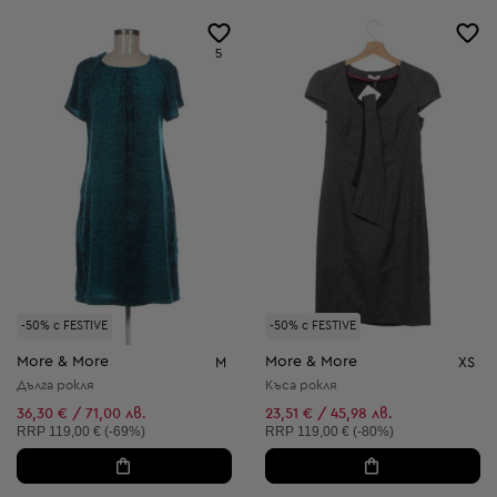
5
-50% с FESTIVE
-50% с FESTIVE
More & More
More & More
M
XS
Дълга рокля
Къса рокля
36,30 € / 71,00 лв.
23,51 € / 45,98 лв.
Препоръчителна цена:
Препоръчителна цена:
RRP
119,00 € (-69%)
RRP
119,00 € (-80%)