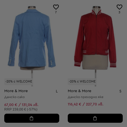
7
3
-20% с WELCOME
-20% с WELCOME
More & More
More & More
L
S
Дамско сако
Дамско преходно яке
116,42 € / 227,70 лв.
67,00 € / 131,04 лв.
Препоръчителна цена:
RRP
159,00 € (-57%)