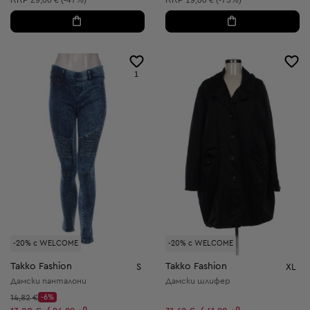
1
-20% с WELCOME
-20% с WELCOME
Takko Fashion
Takko Fashion
S
XL
Дамски панталони
Дамски шлифер
Начална цена:
14,82 €
-6%
Discount Price: