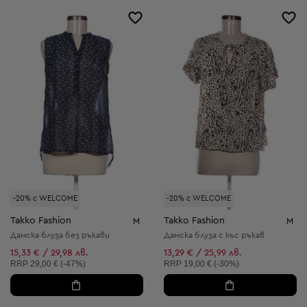
-20% с WELCOME
-20% с WELCOME
Takko Fashion
Takko Fashion
M
M
Дамска блуза без ръкави
Дамска блуза с къс ръкав
15,33 € / 29,98 лв.
13,29 € / 25,99 лв.
Препоръчителна цена:
Препоръчителна цена:
RRP
29,00 € (-47%)
RRP
19,00 € (-30%)