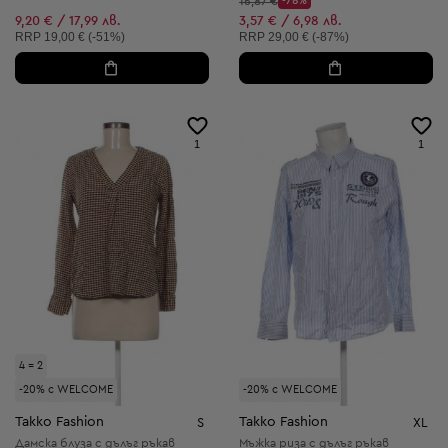
Начална цена:
16,87 €
-78%
Discount Price:
Намалена цена:
9,20 € / 17,99 лв.
3,57 € / 6,98 лв.
Препоръчителна цена:
Препоръчителна цена:
RRP
19,00 € (-51%)
RRP
29,00 € (-87%)
1
1
4 = 2
-20% с WELCOME
-20% с WELCOME
Takko Fashion
Takko Fashion
S
XL
Дамска блуза с дълъг ръкав
Мъжка риза с дълъг ръкав