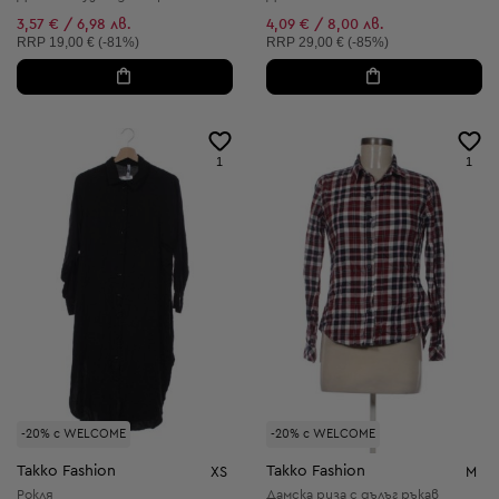
3,57 € / 6,98 лв.
4,09 € / 8,00 лв.
Препоръчителна цена:
Препоръчителна цена:
RRP
19,00 € (-81%)
RRP
29,00 € (-85%)
1
1
-20% с WELCOME
-20% с WELCOME
Takko Fashion
Takko Fashion
XS
M
Рокля
Дамска риза с дълъг ръкав