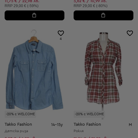
11,75 € / 22,98 лв.
5,62 € / 10,99 лв.
Препоръчителна цена:
Препоръчителна цена:
RRP
29,00 € (-59%)
RRP
29,00 € (-80%)
4
-20% с WELCOME
-20% с WELCOME
Takko Fashion
Takko Fashion
14-15y
M
Детска риза
Рокля