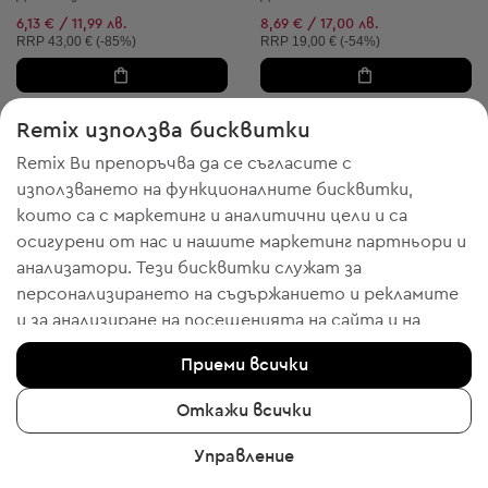
6,13 € / 11,99 лв.
8,69 € / 17,00 лв.
Препоръчителна цена:
Препоръчителна цена:
RRP
43,00 € (-85%)
RRP
19,00 € (-54%)
Remix използва бисквитки
1
4
Remix Ви препоръчва да се съгласите с
използването на функционалните бисквитки,
които са с маркетинг и аналитични цели и са
осигурени от нас и нашите маркетинг партньори и
анализатори. Тези бисквитки служат за
персонализирането на съдържанието и рекламите
и за анализиране на посещенията на сайта и на
мобилното приложение - информация, която ни
Приеми всички
помага да Ви показваме продукти, които бихте
харесали. Ако сте съгласни, моля потвърдете с
Откажи всички
клик върху бутона “Да, съгласен съм“.
-20% с WELCOME
-20% с WELCOME
Управление
За да получите повече информация, моля
Takko Fashion
Takko Fashion
XXS
L
Дамски клин
Дамска блуза с дълъг ръкав