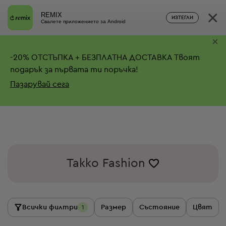
×
REMIX
ИЗТЕГЛИ
Свалете приложението за Android
×
-
20%
ОТСТЪПКА + БЕЗПЛАТНА ДОСТАВКА
Твоят
подарък за първата ти поръчка!
Пазарувай сега
Takko Fashion
Всички филтри
Размер
Състояние
Цвят
1