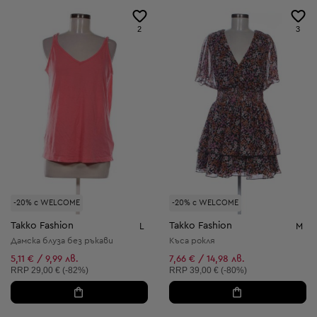
2
3
-20% с WELCOME
-20% с WELCOME
Takko Fashion
Takko Fashion
L
M
Дамска блуза без ръкави
Къса рокля
5,11 € / 9,99 лв.
7,66 € / 14,98 лв.
Препоръчителна цена:
Препоръчителна цена:
RRP
29,00 € (-82%)
RRP
39,00 € (-80%)