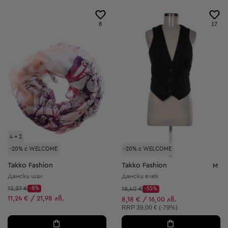
8
17
4 = 2
-20% с WELCOME
-20% с WELCOME
Takko Fashion
Takko Fashion
M
Дамски шал
Дамски елек
Начална цена:
12,27 €
-8%
Начална цена:
18,40 €
-55%
Discount Price:
Discount Price:
Намалена цена:
11,24 € / 21,98 лв.
Намалена цена:
8,18 € / 16,00 лв.
Препоръчителна цена:
RRP
39,00 € (-79%)