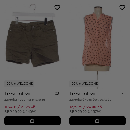
1
-20% с WELCOME
-20% с WELCOME
Takko Fashion
Takko Fashion
XS
M
Дамски къси панталони
Дамска блуза без ръкави
11,24 € / 21,98 лв.
12,27 € / 24,00 лв.
Препоръчителна цена:
Препоръчителна цена:
RRP
19,00 € (-40%)
RRP
29,00 € (-57%)