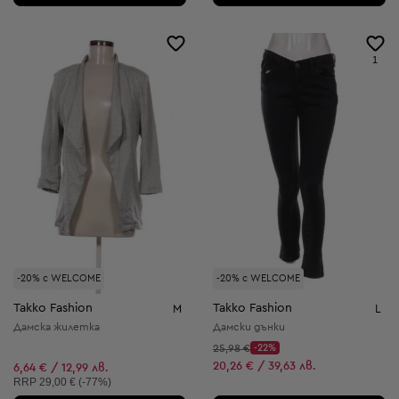
1
-20% с WELCOME
-20% с WELCOME
Takko Fashion
Takko Fashion
M
L
Дамска жилетка
Дамски дънки
Начална цена:
25,98 €
-22%
Discount Price:
Намалена цена:
20,26 € / 39,63 лв.
6,64 € / 12,99 лв.
Препоръчителна цена:
RRP
29,00 € (-77%)