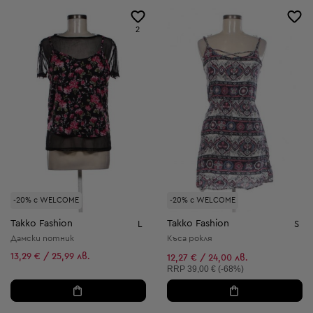
2
-20% с WELCOME
-20% с WELCOME
Takko Fashion
Takko Fashion
L
S
Дамски потник
Къса рокля
13,29 € / 25,99 лв.
12,27 € / 24,00 лв.
Препоръчителна цена:
RRP
39,00 € (-68%)