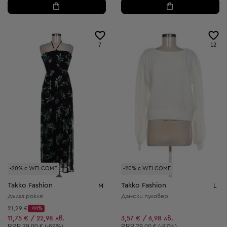
7
12
-20% с WELCOME
-20% с WELCOME
Takko Fashion
Takko Fashion
M
L
Дълга рокля
Дамски пуловер
Начална цена:
21,29 €
-44%
Discount Price:
Намалена цена:
11,75 € / 22,98 лв.
3,57 € / 6,98 лв.
Препоръчителна цена:
Препоръчителна цена:
RRP
39,00 € (-69%)
RRP
29,00 € (-87%)