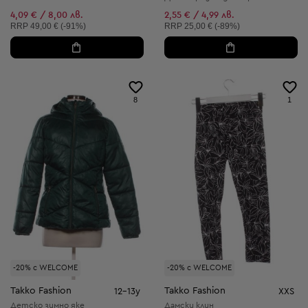
4,09 € / 8,00 лв.
2,55 € / 4,99 лв.
Препоръчителна цена:
Препоръчителна цена:
RRP
49,00 € (-91%)
RRP
25,00 € (-89%)
8
1
-20% с WELCOME
-20% с WELCOME
Takko Fashion
Takko Fashion
12-13y
XXS
Детско зимно яке
Дамски клин