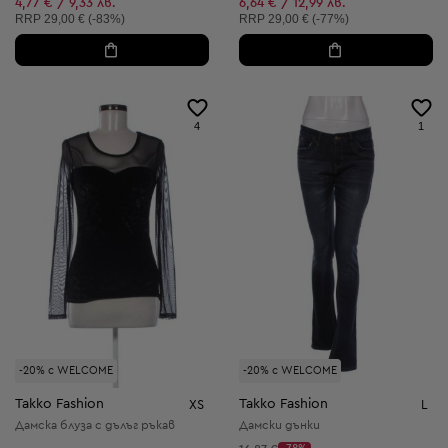
4,77 € / 9,33 лв.
6,64 € / 12,99 лв.
Препоръчителна цена:
Препоръчителна цена:
RRP
29,00 € (-83%)
RRP
29,00 € (-77%)
4
1
-20% с WELCOME
-20% с WELCOME
Takko Fashion
Takko Fashion
XS
L
Дамска блуза с дълъг ръкав
Дамски дънки