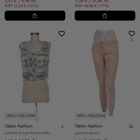
3,57 € / 6,98 лв.
11,24 € / 21,98 лв.
Препоръчителна цена:
Препоръчителна цена:
RRP
11,00 € (-67%)
RRP
49,00 € (-77%)
1
-20% с WELCOME
-20% с WELCOME
Takko Fashion
Takko Fashion
L
XL
Дамска блуза без ръкави
Дамски дънки