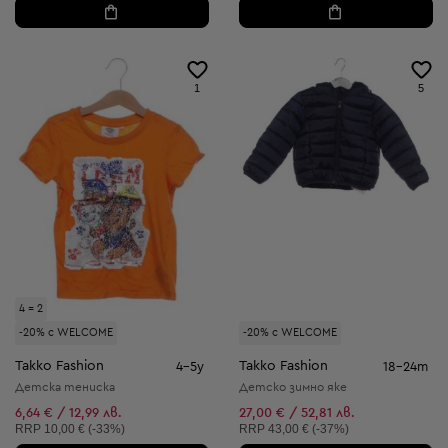
1
5
4 = 2
-20% с WELCOME
-20% с WELCOME
Takko Fashion
Takko Fashion
4-5y
18-24m
Детска тениска
Детско зимно яке
6,64 € / 12,99 лв.
27,00 € / 52,81 лв.
Препоръчителна цена:
Препоръчителна цена:
RRP
10,00 € (-33%)
RRP
43,00 € (-37%)