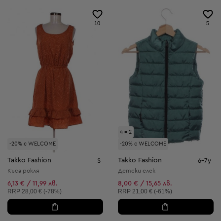
10
5
4 = 2
-20% с WELCOME
-20% с WELCOME
Takko Fashion
Takko Fashion
S
6-7y
Къса рокля
Детски елек
6,13 € / 11,99 лв.
8,00 € / 15,65 лв.
Препоръчителна цена:
Препоръчителна цена:
RRP
28,00 € (-78%)
RRP
21,00 € (-61%)