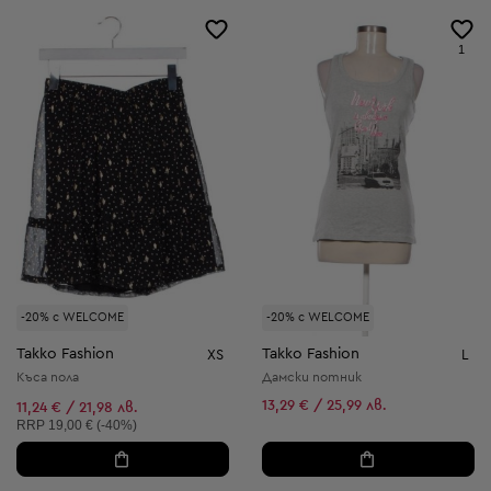
1
-20% с WELCOME
-20% с WELCOME
Takko Fashion
Takko Fashion
XS
L
Къса пола
Дамски потник
13,29 € / 25,99 лв.
11,24 € / 21,98 лв.
Препоръчителна цена:
RRP
19,00 € (-40%)