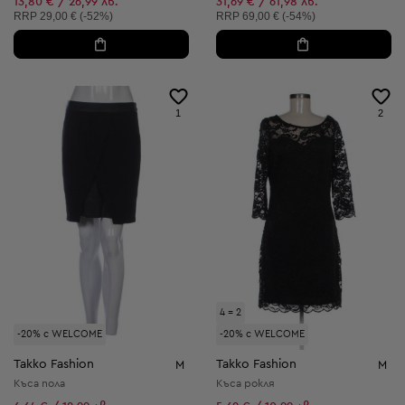
Намалена цена:
13,80 € / 26,99 лв.
31,69 € / 61,98 лв.
Препоръчителна цена:
Препоръчителна цена:
RRP
29,00 € (-52%)
RRP
69,00 € (-54%)
1
2
4 = 2
-20% с WELCOME
-20% с WELCOME
Takko Fashion
Takko Fashion
M
M
Къса пола
Къса рокля