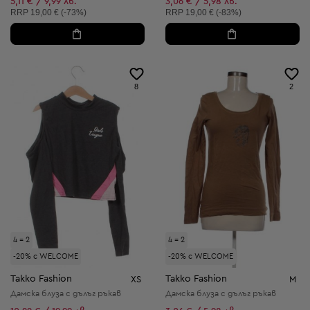
5,11 € / 9,99 лв.
3,06 € / 5,98 лв.
Препоръчителна цена:
Препоръчителна цена:
RRP
19,00 € (-73%)
RRP
19,00 € (-83%)
8
2
4 = 2
4 = 2
-20% с WELCOME
-20% с WELCOME
Takko Fashion
Takko Fashion
XS
M
Дамска блуза с дълъг ръкав
Дамска блуза с дълъг ръкав