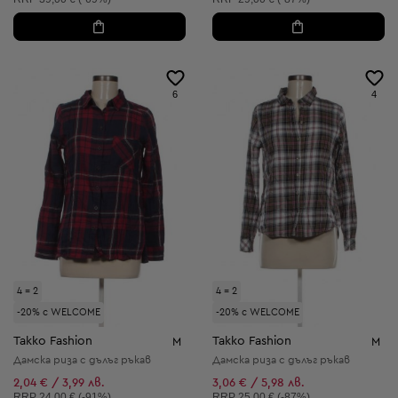
6
4
4 = 2
4 = 2
-20% с WELCOME
-20% с WELCOME
Takko Fashion
Takko Fashion
M
M
Дамска риза с дълъг ръкав
Дамска риза с дълъг ръкав
2,04 € / 3,99 лв.
3,06 € / 5,98 лв.
Препоръчителна цена:
Препоръчителна цена:
RRP
24,00 € (-91%)
RRP
25,00 € (-87%)