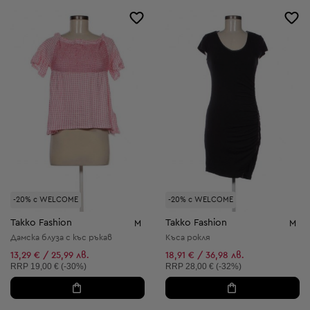
-20% с WELCOME
-20% с WELCOME
Takko Fashion
Takko Fashion
M
M
Дамска блуза с къс ръкав
Къса рокля
13,29 € / 25,99 лв.
18,91 € / 36,98 лв.
Препоръчителна цена:
Препоръчителна цена:
RRP
19,00 € (-30%)
RRP
28,00 € (-32%)