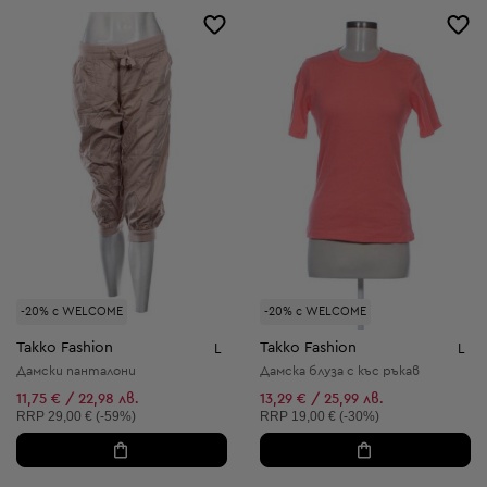
-20% с WELCOME
-20% с WELCOME
Takko Fashion
Takko Fashion
L
L
Дамски панталони
Дамска блуза с къс ръкав
11,75 € / 22,98 лв.
13,29 € / 25,99 лв.
Препоръчителна цена:
Препоръчителна цена:
RRP
29,00 € (-59%)
RRP
19,00 € (-30%)