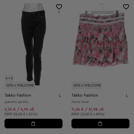
7
4 = 2
-20% с WELCOME
-20% с WELCOME
Takko Fashion
Takko Fashion
L
L
Дамски дънки
Къса пола
2,55 € / 4,99 лв.
11,24 € / 21,98 лв.
Препоръчителна цена:
Препоръчителна цена:
RRP
29,00 € (-91%)
RRP
19,00 € (-40%)