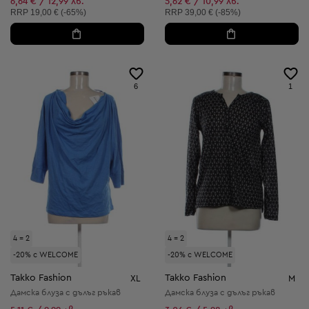
6,64 € / 12,99 лв.
5,62 € / 10,99 лв.
Препоръчителна цена:
Препоръчителна цена:
RRP
19,00 € (-65%)
RRP
39,00 € (-85%)
6
1
4 = 2
4 = 2
-20% с WELCOME
-20% с WELCOME
Takko Fashion
Takko Fashion
XL
M
Дамска блуза с дълъг ръкав
Дамска блуза с дълъг ръкав