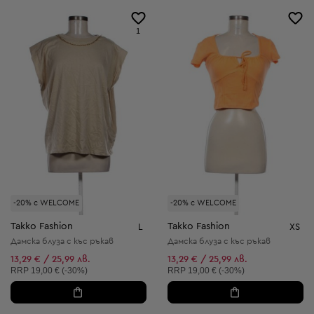
1
-20% с WELCOME
-20% с WELCOME
Takko Fashion
Takko Fashion
L
XS
Дамска блуза с къс ръкав
Дамска блуза с къс ръкав
13,29 € / 25,99 лв.
13,29 € / 25,99 лв.
Препоръчителна цена:
Препоръчителна цена:
RRP
19,00 € (-30%)
RRP
19,00 € (-30%)