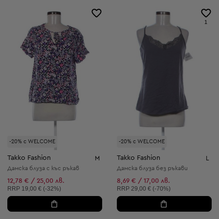
1
-20% с WELCOME
-20% с WELCOME
Takko Fashion
Takko Fashion
M
L
Дамска блуза с къс ръкав
Дамска блуза без ръкави
12,78 € / 25,00 лв.
8,69 € / 17,00 лв.
Препоръчителна цена:
Препоръчителна цена:
RRP
19,00 € (-32%)
RRP
29,00 € (-70%)