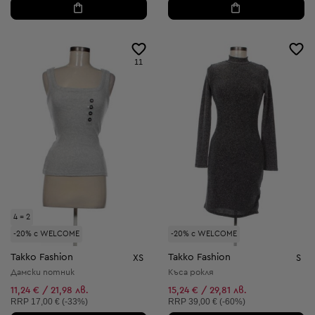
11
4 = 2
-20% с WELCOME
-20% с WELCOME
Takko Fashion
Takko Fashion
XS
S
Дамски потник
Къса рокля
11,24 € / 21,98 лв.
15,24 € / 29,81 лв.
Препоръчителна цена:
Препоръчителна цена:
RRP
17,00 € (-33%)
RRP
39,00 € (-60%)