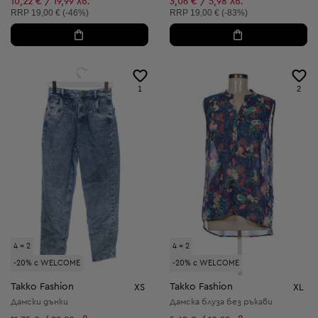
10,22 € / 19,99 лв.
3,06 € / 5,98 лв.
Препоръчителна цена:
Препоръчителна цена:
RRP
19,00 € (-46%)
RRP
19,00 € (-83%)
1
2
4 = 2
4 = 2
-20% с WELCOME
-20% с WELCOME
Takko Fashion
Takko Fashion
XS
XL
Дамски дънки
Дамска блуза без ръкави