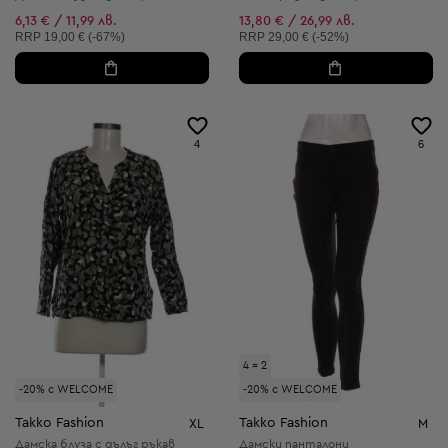
6,13 € / 11,99 лв.
13,80 € / 26,99 лв.
Препоръчителна цена:
Препоръчителна цена:
RRP
19,00 € (-67%)
RRP
29,00 € (-52%)
4
6
4 = 2
-20% с WELCOME
-20% с WELCOME
Takko Fashion
Takko Fashion
XL
M
Дамска блуза с дълъг ръкав
Дамски панталони