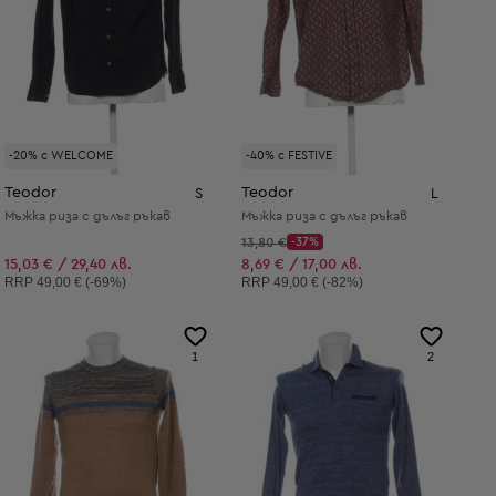
-20% с WELCOME
-40% с FESTIVE
Teodor
Teodor
S
L
Мъжка риза с дълъг ръкав
Мъжка риза с дълъг ръкав
Начална цена:
13,80 €
-37%
Discount Price:
Намалена цена:
15,03 € / 29,40 лв.
8,69 € / 17,00 лв.
Препоръчителна цена:
Препоръчителна цена:
RRP
49,00 € (-69%)
RRP
49,00 € (-82%)
1
2