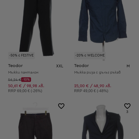
-50% с FESTIVE
-20% с WELCOME
Teodor
Teodor
XXL
M
Мъжки панталон
Мъжка риза с дълъг ръкав
Начална цена:
56,24 €
-10%
Discount Price:
Намалена цена:
50,61 € / 98,98 лв.
25,00 € / 48,90 лв.
Препоръчителна цена:
Препоръчителна цена:
RRP
69,00 € (-26%)
RRP
49,00 € (-48%)
3