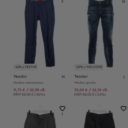
3
10
-45% с FESTIVE
-20% с WELCOME
Teodor
Teodor
M
L
Мъжки панталони
Мъжки дънки
11,75 € / 22,98 лв.
32,00 € / 62,59 лв.
Препоръчителна цена:
Препоръчителна цена:
RRP
69,00 € (-82%)
RRP
69,00 € (-53%)
1