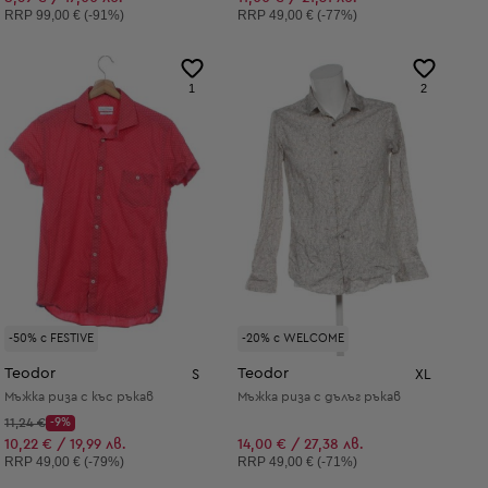
Препоръчителна цена:
Препоръчителна цена:
RRP
99,00 € (-91%)
RRP
49,00 € (-77%)
1
2
-50% с FESTIVE
-20% с WELCOME
Teodor
Teodor
S
XL
Мъжка риза с къс ръкав
Мъжка риза с дълъг ръкав
Начална цена:
11,24 €
-9%
Discount Price:
Намалена цена:
10,22 € / 19,99 лв.
14,00 € / 27,38 лв.
Препоръчителна цена:
Препоръчителна цена:
RRP
49,00 € (-79%)
RRP
49,00 € (-71%)