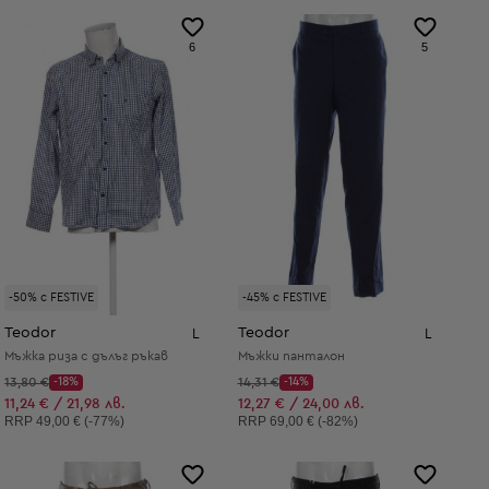
6
5
-50% с FESTIVE
-45% с FESTIVE
Teodor
Teodor
L
L
Мъжка риза с дълъг ръкав
Мъжки панталон
Начална цена:
Начална цена:
13,80 €
-18%
14,31 €
-14%
Discount Price:
Discount Price:
Намалена цена:
Намалена цена:
11,24 € / 21,98 лв.
12,27 € / 24,00 лв.
Препоръчителна цена:
Препоръчителна цена:
RRP
49,00 € (-77%)
RRP
69,00 € (-82%)