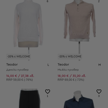
6
2
-20% с WELCOME
-20% с WELCOME
Teodor
Teodor
L
M
Дамски пуловер
Мъжки пуловер
14,00 € / 27,38 лв.
18,00 € / 35,20 лв.
Препоръчителна цена:
Препоръчителна цена:
RRP
59,00 € (-76%)
RRP
69,00 € (-73%)
1
3