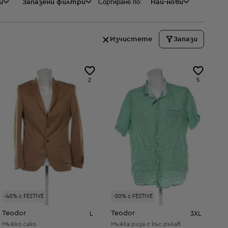
Сортиране по:
и
а
Запазени филтри
Най-нови
Изчистете
Запази
2
5
-40% с FESTIVE
-50% с FESTIVE
Teodor
Teodor
L
3XL
Мъжко сако
Мъжка риза с къс ръкав