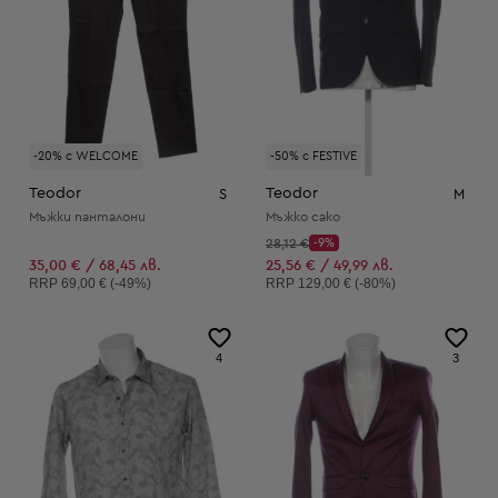
-20% с WELCOME
-50% с FESTIVE
Teodor
Teodor
S
M
Мъжки панталони
Мъжко сако
Начална цена:
28,12 €
-9%
Discount Price:
Намалена цена:
35,00 € / 68,45 лв.
25,56 € / 49,99 лв.
Препоръчителна цена:
Препоръчителна цена:
RRP
69,00 € (-49%)
RRP
129,00 € (-80%)
4
3