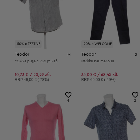
-50% с FESTIVE
-20% с WELCOME
Teodor
Teodor
M
S
Мъжка риза с къс ръкав
Мъжки панталони
10,73 € / 20,99 лв.
35,00 € / 68,45 лв.
Препоръчителна цена:
Препоръчителна цена:
RRP
49,00 € (-78%)
RRP
69,00 € (-49%)
4
3