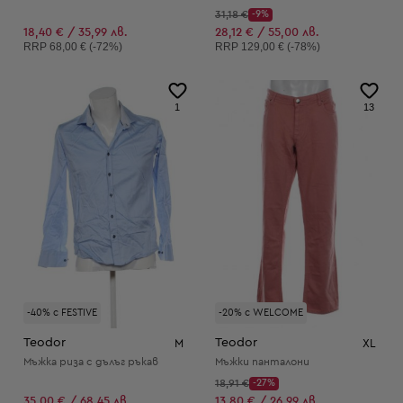
Начална цена:
31,18 €
-9%
Discount Price:
Намалена цена:
18,40 € / 35,99 лв.
28,12 € / 55,00 лв.
Препоръчителна цена:
Препоръчителна цена:
RRP
68,00 € (-72%)
RRP
129,00 € (-78%)
1
13
-40% с FESTIVE
-20% с WELCOME
Teodor
Teodor
M
XL
Мъжка риза с дълъг ръкав
Мъжки панталони
Начална цена:
18,91 €
-27%
Discount Price:
Намалена цена:
35,00 € / 68,45 лв.
13,80 € / 26,99 лв.