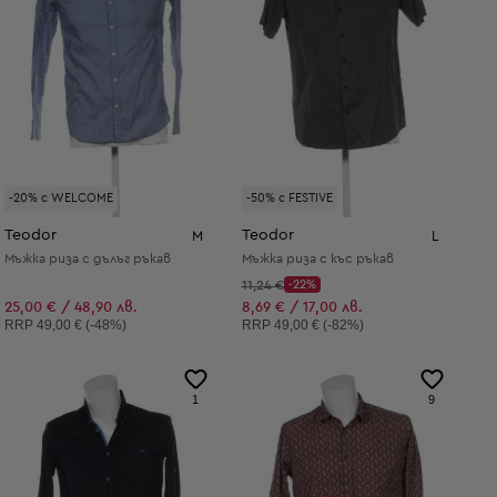
-20% с WELCOME
-50% с FESTIVE
Teodor
Teodor
M
L
Мъжка риза с дълъг ръкав
Мъжка риза с къс ръкав
Начална цена:
11,24 €
-22%
Discount Price:
Намалена цена:
25,00 € / 48,90 лв.
8,69 € / 17,00 лв.
Препоръчителна цена:
Препоръчителна цена:
RRP
49,00 € (-48%)
RRP
49,00 € (-82%)
1
9