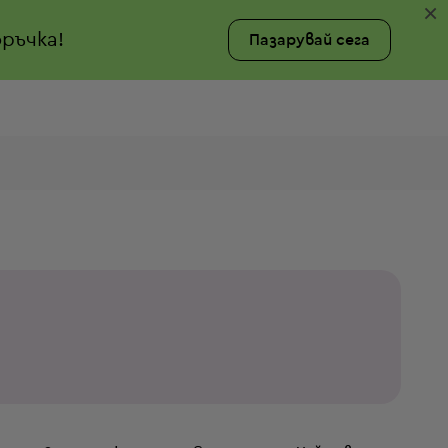
×
ръчка!
Пазарувай сега