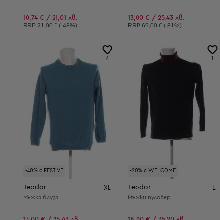
10,74 € / 21,01 лв.
13,00 € / 25,43 лв.
Препоръчителна цена:
Препоръчителна цена:
RRP
21,00 € (-48%)
RRP
69,00 € (-81%)
4
1
-40% с FESTIVE
-20% с WELCOME
Teodor
Teodor
XL
L
Мъжка блуза
Мъжки пуловер
13,00 € / 25,43 лв.
18,00 € / 35,20 лв.