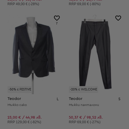
Препоръчителна цена:
Препоръчителна цена:
RRP
49,00 € (-28%)
RRP
69,00 € (-80%)
7
-50% с FESTIVE
-20% с WELCOME
Teodor
Teodor
L
S
Мъжко сако
Мъжки панталони
23,00 € / 44,98 лв.
50,37 € / 98,52 лв.
Препоръчителна цена:
Препоръчителна цена:
RRP
129,00 € (-82%)
RRP
69,00 € (-27%)