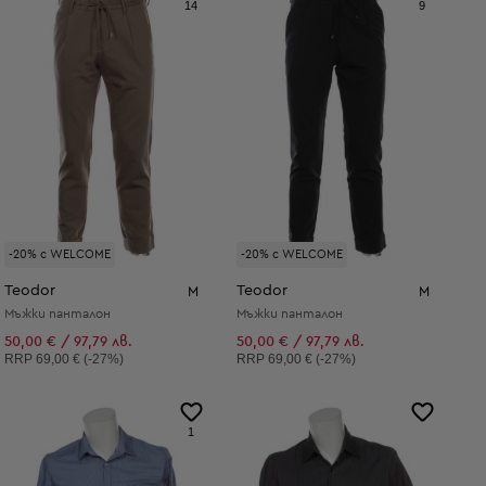
14
9
-20% с WELCOME
-20% с WELCOME
Teodor
Teodor
M
M
Мъжки панталон
Мъжки панталон
50,00 € / 97,79 лв.
50,00 € / 97,79 лв.
Препоръчителна цена:
Препоръчителна цена:
RRP
69,00 € (-27%)
RRP
69,00 € (-27%)
1