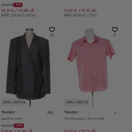
Начална цена:
27,60 €
-14%
Discount Price:
Намалена цена:
23,51 € / 45,98 лв.
11,00 € / 21,51 лв.
Препоръчителна цена:
Препоръчителна цена:
RRP
129,00 € (-81%)
RRP
49,00 € (-77%)
12
2
-50% с FESTIVE
-50% с FESTIVE
Teodor
Teodor
XXL
L
Дамско сако
Мъжка риза с къс ръкав
Начална цена:
23,00 €
-62%
Discount Price:
Намалена цена:
8,69 € / 17,00 лв.
11,00 € / 21,51 лв.