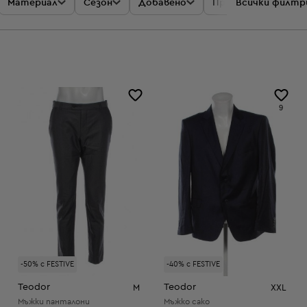
Материал
Сезон
Добавено
Промоции
Всички филтр
Цен
9
-50% с FESTIVE
-40% с FESTIVE
Teodor
Teodor
M
XXL
Мъжки панталони
Мъжко сако