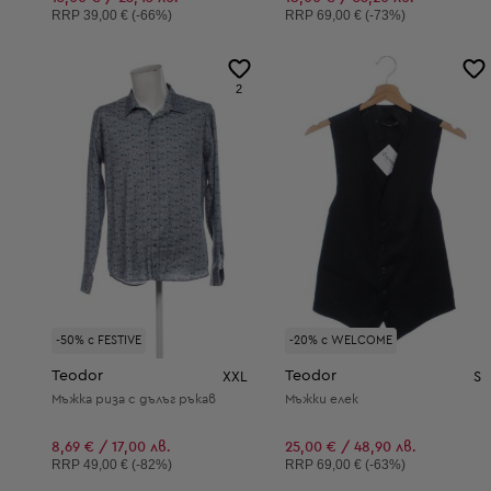
Препоръчителна цена:
Препоръчителна цена:
RRP
39,00 € (-66%)
RRP
69,00 € (-73%)
2
-50% с FESTIVE
-20% с WELCOME
Teodor
Teodor
XXL
S
Мъжка риза с дълъг ръкав
Мъжки елек
8,69 € / 17,00 лв.
25,00 € / 48,90 лв.
Препоръчителна цена:
Препоръчителна цена:
RRP
49,00 € (-82%)
RRP
69,00 € (-63%)