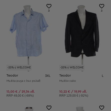
3
3
-20% с WELCOME
-20% с WELCOME
Teodor
Teodor
3XL
L
Мъжка риза с къс ръкав
Мъжко сако
15,00 € / 29,34 лв.
10,22 € / 19,99 лв.
Препоръчителна цена:
Препоръчителна цена:
RRP
49,00 € (-69%)
RRP
129,00 € (-92%)