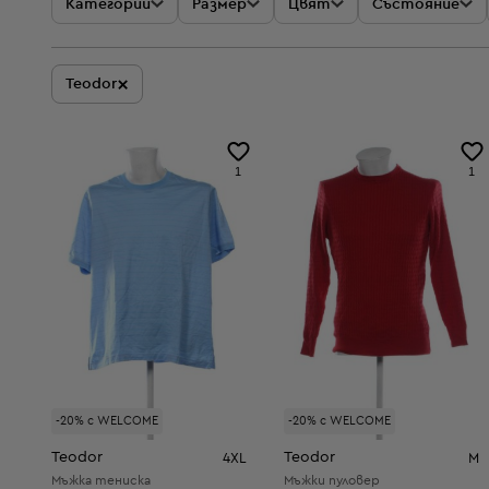
Категории
Размер
Цвят
Състояние
×
Teodor
1
1
-20% с WELCOME
-20% с WELCOME
Teodor
Teodor
4XL
M
Мъжка тениска
Мъжки пуловер