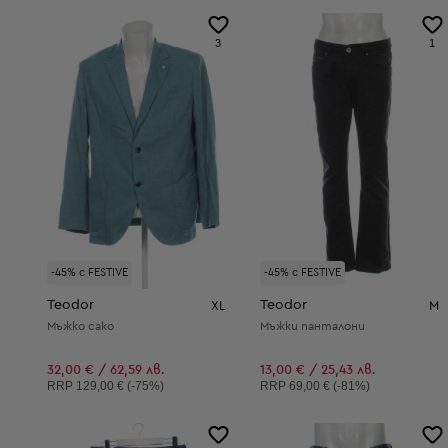
3
1
-45% с FESTIVE
-45% с FESTIVE
Teodor
Teodor
XL
M
Мъжко сако
Мъжки панталони
32,00 € / 62,59 лв.
13,00 € / 25,43 лв.
Препоръчителна цена:
Препоръчителна цена:
RRP
129,00 € (-75%)
RRP
69,00 € (-81%)